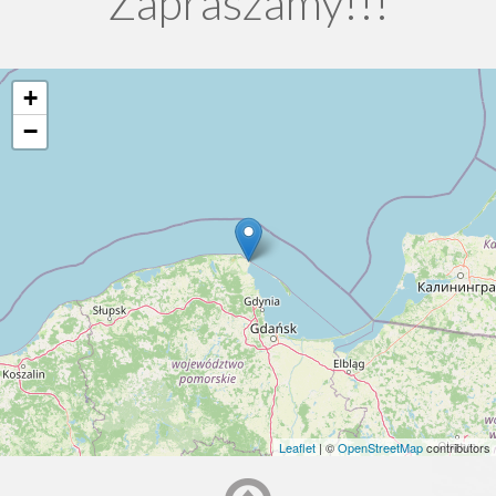
Zapraszamy!!!
+
−
Leaflet
| ©
OpenStreetMap
contributors