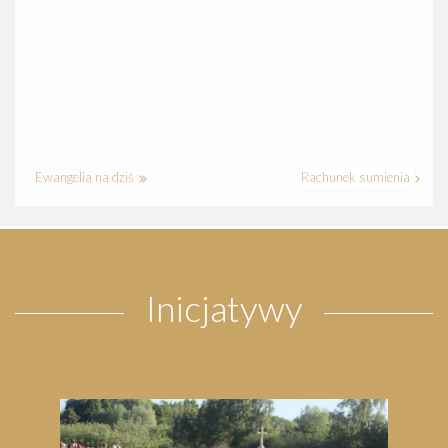
Ewangelia na dziś
Rachunek sumienia
Inicjatywy