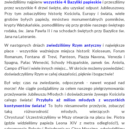
zwiedziliśmy najpierw
wszystkie 4 Bazyliki papieskie
i przeszliśmy
przez wszystkie 4 drzwi święte, aby uzyskać odpust Jubileuszowy.
Przy tym zobaczyliśmy historię Kościoła, Europy i świata, wiele
grobów byłych papieży, mnóstwo monumentalnych pomników,
krypty Watykańskie, pomodliliśmy się przy grobie naszego świętego
rodaka, św. Jana Pawła II i na schodach świętych przy Bazylice św.
Jana na Lateranie.
W następnych dniach
zwiedziliśmy Rzym antyczny
i największe
place - wszystkie ważniejsze miejsca historii: Koloseum, Forum
Romanum, Fontana di Trevi, Panteon, Piazza Navona, Venezia i
Spagna, Pałac Wenecki, Schody Hiszpańskie, zamek św. Anioła,
Campo d'Fiori i wiele innych miejsc... W skrócie możemy powiedzieć:
doświadczyliśmy Rzym w całej okazałości, pięknie i bogactwie!
Był więc czas na zwiedzanie, odpoczynek - nawet wypad nad
morze! Ale ciągle podążaliśmy za celem naszego pielgrzymowania:
przeżywanie Jubileuszu Młodych i doświadczenie żywego Kościoła
całego świata!
Przybyło aż milion młodych z wszystkich
kontynentów świata!
To było niesamowite przeżycie, zobaczyć
taką różnorodność młodych, wierzących w
Chrystusa! Uczestniczyliśmy w Mszy otwarcia na placu św. Piotra
(gdzie widzieliśmy papieża Leona XIV z metra odległości!), w
sakramencie Pokuty i Pojednania na Circo Massimo, odwiedziliśmy