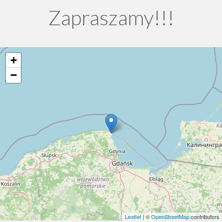
Zapraszamy!!!
+
−
Leaflet
| ©
OpenStreetMap
contributors