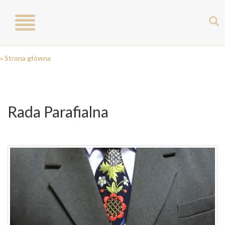
Toggle
navigation
« Strona główna
Rada Parafialna