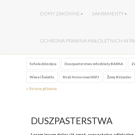
DOMY ZAKONNE
SAKRAMENTY
OCHRONA PRAWNA MAŁOLETNICH W PA
Schola dziecięca
Duszpasterstwo młodzieży BARKA
Ze
Wiara i Światło
Straż Honorowa NSPJ
Żywy Różaniec
« Strona główna
DUSZPASTERSTWA
Lorem ipsum dolor sit amet, consectetur adipiscing 