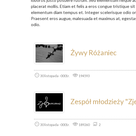
lobortis justo posuere rutrum. Sed elementum neque aug
placerat mollis. Etiam et felis a eros congue tristique sit
elementum diam tempus et. Integer scelerisque odio orc
Praesent eros augue, malesuada et maximus at, egestas id
odio.
Żywy Różaniec
30 listopada -0001r.
194593
Zespół młodzieży "Zj
30 listopada -0001r.
189260
2