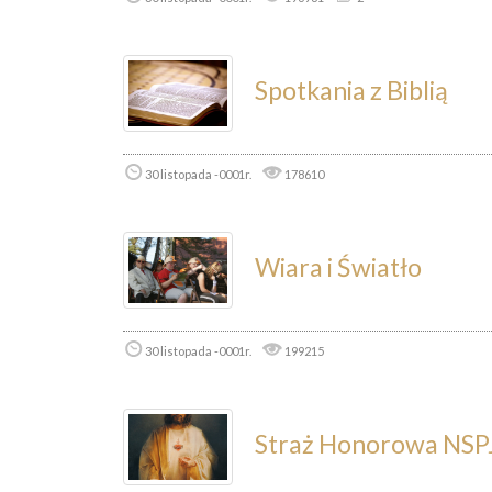
Spotkania z Biblią
30 listopada -0001r.
178610
Wiara i Światło
30 listopada -0001r.
199215
Straż Honorowa NSP