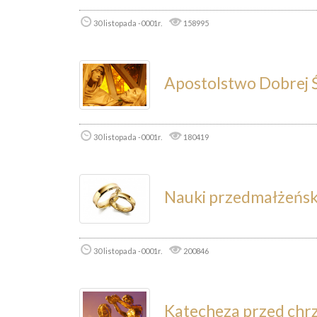
30 listopada -0001r.
158995
Apostolstwo Dobrej 
30 listopada -0001r.
180419
Nauki przedmałżeńsk
30 listopada -0001r.
200846
Katecheza przed chr