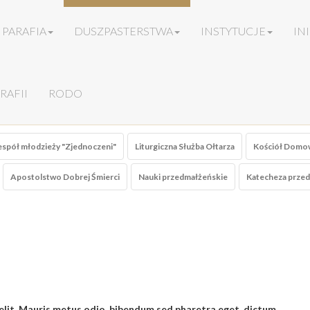
PARAFIA
DUSZPASTERSTWA
INSTYTUCJE
IN
RAFII
RODO
spół młodzieży "Zjednoczeni"
Liturgiczna Służba Ołtarza
Kościół Domo
Apostolstwo Dobrej Śmierci
Nauki przedmałżeńskie
Katecheza przed
elit. Mauris metus odio, bibendum sed pharetra eget, dictum