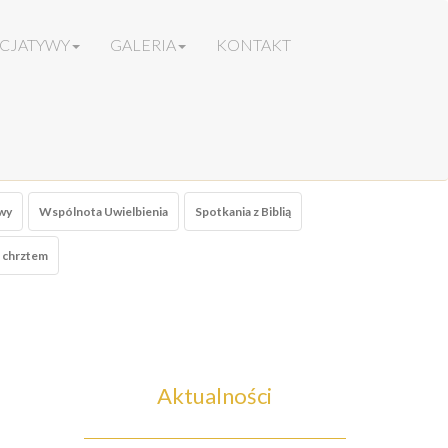
ICJATYWY
GALERIA
KONTAKT
wy
Wspólnota Uwielbienia
Spotkania z Biblią
 chrztem
Aktualności