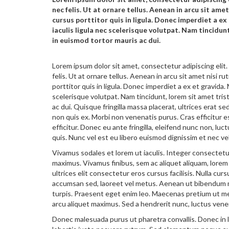
nec felis. Ut at ornare tellus. Aenean in arcu sit ame
cursus porttitor quis in ligula. Donec imperdiet a ex
iaculis ligula nec scelerisque volutpat. Nam tincidunt
in euismod tortor mauris ac dui.
Lorem ipsum dolor sit amet, consectetur adipiscing eli
felis. Ut at ornare tellus. Aenean in arcu sit amet nisi 
porttitor quis in ligula. Donec imperdiet a ex et gravida. 
scelerisque volutpat. Nam tincidunt, lorem sit amet trist
ac dui. Quisque fringilla massa placerat, ultrices erat s
non quis ex. Morbi non venenatis purus. Cras efficitur e
efficitur. Donec eu ante fringilla, eleifend nunc non, luc
quis. Nunc vel est eu libero euismod dignissim et nec vel
Vivamus sodales et lorem ut iaculis. Integer consectetu
maximus. Vivamus finibus, sem ac aliquet aliquam, lore
ultrices elit consectetur eros cursus facilisis. Nulla c
accumsan sed, laoreet vel metus. Aenean ut bibendum mi.
turpis. Praesent eget enim leo. Maecenas pretium ut m
arcu aliquet maximus. Sed a hendrerit nunc, luctus vene
Donec malesuada purus ut pharetra convallis. Donec in lac