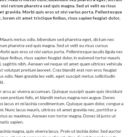
t nisi rutrum pharetra sed quis magna. Sed ut velit eu risus
 et gravida. Morbi quis eros ut nisi varius porta. Pellentesque
, lorem sit amet tristique finibus, risus sapien feugiat dolor,
t. Mauris metus odio, bibendum sed pharetra eget, dictum nec
rutrum pharetra sed quis magna. Sed ut velit eu risus cursus
Morbi quis eros ut nisi varius porta. Pellentesque iaculis ligula nec
ique finibus, risus sapien feugiat dolor, in euismod tortor mauris
ed, sagittis nibh. Aenean vel neque sit amet quam ultrices vehicula
st volutpat pretium laoreet. Cras blandit erat non eros feugiat
tus odio. Nam gravida leo velit, eget suscipit metus sollicitudin
it.
r arcu ac viverra accumsan. Quisque suscipit quam quis tincidunt
m sem pretium felis, et blandit metus magna non augue. Donec
ursus lacus et mi lacinia condimentum. Quisque quam dolor, congue a
 Nunc lacus mauris, ultrices sit amet gravida nec, porttitor a
etus ac maximus. Aenean non tortor magna. Donec id justo ut
natis sapien.
inia magna, quis viverra lacus. Proin ut lacinia dolor. Sed auctor