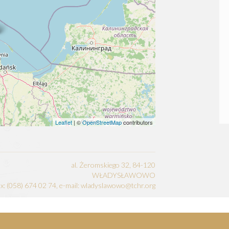
Leaflet
| ©
OpenStreetMap
contributors
al. Żeromskiego 32, 84-120
WŁADYSŁAWOWO
fax: (058) 674 02 74, e-mail: wladyslawowo@tchr.org