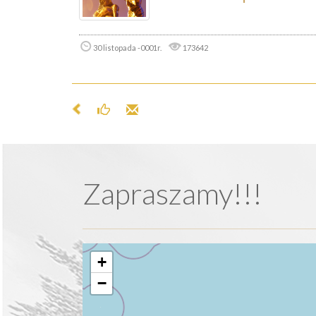
30 listopada -0001r.
173642
Zapraszamy!!!
+
−