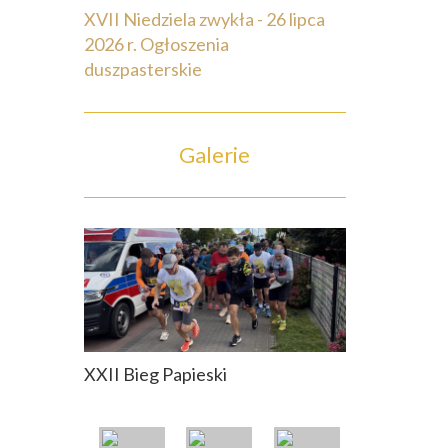
XVII Niedziela zwykła - 26 lipca
2026 r. Ogłoszenia
duszpasterskie
Galerie
XXII Bieg Papieski