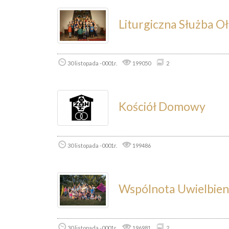
Liturgiczna Służba O
30 listopada -0001r.
199050
2
Kościół Domowy
30 listopada -0001r.
199486
Wspólnota Uwielbien
30 listopada -0001r.
196981
2