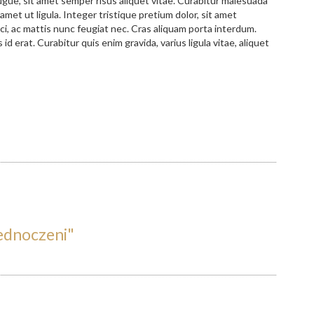
ue, sit amet semper risus aliquet vitae. Curabitur malesuada
 amet ut ligula. Integer tristique pretium dolor, sit amet
i, ac mattis nunc feugiat nec. Cras aliquam porta interdum.
 erat. Curabitur quis enim gravida, varius ligula vitae, aliquet
ednoczeni"