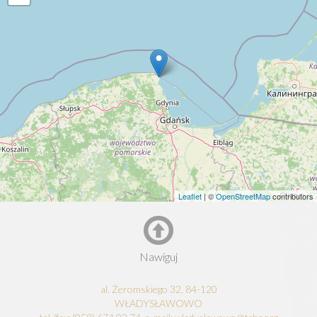
Leaflet
| ©
OpenStreetMap
contributors
Nawiguj
al. Żeromskiego 32, 84-120
WŁADYSŁAWOWO