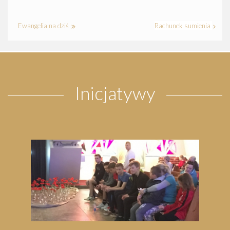
Ewangelia na dziś
Rachunek sumienia
Inicjatywy