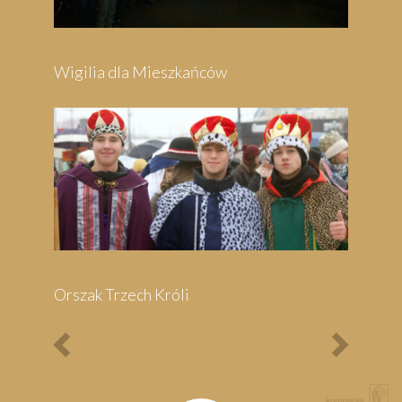
Festyn Parafialny
Bieg Papieski
XXII Pielgrzymi
Półmaraton - 1/3