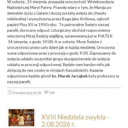
W sobotę , 15 sierpnia, przypada uroczystość Wniebowzięcia
Najświętszej Maryi Panny. Prawdę wiary o tym, że Maryja po
ziemskim życiu z ciałem i duszą została wzięta do chwały
niebieskiej i wywyższona przez Boga jako Królowa, ogłosił
papież Pius XII w 1950 roku. To patronalne Święto naszej
parafii, doroczny odpust. Liturgiczny obchód rozpoczniemy
wieczorną Mszą Świętą wigilijną, sprawowaną już w PIĄTEK
14 sierpnia, o godz. 19:00. A w sobotę Msze Święte z
uroczystości przez cały dzień jak w każdą niedzielę. Uroczysta
suma odpustowa wraz z procesją o godz. 9:30. Zapraszamy do
wzięcia udziału wszystkie grupy duszpasterskie do wzięcia
udziału w procesji odpustowej. Będzie nam bardzo miło jak
dołączą do nas osoby w strojach Kaszubskich. Kazania
odpustowe będzie głosił
ks. Marek Jarząbek
były proboszcz w
naszej parafii.
Przedwczoraj 21:28
599
XVIII Niedziela zwykła -
2.08.2026 r.