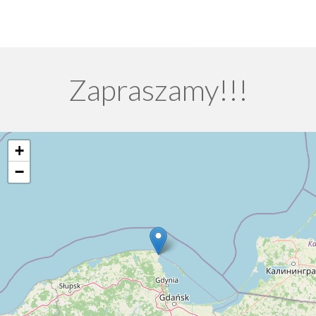
Zapraszamy!!!
+
−