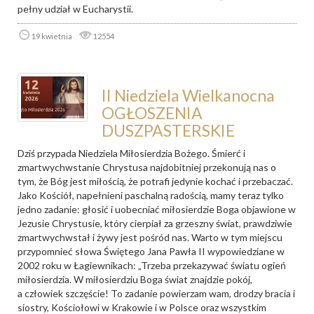
pełny udział w Eucharystii.
19 kwietnia
12554
II Niedziela Wielkanocna
OGŁOSZENIA
DUSZPASTERSKIE
Dziś przypada Niedziela Miłosierdzia Bożego. Śmierć i
zmartwychwstanie Chrystusa najdobitniej przekonują nas o
tym, że Bóg jest miłością, że potrafi jedynie kochać i przebaczać.
Jako Kościół, napełnieni paschalną radością, mamy teraz tylko
jedno zadanie: głosić i uobecniać miłosierdzie Boga objawione w
Jezusie Chrystusie, który cierpiał za grzeszny świat, prawdziwie
zmartwychwstał i żywy jest pośród nas. Warto w tym miejscu
przypomnieć słowa Świętego Jana Pawła II wypowiedziane w
2002 roku w Łagiewnikach: „Trzeba przekazywać światu ogień
miłosierdzia. W miłosierdziu Boga świat znajdzie pokój,
a człowiek szczęście! To zadanie powierzam wam, drodzy bracia i
siostry, Kościołowi w Krakowie i w Polsce oraz wszystkim