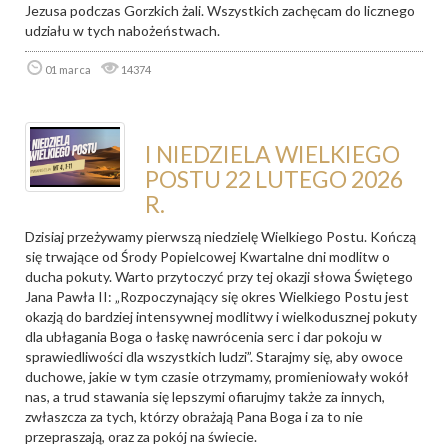
Jezusa podczas Gorzkich żali. Wszystkich zachęcam do licznego
udziału w tych nabożeństwach.
01 marca
14374
I NIEDZIELA WIELKIEGO
POSTU 22 LUTEGO 2026
R.
Dzisiaj przeżywamy pierwszą niedzielę Wielkiego Postu. Kończą
się trwające od Środy Popielcowej Kwartalne dni modlitw o
ducha pokuty. Warto przytoczyć przy tej okazji słowa Świętego
Jana Pawła II: „Rozpoczynający się okres Wielkiego Postu jest
okazją do bardziej intensywnej modlitwy i wielkodusznej pokuty
dla ubłagania Boga o łaskę nawrócenia serc i dar pokoju w
sprawiedliwości dla wszystkich ludzi”. Starajmy się, aby owoce
duchowe, jakie w tym czasie otrzymamy, promieniowały wokół
nas, a trud stawania się lepszymi ofiarujmy także za innych,
zwłaszcza za tych, którzy obrażają Pana Boga i za to nie
przepraszają, oraz za pokój na świecie.