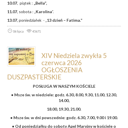
10.07
, piątek :
„Bella”,
11.07
, sobota : „
Karolina
”.
13.07
, poniedziałek - „
13 dzień – Fatima.”
06 lipca
45671
XIV Niedziela zwykła 5
czerwca 2026
OGŁOSZENIA
DUSZPASTERSKIE
POSŁUGA W NASZYM KOŚCIELE
• Msze św. w niedziele: godz. 6.30, 8.00, 9.30, 11.00, 12.30,
14.00,
18.00, 19.30, 21.00.
• Msze św. w dni powszednie: godz. 6.30, 7.00, 9.00 i 19.00.
• Od poniedziałku do soboty Apel Maryjny w kościele o