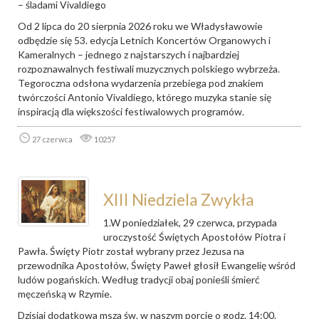
– śladami Vivaldiego
Od 2 lipca do 20 sierpnia 2026 roku we Władysławowie
odbędzie się 53. edycja Letnich Koncertów Organowych i
Kameralnych – jednego z najstarszych i najbardziej
rozpoznawalnych festiwali muzycznych polskiego wybrzeża.
Tegoroczna odsłona wydarzenia przebiega pod znakiem
twórczości Antonio Vivaldiego, którego muzyka stanie się
inspiracją dla większości festiwalowych programów.
27 czerwca
10257
XIII Niedziela Zwykła
1.W poniedziałek, 29 czerwca, przypada
uroczystość Świętych Apostołów Piotra i
Pawła. Święty Piotr został wybrany przez Jezusa na
przewodnika Apostołów, Święty Paweł głosił Ewangelię wśród
ludów pogańskich. Według tradycji obaj ponieśli śmierć
męczeńską w Rzymie.
Dzisiaj dodatkowa msza św. w naszym porcie o godz. 14:00.