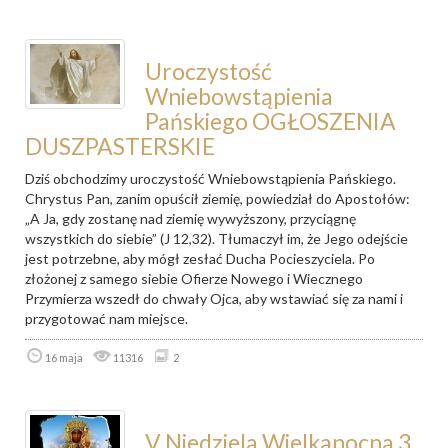
Uroczystość
Wniebowstąpienia
Pańskiego OGŁOSZENIA
DUSZPASTERSKIE
Dziś obchodzimy uroczystość Wniebowstąpienia Pańskiego.
Chrystus Pan, zanim opuścił ziemię, powiedział do Apostołów:
„A Ja, gdy zostanę nad ziemię wywyższony, przyciągnę
wszystkich do siebie” (J 12,32). Tłumaczył im, że Jego odejście
jest potrzebne, aby mógł zesłać Ducha Pocieszyciela. Po
złożonej z samego siebie Ofierze Nowego i Wiecznego
Przymierza wszedł do chwały Ojca, aby wstawiać się za nami i
przygotować nam miejsce.
16 maja
11316
2
V Niedziela Wielkanocna 3