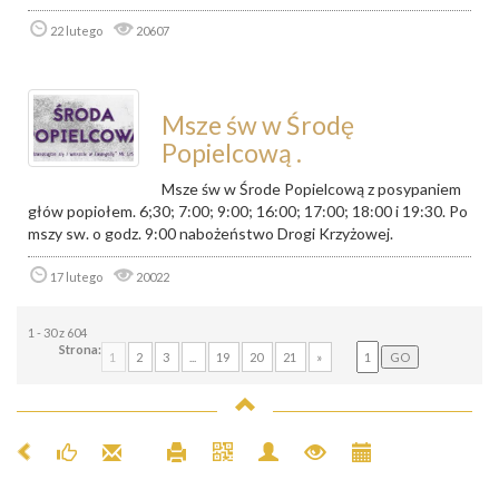
22 lutego
20607
Msze św w Środę
Popielcową .
Msze św w Środe Popielcową z posypaniem
głów popiołem. 6;30; 7:00; 9:00; 16:00; 17:00; 18:00 i 19:30. Po
mszy sw. o godz. 9:00 nabożeństwo Drogi Krzyżowej.
17 lutego
20022
1 - 30 z 604
Strona:
1
2
3
...
19
20
21
»