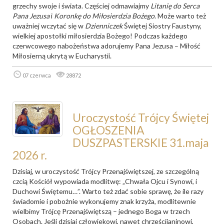
grzechy swoje i świata. Częściej odmawiajmy
Litanię do Serca
Pana Jezusa
i
Koronkę do Miłosierdzia Bożego
. Może warto też
uważniej wczytać się w
Dzienniczek
Świętej Siostry Faustyny,
wielkiej apostołki miłosierdzia Bożego! Podczas każdego
czerwcowego nabożeństwa adorujemy Pana Jezusa – Miłość
Miłosierną ukrytą w Eucharystii.
07 czerwca
28872
Uroczystość Trójcy Świętej
OGŁOSZENIA
DUSZPASTERSKIE 31.maja
2026 r.
Dzisiaj, w uroczystość Trójcy Przenajświętszej, ze szczególną
czcią Kościół wypowiada modlitwę: „Chwała Ojcu i Synowi, i
Duchowi Świętemu…”. Warto też zdać sobie sprawę, że ile razy
świadomie i pobożnie wykonujemy znak krzyża, modlitewnie
wielbimy Trójcę Przenajświętszą – jednego Boga w trzech
Osobach. Jeśli dzisiaj człowiekowi, nawet chrześcijaninowi,