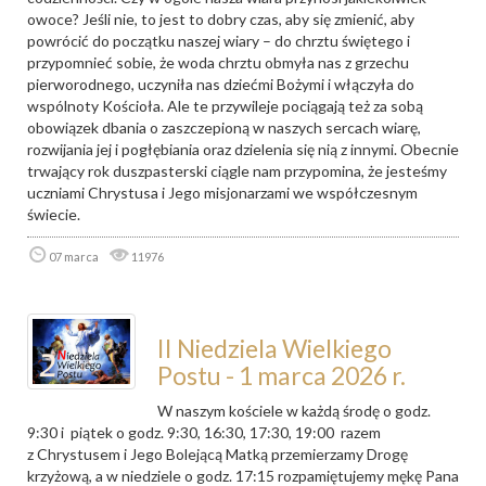
owoce? Jeśli nie, to jest to dobry czas, aby się zmienić, aby
powrócić do początku naszej wiary – do chrztu świętego i
przypomnieć sobie, że woda chrztu obmyła nas z grzechu
pierworodnego, uczyniła nas dziećmi Bożymi i włączyła do
wspólnoty Kościoła. Ale te przywileje pociągają też za sobą
obowiązek dbania o zaszczepioną w naszych sercach wiarę,
rozwijania jej i pogłębiania oraz dzielenia się nią z innymi. Obecnie
trwający rok duszpasterski ciągle nam przypomina, że jesteśmy
uczniami Chrystusa i Jego misjonarzami we współczesnym
świecie.
07 marca
11976
II Niedziela Wielkiego
Postu - 1 marca 2026 r.
W naszym kościele w każdą środę o godz.
9:30 i piątek o godz. 9:30, 16:30, 17:30, 19:00 razem
z Chrystusem i Jego Bolejącą Matką przemierzamy Drogę
krzyżową, a w niedziele o godz. 17:15 rozpamiętujemy mękę Pana