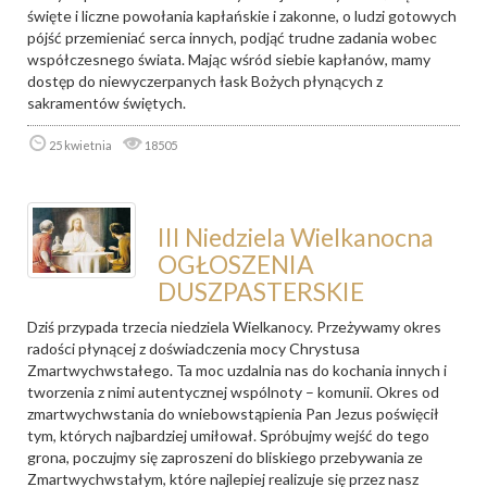
święte i liczne powołania kapłańskie i zakonne, o ludzi gotowych
pójść przemieniać serca innych, podjąć trudne zadania wobec
współczesnego świata. Mając wśród siebie kapłanów, mamy
dostęp do niewyczerpanych łask Bożych płynących z
sakramentów świętych.
25 kwietnia
18505
III Niedziela Wielkanocna
OGŁOSZENIA
DUSZPASTERSKIE
Dziś przypada trzecia niedziela Wielkanocy. Przeżywamy okres
radości płynącej z doświadczenia mocy Chrystusa
Zmartwychwstałego. Ta moc uzdalnia nas do kochania innych i
tworzenia z nimi autentycznej wspólnoty – komunii. Okres od
zmartwychwstania do wniebowstąpienia Pan Jezus poświęcił
tym, których najbardziej umiłował. Spróbujmy wejść do tego
grona, poczujmy się zaproszeni do bliskiego przebywania ze
Zmartwychwstałym, które najlepiej realizuje się przez nasz