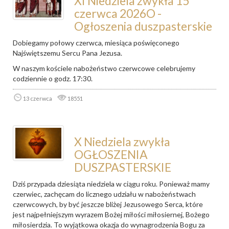
XI Niedziela zwykła 15
czerwca 2026O -
Ogłoszenia duszpasterskie
Dobiegamy połowy czerwca, miesiąca poświęconego
Najświętszemu Sercu Pana Jezusa.
W naszym kościele nabożeństwo czerwcowe celebrujemy
codziennie o godz. 17:30.
13 czerwca
18551
X Niedziela zwykła
OGŁOSZENIA
DUSZPASTERSKIE
Dziś przypada dziesiąta niedziela w ciągu roku. Ponieważ mamy
czerwiec, zachęcam do licznego udziału w nabożeństwach
czerwcowych, by być jeszcze bliżej Jezusowego Serca, które
jest najpełniejszym wyrazem Bożej miłości miłosiernej, Bożego
miłosierdzia. To wyjątkowa okazja do wynagrodzenia Bogu za