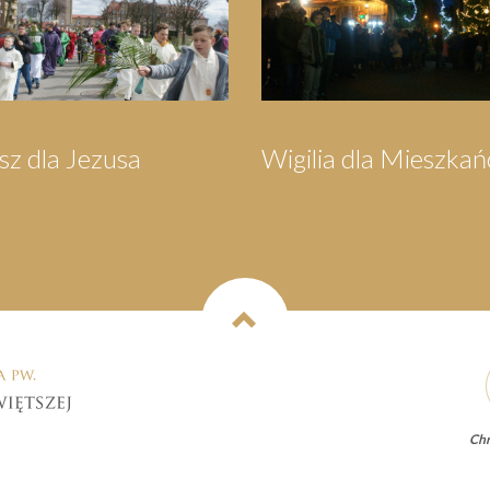
Wigilia dla Mieszkańców
Orszak Trz
Chr