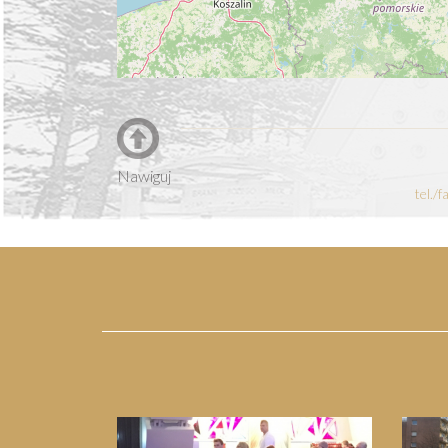
Nawiguj
tel./
Previous