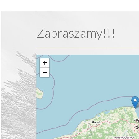
Zapraszamy!!!
+
−