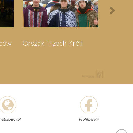
ech Króli
Pielgrzymka do
Wejherowa
ystusowcy.pl
Profil parafii