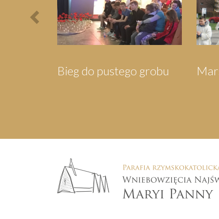
o pustego grobu
Marsz dla Jezusa