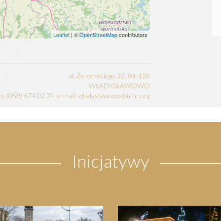
Leaflet
| ©
OpenStreetMap
contributors
al. Żeromskiego 32, 84-120
WŁADYSŁAWOWO
fax: (058) 674 02 74, e-mail: wladyslawowo@tchr.org
Inicjatywy