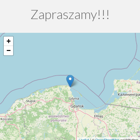
Zapraszamy!!!
+
−
Leaflet
| ©
OpenStreetMap
contributors