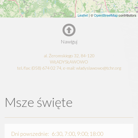
Leaflet
| ©
OpenStreetMap
contributors
Nawiguj
al. Żeromskiego 32, 84-120
WŁADYSŁAWOWO
tel./fax: (058) 674 02 74, e-mail: wladyslawowo@tchr.org
Msze święte
Dni powszednie: 6:30, 7:00, 9:00; 18:00