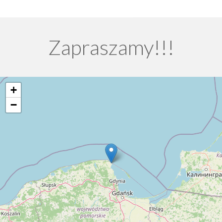
Zapraszamy!!!
+
−