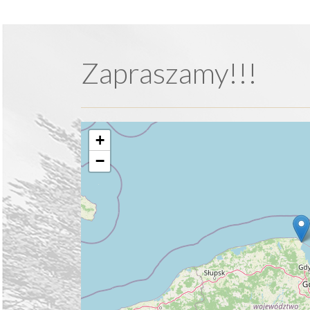
Zapraszamy!!!
+
−