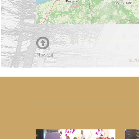
Nawiguj
tel./
Previous