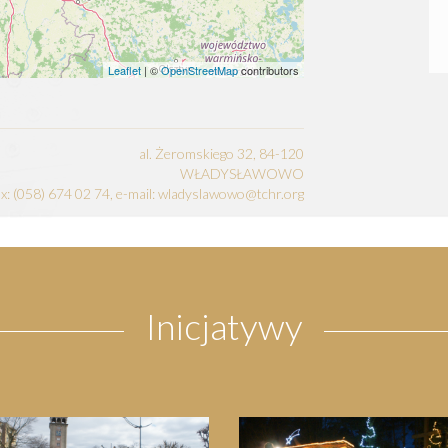
Leaflet
| ©
OpenStreetMap
contributors
al. Żeromskiego 32, 84-120
WŁADYSŁAWOWO
fax: (058) 674 02 74, e-mail: wladyslawowo@tchr.org
Inicjatywy