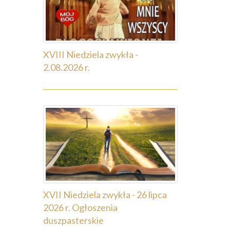
XVIII Niedziela zwykła -
2.08.2026 r.
XVII Niedziela zwykła - 26 lipca
2026 r. Ogłoszenia
duszpasterskie