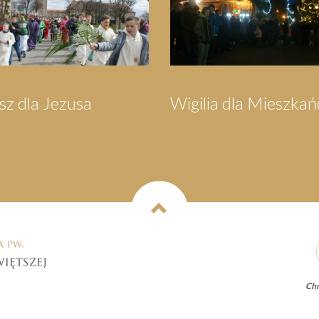
a dla Mieszkańców
Orszak Trzech Króli
Chr