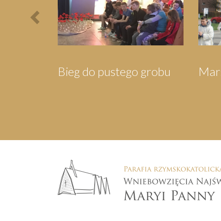
robu
Marsz dla Jezusa
Wigili