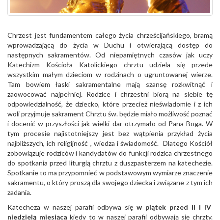
Chrzest jest fundamentem całego życia chrześcijańskiego, bramą
wprowadzającą do życia w Duchu i otwierającą dostęp do
następnych sakramentów. Od niepamiętnych czasów jak uczy
Katechizm Kościoła Katolickiego chrztu udziela się przede
wszystkim małym dzieciom w rodzinach o ugruntowanej wierze.
Tam bowiem łaski sakramentalne mają szansę rozkwitnąć i
zaowocować najpełniej. Rodzice i chrzestni biorą na siebie tę
odpowiedzialność, że dziecko, które przecież nieświadomie i z ich
woli przyjmuje sakrament Chrztu św. będzie miało możliwość poznać
i docenić w przyszłości jak wielki dar otrzymało od Pana Boga. W
tym procesie najistotniejszy jest bez wątpienia przykład życia
najbliższych, ich religijność , wiedza i świadomość. Dlatego Kościół
zobowiązuje rodziców i kandydatów do funkcji rodzica chrzestnego
do spotkania przed liturgią chrztu z duszpasterzem na katechezie.
Spotkanie to ma przypomnieć w podstawowym wymiarze znaczenie
sakramentu, o który proszą dla swojego dziecka i związane z tym ich
zadania.
Katecheza w naszej parafii odbywa się
w piątek przed II i IV
niedzielą miesiąca
kiedy to w naszej parafii odbywają się chrzty.