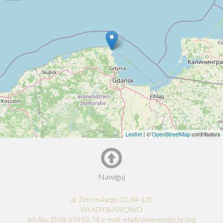
Leaflet
| ©
OpenStreetMap
contributors
Nawiguj
al. Żeromskiego 32, 84-120
WŁADYSŁAWOWO
tel./fax: (058) 674 02 74, e-mail: wladyslawowo@tchr.org