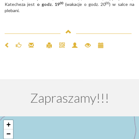
00
00
Katecheza jest
o godz. 19
(wakacje o godz. 20
) w salce na
plebani.
Zapraszamy!!!
+
−