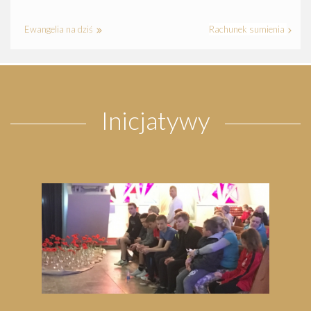
Ewangelia na dziś
Rachunek sumienia
Inicjatywy