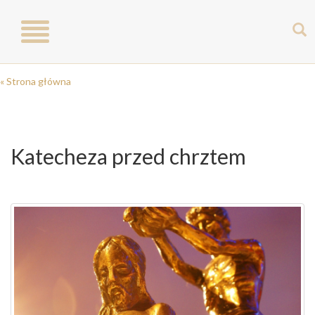
Toggle
navigation
« Strona główna
Katecheza przed chrztem