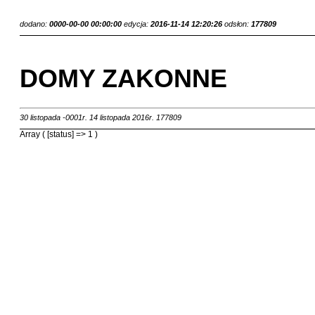
dodano:
0000-00-00 00:00:00
edycja:
2016-11-14 12:20:26
odsłon:
177809
DOMY ZAKONNE
30 listopada -0001r.
14 listopada 2016r.
177809
Array ( [status] => 1 )