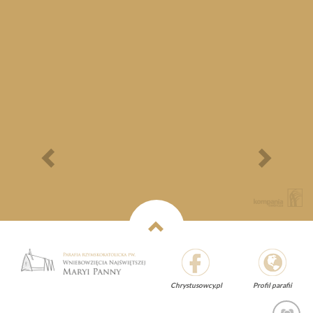
Bieg Papieski
XXII Pielgrzymi
Półmaraton - 1/3
Maraton Nordic Walking
- Rajd Rowerowy o
Memoriał Jana Pawła II
Previous
Next