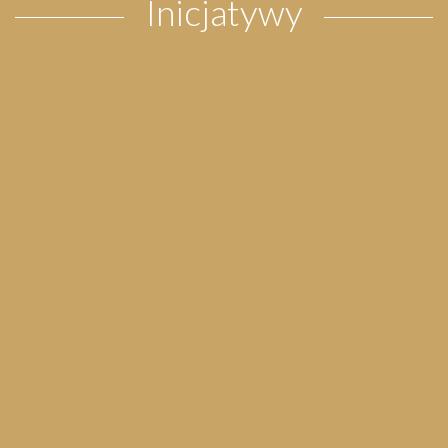
Inicjatywy
Pielgrzymka do Wejherowa