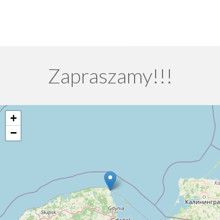
Zapraszamy!!!
+
−