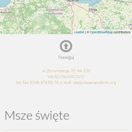
Leaflet
| ©
OpenStreetMap
contributors
Nawiguj
al. Żeromskiego 32, 84-120
WŁADYSŁAWOWO
tel./fax: (058) 674 02 74, e-mail: wladyslawowo@tchr.org
Msze święte