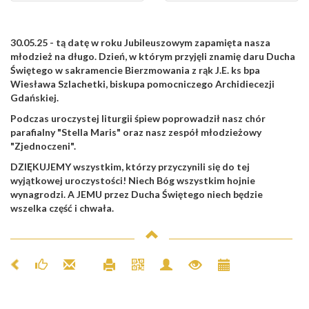
30.05.25 - tą datę w roku Jubileuszowym zapamięta nasza
młodzież na długo. Dzień, w którym przyjęli znamię daru Ducha
Świętego w sakramencie Bierzmowania z rąk J.E. ks bpa
Wiesława Szlachetki, biskupa pomocniczego Archidiecezji
Gdańskiej.
Podczas uroczystej liturgii śpiew poprowadził nasz chór
parafialny "Stella Maris" oraz nasz zespół młodzieżowy
"Zjednoczeni".
DZIĘKUJEMY wszystkim, którzy przyczynili się do tej
wyjątkowej uroczystości! Niech Bóg wszystkim hojnie
wynagrodzi. A JEMU przez Ducha Świętego niech będzie
wszelka część i chwała.