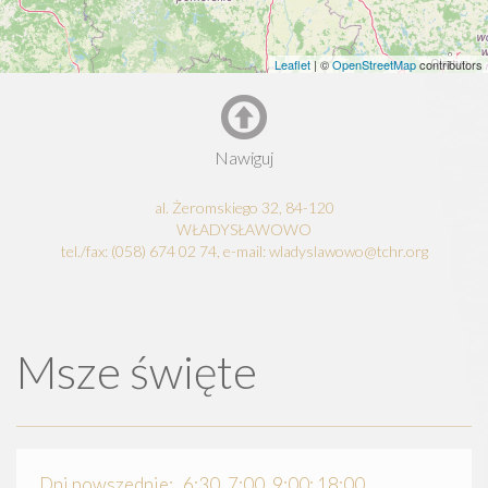
Leaflet
| ©
OpenStreetMap
contributors
Nawiguj
al. Żeromskiego 32, 84-120
WŁADYSŁAWOWO
tel./fax: (058) 674 02 74, e-mail: wladyslawowo@tchr.org
Msze święte
Dni powszednie: 6:30, 7:00, 9:00; 18:00