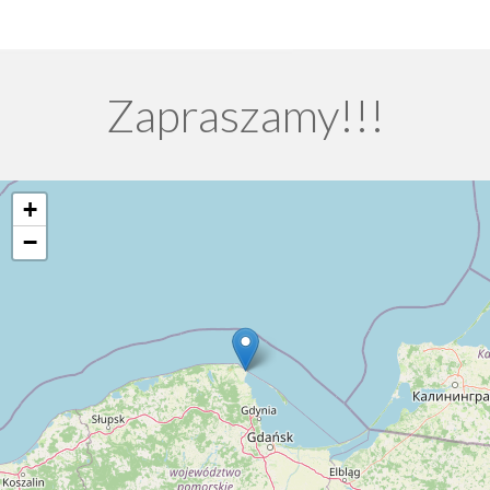
Zapraszamy!!!
+
−