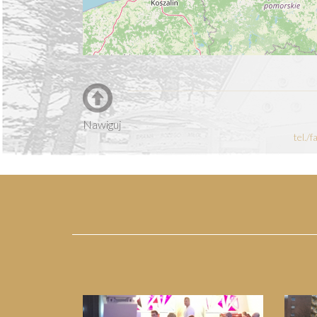
Nawiguj
tel./
Previous