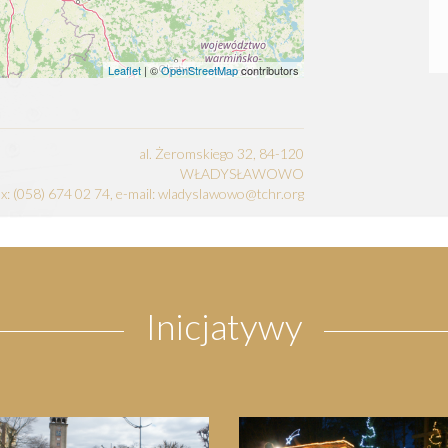
Leaflet
| ©
OpenStreetMap
contributors
al. Żeromskiego 32, 84-120
WŁADYSŁAWOWO
fax: (058) 674 02 74, e-mail: wladyslawowo@tchr.org
Inicjatywy