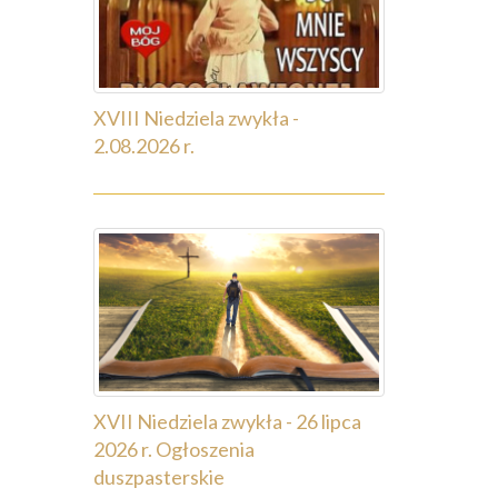
XVIII Niedziela zwykła -
2.08.2026 r.
XVII Niedziela zwykła - 26 lipca
2026 r. Ogłoszenia
duszpasterskie