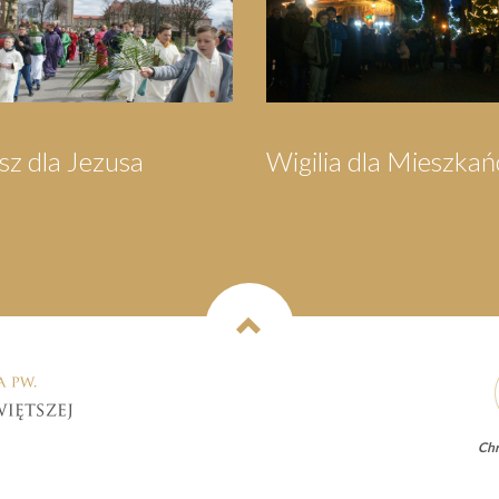
Orszak Trzech Króli
Pielgrzymka d
Wejherowa
Chr