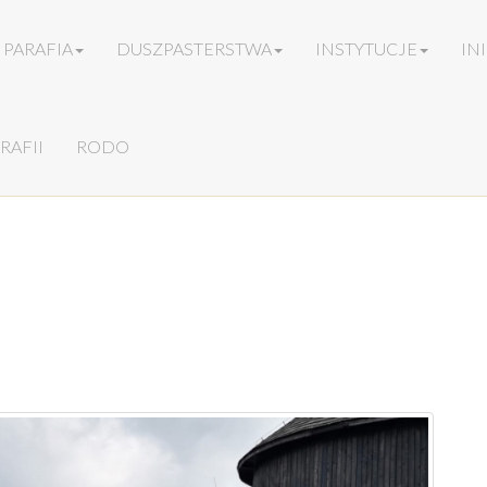
PARAFIA
DUSZPASTERSTWA
INSTYTUCJE
IN
RAFII
RODO