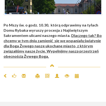
Po Mszy
ś
w. o godz. 10.30, któr
ą
odprawimy na ty
ł
ach
Domu Rybaka
wyruszy procesja z Naj
ś
wi
ę
tszym
Sakramentem ulicami naszego miasta.
Dlaczego tak? Bo
chcemy w tym dniu zamieni
ć
si
ę
we wspania
łą
ś
wi
ą
tyni
ę
dla Boga
Ż
ywego nasze ukochane miasto, z którym
zwi
ą
zali
ś
my nasze
ż
ycie. Wype
łnijmy naszą przestrzeń
obecnością Żywego Boga.