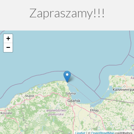
Zapraszamy!!!
+
−
Leaflet
| ©
OpenStreetMap
contributors