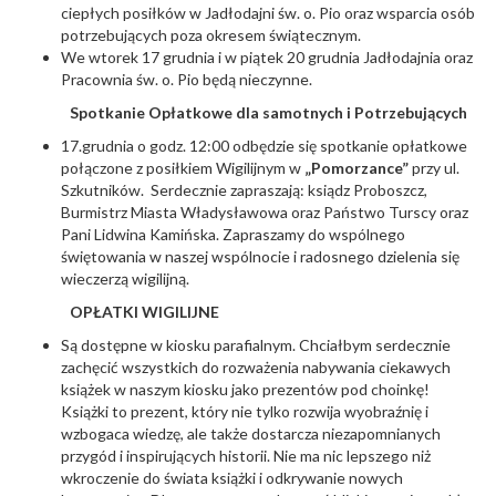
ciepłych posiłków w Jadłodajni św. o. Pio oraz wsparcia osób
potrzebujących poza okresem świątecznym.
We wtorek 17 grudnia i w piątek 20 grudnia Jadłodajnia oraz
Pracownia św. o. Pio będą nieczynne.
Spotkanie Opłatkowe dla samotnych i Potrzebujących
17.grudnia o godz. 12:00 odbędzie się spotkanie opłatkowe
połączone z posiłkiem Wigilijnym w
„Pomorzance”
przy ul.
Szkutników. Serdecznie zapraszają: ksiądz Proboszcz,
Burmistrz Miasta Władysławowa oraz Państwo Turscy oraz
Pani Lidwina Kamińska. Zapraszamy do wspólnego
świętowania w naszej wspólnocie i radosnego dzielenia się
wieczerzą wigilijną.
OPŁATKI WIGILIJNE
Są dostępne w kiosku parafialnym. Chciałbym serdecznie
zachęcić wszystkich do rozważenia nabywania ciekawych
książek w naszym kiosku jako prezentów pod choinkę!
Książki to prezent, który nie tylko rozwija wyobraźnię i
wzbogaca wiedzę, ale także dostarcza niezapomnianych
przygód i inspirujących historii. Nie ma nic lepszego niż
wkroczenie do świata książki i odkrywanie nowych