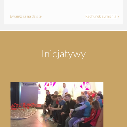
Ewangelia na dziś
Rachunek sumienia
Inicjatywy