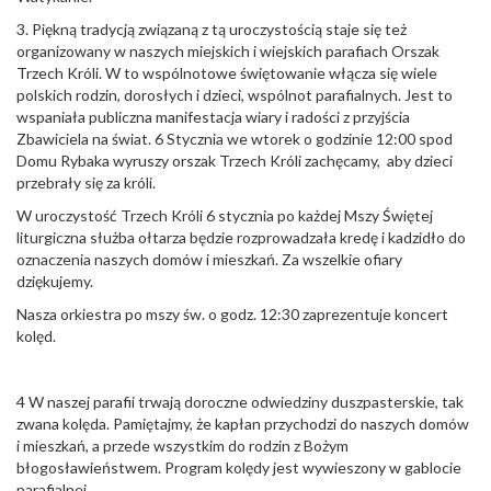
3. Piękną tradycją związaną z tą uroczystością staje się też
organizowany w naszych miejskich i wiejskich parafiach Orszak
Trzech Króli. W to wspólnotowe świętowanie włącza się wiele
polskich rodzin, dorosłych i dzieci, wspólnot parafialnych. Jest to
wspaniała publiczna manifestacja wiary i radości z przyjścia
Zbawiciela na świat. 6 Stycznia we wtorek o godzinie 12:00 spod
Domu Rybaka wyruszy orszak Trzech Króli zachęcamy, aby dzieci
przebrały się za króli.
W uroczystość Trzech Króli 6 stycznia po każdej Mszy Świętej
liturgiczna służba ołtarza będzie rozprowadzała kredę i kadzidło do
oznaczenia naszych domów i mieszkań. Za wszelkie ofiary
dziękujemy.
Nasza orkiestra po mszy św. o godz. 12:30 zaprezentuje koncert
kolęd.
4 W naszej parafii trwają doroczne odwiedziny duszpasterskie, tak
zwana kolęda. Pamiętajmy, że kapłan przychodzi do naszych domów
i mieszkań, a przede wszystkim do rodzin z Bożym
błogosławieństwem. Program kolędy jest wywieszony w gablocie
parafialnej.