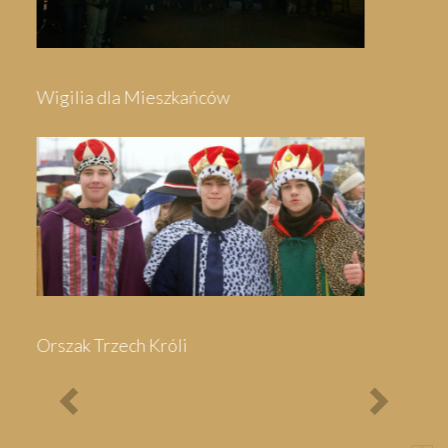
Festyn Parafialny
Bieg Papieski
XXII Pielgrzymi
Półmaraton - 1/3