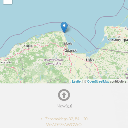
Leaflet
| ©
OpenStreetMap
contributors
Nawiguj
al. Żeromskiego 32, 84-120
WŁADYSŁAWOWO