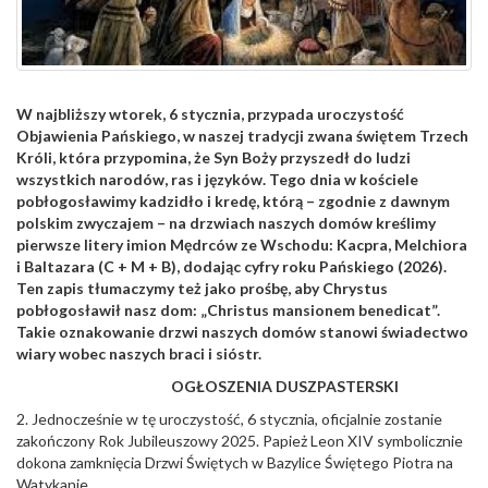
W najbliższy wtorek, 6 stycznia, przypada uroczystość
Objawienia Pańskiego, w naszej tradycji zwana świętem Trzech
Króli, która przypomina, że Syn Boży przyszedł do ludzi
wszystkich narodów, ras i języków. Tego dnia w kościele
pobłogosławimy kadzidło i kredę, którą – zgodnie z dawnym
polskim zwyczajem – na drzwiach naszych domów kreślimy
pierwsze litery imion Mędrców ze Wschodu: Kacpra, Melchiora
i Baltazara (C + M + B), dodając cyfry roku Pańskiego (2026).
Ten zapis tłumaczymy też jako prośbę, aby Chrystus
pobłogosławił nasz dom: „Christus mansionem benedicat”.
Takie oznakowanie drzwi naszych domów stanowi świadectwo
wiary wobec naszych braci i sióstr.
OGŁOSZENIA DUSZPASTERSKI
2. Jednocześnie w tę uroczystość, 6 stycznia, oficjalnie zostanie
zakończony Rok Jubileuszowy 2025. Papież Leon XIV symbolicznie
dokona zamknięcia Drzwi Świętych w Bazylice Świętego Piotra na
Watykanie.