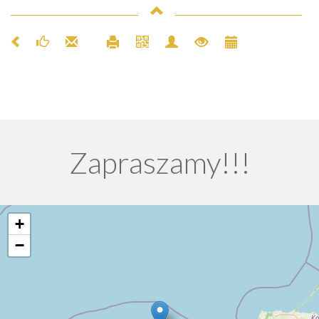
Zapraszamy!!!
+
−