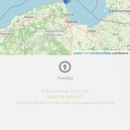
Leaflet
| ©
OpenStreetMap
contributors
Nawiguj
al. Żeromskiego 32, 84-120
WŁADYSŁAWOWO
tel./fax: (058) 674 02 74, e-mail: wladyslawowo@tchr.org