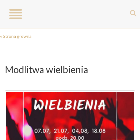
Toggle
navigation
« Strona główna
Modlitwa wielbienia