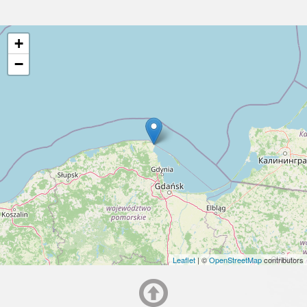
+
−
Leaflet
| ©
OpenStreetMap
contributors