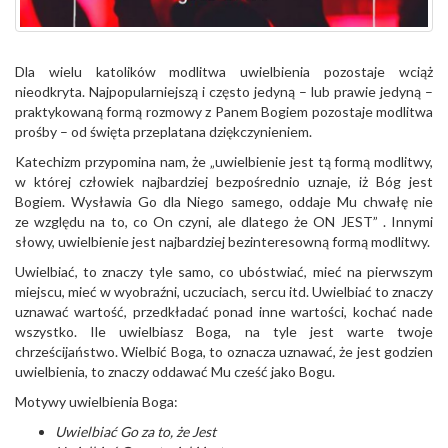
Dla wielu katolików modlitwa uwielbienia pozostaje wciąż
nieodkryta. Najpopularniejszą i często jedyną – lub prawie jedyną –
praktykowaną formą rozmowy z Panem Bogiem pozostaje modlitwa
prośby – od święta przeplatana dziękczynieniem.
Katechizm przypomina nam, że „uwielbienie jest tą formą modlitwy,
w której człowiek najbardziej bezpośrednio uznaje, iż Bóg jest
Bogiem. Wysławia Go dla Niego samego, oddaje Mu chwałę nie
ze względu na to, co On czyni, ale dlatego że ON JEST” . Innymi
słowy, uwielbienie jest najbardziej bezinteresowną formą modlitwy.
Uwielbiać, to znaczy tyle samo, co ubóstwiać, mieć na pierwszym
miejscu, mieć w wyobraźni, uczuciach, sercu itd. Uwielbiać to znaczy
uznawać wartość, przedkładać ponad inne wartości, kochać nade
wszystko. Ile uwielbiasz Boga, na tyle jest warte twoje
chrześcijaństwo. Wielbić Boga, to oznacza uznawać, że jest godzien
uwielbienia, to znaczy oddawać Mu cześć jako Bogu.
Motywy uwielbienia Boga:
Uwielbiać Go za to, że Jest