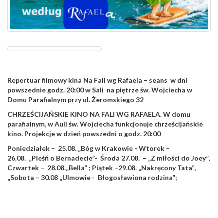
Repertuar filmowy kina
Na Fali wg Rafaela
– seans w dni
powszednie godz. 20:00 w Sali na piętrze św. Wojciecha w
Domu Parafialnym przy ul. Żeromskiego 32
CHRZEŚCIJAŃSKIE KINO NA FALI WG RAFAELA
. W domu
parafialnym, w Auli św. Wojciecha funkcjonuje chrześcijańskie
kino. Projekcje w dzień powszedni o godz. 20:00
Poniedziałek – 25.08.
„Bóg w Krakowie
- Wtorek –
26.08.
„Pieśń o Bernadecie”-
Środa 27.08. –
„Z miłości do Joey”,
Czwartek –
28.08.„Bella”
; Piątek –29.08.
„Nakręcony Tata”,
„Sobota – 30.08
„Ulmowie - Błogosławiona rodzina”;