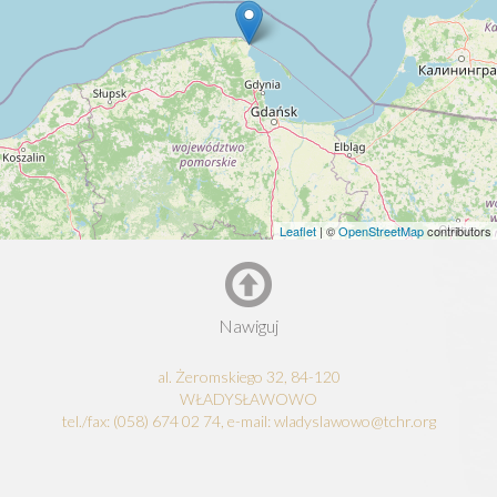
Leaflet
| ©
OpenStreetMap
contributors
Nawiguj
al. Żeromskiego 32, 84-120
WŁADYSŁAWOWO
tel./fax: (058) 674 02 74, e-mail: wladyslawowo@tchr.org