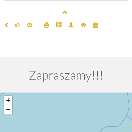
Zapraszamy!!!
+
−