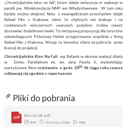
„Chrześcijańskie kino na fali”, które działa zwłaszcza w wakacje w
parafii pw. Wniebowzięcia NMP we Władysławowie. W tym roku
będzie można obejrzeć filmy z ewangelicznym przesłąniem dzięki
Rafael Film z Krakowa. mimo to chętnych nie brakuje i na
codziennych wieczornych seansach podobno trzeba nawet
dostawiać dodatkowe ławki. Tę nietypową propozycję dla turystów
odwiedzających Półwysep Helski przygotowano wspólnie z firmą
Rafael Film z Krakowa. Wstęp to dowolna ofiara na pokrycie praw
licencji do projekcji.
Chrześcijańskie Kino Na Fali
wg Rafaela w okresie wakacji działa
w Domu Parafialnym im. św. Jana Pawła II, wyświetlając
00
wartościowe filmy
codziennie o godz. 20
. W ciągu roku seanse
odbywają się zgodnie z repertuarem.
Pliki do pobrania
kino na fali .pdf
.pdf
9MB
30 czerwca 2024r.
4806