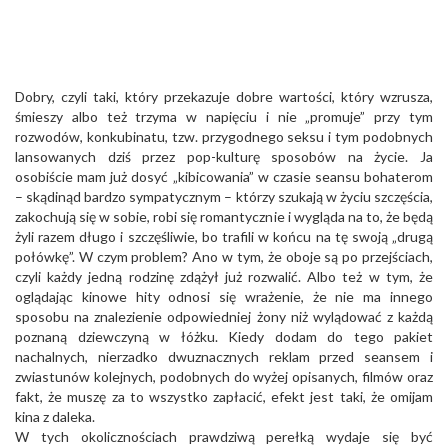
Dobry, czyli taki, który przekazuje dobre wartości, który wzrusza,
śmieszy albo też trzyma w napięciu i nie „promuje” przy tym
rozwodów, konkubinatu, tzw. przygodnego seksu i tym podobnych
lansowanych dziś przez pop-kulturę sposobów na życie. Ja
osobiście mam już dosyć „kibicowania” w czasie seansu bohaterom
– skądinąd bardzo sympatycznym – którzy szukają w życiu szczęścia,
zakochują się w sobie, robi się romantycznie i wygląda na to, że będą
żyli razem długo i szczęśliwie, bo trafili w końcu na tę swoją „drugą
połówkę”. W czym problem? Ano w tym, że oboje są po przejściach,
czyli każdy jedną rodzinę zdążył już rozwalić. Albo też w tym, że
oglądając kinowe hity odnosi się wrażenie, że nie ma innego
sposobu na znalezienie odpowiedniej żony niż wylądować z każdą
poznaną dziewczyną w łóżku. Kiedy dodam do tego pakiet
nachalnych, nierzadko dwuznacznych reklam przed seansem i
zwiastunów kolejnych, podobnych do wyżej opisanych, filmów oraz
fakt, że muszę za to wszystko zapłacić, efekt jest taki, że omijam
kina z daleka.
W tych okolicznościach prawdziwą perełką wydaje się być