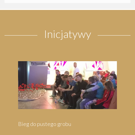
Inicjatywy
robu