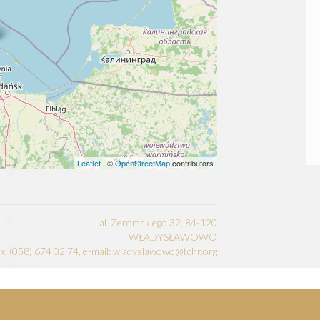
Leaflet
| ©
OpenStreetMap
contributors
al. Żeromskiego 32, 84-120
WŁADYSŁAWOWO
fax: (058) 674 02 74, e-mail: wladyslawowo@tchr.org