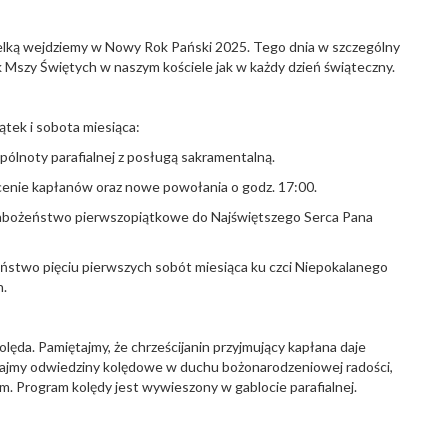
icielką wejdziemy w Nowy Rok Pański 2025. Tego dnia w szczególny
k Mszy Świętych w naszym kościele jak w każdy dzień świąteczny.
ątek i sobota miesiąca:
pólnoty parafialnej z posługą sakramentalną.
cenie kapłanów oraz nowe powołania o godz. 17:00.
 Nabożeństwo pierwszopiątkowe do Najświętszego Serca Pana
ństwo pięciu pierwszych sobót miesiąca ku czci Niepokalanego
h.
olęda. Pamiętajmy, że chrześcijanin przyjmujący kapłana daje
wajmy odwiedziny kolędowe w duchu bożonarodzeniowej radości,
. Program kolędy jest wywieszony w gablocie parafialnej.