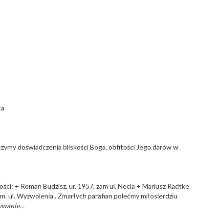
ta
czymy doświadczenia bliskości Boga, obfitości Jego darów w
ści: + Roman Budzisz, ur. 1957, zam ul. Necla + Mariusz Radtke
m. ul. Wyzwolenia . Zmarłych parafian polećmy miłosierdziu
zywanie…