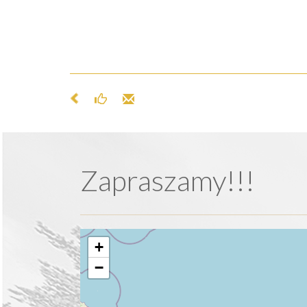
Zapraszamy!!!
+
−