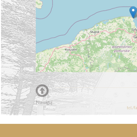
Nawiguj
tel./