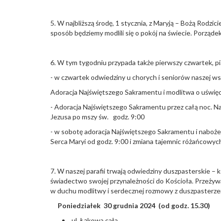
5. W najbliższą środę, 1 stycznia, z Maryją – Bożą Rodz
sposób będziemy modlili się o pokój na świecie. Porząde
6. W tym tygodniu przypada także pierwszy czwartek, pi
- w czwartek odwiedziny u chorych i seniorów naszej ws
Adoracja Najświętszego Sakramentu i modlitwa o uświę
- Adoracja Najświętszego Sakramentu przez całą noc.
Jezusa po mszy św. godz. 9:00
- w sobotę adoracja Najświętszego Sakramentu i naboże
Serca Maryi od godz. 9:00 i zmiana tajemnic różańcowyc
7. W naszej parafii trwają odwiedziny duszpasterskie – k
świadectwo swojej przynależności do Kościoła. Przeży
w duchu modlitwy i serdecznej rozmowy z duszpasterzem
Poniedziałek 30 grudnia 2024 (od godz. 15.30)
ul. Łąkowa cała