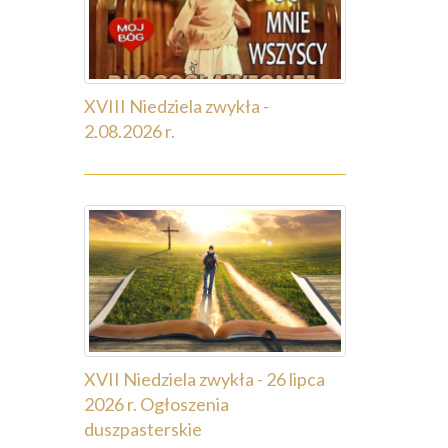
XVIII Niedziela zwykła -
2.08.2026 r.
XVII Niedziela zwykła - 26 lipca
2026 r. Ogłoszenia
duszpasterskie