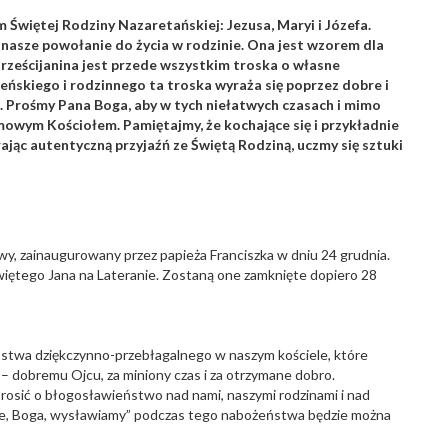
m Świętej Rodziny Nazaretańskiej: Jezusa, Maryi i Józefa.
 nasze powołanie do życia w rodzinie. Ona jest wzorem dla
rześcijanina jest przede wszystkim troska o własne
eńskiego i rodzinnego ta troska wyraża się poprzez dobre i
ę. Prośmy Pana Boga, aby w tych niełatwych czasach i mimo
owym Kościołem. Pamiętajmy, że kochające się i przykładnie
rając autentyczną przyjaźń ze Świętą Rodziną, uczmy się sztuki
, zainaugurowany przez papieża Franciszka w dniu 24 grudnia.
Świętego Jana na Lateranie. Zostaną one zamknięte dopiero 28
ństwa dziękczynno-przebłagalnego w naszym kościele, które
– dobremu Ojcu, za miniony czas i za otrzymane dobro.
rosić o błogosławieństwo nad nami, naszymi rodzinami i nad
ie, Boga, wysławiamy” podczas tego nabożeństwa będzie można