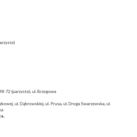
arzyste)
8-72 (parzyste), ul. Brzegowa
owej, ul. Dąbrowskiej, ul. Prusa, ul. Droga Swarzewska, ul.
ka
za,