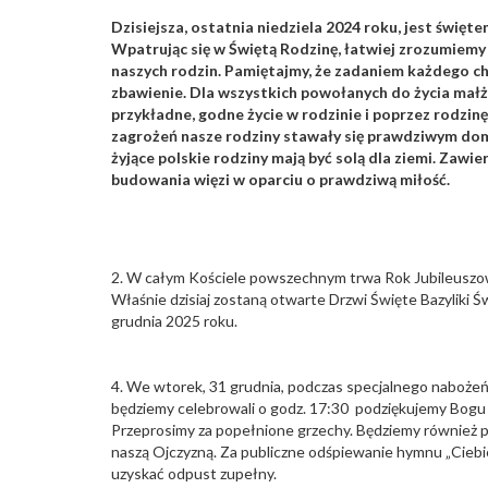
Dzisiejsza, ostatnia niedziela 2024 roku, jest święte
Wpatrując się w Świętą Rodzinę, łatwiej zrozumiemy
naszych rodzin. Pamiętajmy, że zadaniem każdego ch
zbawienie. Dla wszystkich powołanych do życia małż
przykładne, godne życie w rodzinie i poprzez rodzin
zagrożeń nasze rodziny stawały się prawdziwym dom
żyjące polskie rodziny mają być solą dla ziemi. Zawie
budowania więzi w oparciu o prawdziwą miłość.
2. W całym Kościele powszechnym trwa Rok Jubileuszowy
Właśnie dzisiaj zostaną otwarte Drzwi Święte Bazyliki 
grudnia 2025 roku.
4. We wtorek, 31 grudnia, podczas specjalnego naboże
będziemy celebrowali o godz. 17:30 podziękujemy Bogu 
Przeprosimy za popełnione grzechy. Będziemy również p
naszą Ojczyzną. Za publiczne odśpiewanie hymnu „Cieb
uzyskać odpust zupełny.