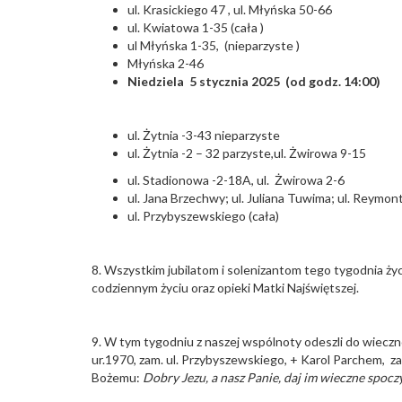
ul. Krasickiego 47 , ul. Młyńska 50-66
ul. Kwiatowa 1-35 (cała )
ul Młyńska 1-35, (nieparzyste )
Młyńska 2-46
Niedziela 5 stycznia 2025 (od godz. 14:00)
ul. Żytnia -3-43 nieparzyste
ul. Żytnia -2 – 32 parzyste,ul. Żwirowa 9-15
ul. Stadionowa -2-18A, ul. Żwirowa 2-6
ul. Jana Brzechwy; ul. Juliana Tuwima; ul. Reymon
ul. Przybyszewskiego (cała)
8. Wszystkim jubilatom i solenizantom tego tygodnia ży
codziennym życiu oraz opieki Matki Najświętszej.
9. W tym tygodniu z naszej wspólnoty odeszli do wieczno
ur.1970, zam. ul. Przybyszewskiego, + Karol Parchem, za
Bożemu:
Dobry Jezu, a nasz Panie, daj im wieczne spoc