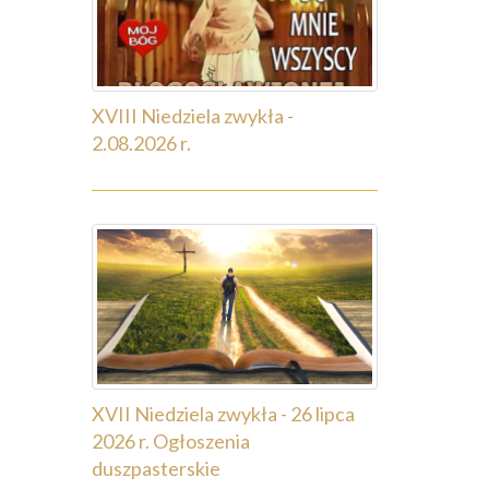
XVIII Niedziela zwykła -
2.08.2026 r.
XVII Niedziela zwykła - 26 lipca
2026 r. Ogłoszenia
duszpasterskie