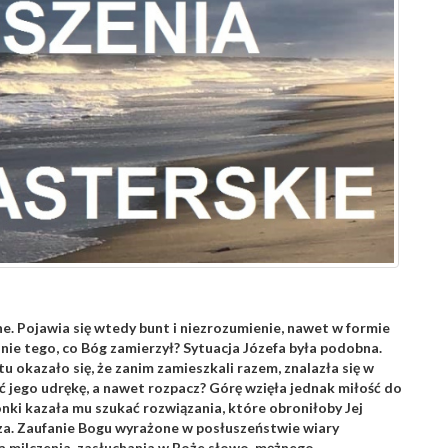
ne. Pojawia się wtedy bunt i niezrozumienie, nawet w formie
anie tego, co Bóg zamierzył? Sytuacja Józefa była podobna.
 tu okazało się, że zanim zamieszkali razem, znalazła się w
 jego udrękę, a nawet rozpacz? Górę wzięła jednak miłość do
ki kazała mu szukać rozwiązania, które obroniłoby Jej
za. Zaufanie Bogu wyrażone w posłuszeństwie wiary
ga milczenia, zasłuchania w Boże słowo, mężnego