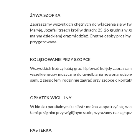
ŻYWA SZOPKA
Zapraszamy wszystkich chętnych do włączenia się w two
Maryję, Józefa i trzech króli w dniach: 25-26 grudnia w 
małym dzieckiem) oraz młodzież. Chętne osoby prosimy o z
przygotowane.
KOLĘDOWANIE PRZY SZOPCE
Wszystkich którzy lubią grać i śpiewać kolędy zaprasza
wszelkie grupy muzyczne do uwielbiania nowonarodzone
sami, z zespołem, rodzinnie zagrać przy szopce o kontak
OPŁATEK WIGILIJNY
W kiosku parafialnym i u sióstr można zaopatrzyć się w
łamiąc się nim przy wigilijnym stole, wyrażamy naszą łąc
PASTERKA