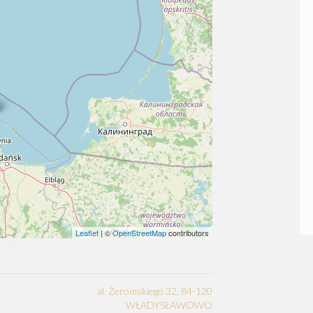
Leaflet
| ©
OpenStreetMap
contributors
al. Żeromskiego 32, 84-120
WŁADYSŁAWOWO