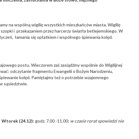
zamy na wspólną wigilię wszystkich mieszkańców miasta. Wigilię
zopki i przekazaniem przez harcerzy światła betlejemskiego. W
yczeń, łamania się opłatkiem i wspólnego śpiewania kolęd.
jowego postu. Wieczorem zaś zasiądźmy wspólnie do Wigilijnej
hować: odczytanie fragmentu Ewangelii o Bożym Narodzeniu,
 śpiewanie kolęd. Pamiętajmy też o potrzebie wzajemnego
w sąsiedztwie.
;
Wtorek (24.12):
godz. 7.00 -11.00;
w czasie rorat spowiedzi nie