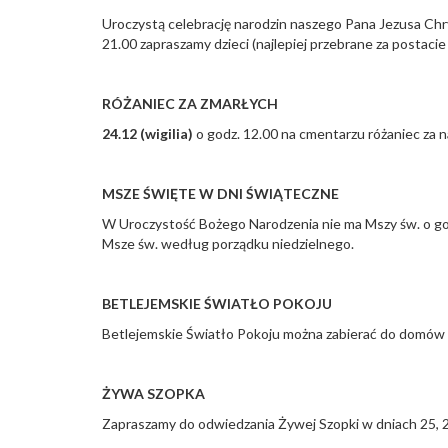
Uroczystą celebrację narodzin naszego Pana Jezusa Chry
21.00 zapraszamy dzieci (najlepiej przebrane za postacie 
RÓŻANIEC ZA ZMARŁYCH
24.12 (wigilia)
o godz. 12.00 na cmentarzu różaniec za 
MSZE ŚWIĘTE W DNI ŚWIĄTECZNE
W Uroczystość Bożego Narodzenia nie ma Mszy św. o godz
Msze św. według porządku niedzielnego.
BETLEJEMSKIE ŚWIATŁO POKOJU
Betlejemskie Światło Pokoju można zabierać do domów w
ŻYWA SZOPKA
Zapraszamy do odwiedzania Żywej Szopki w dniach 25, 2