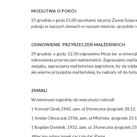
MODLITWA O POKÓJ
25 grudnia o godz.15.00 spotkamy się przy Żywej Szopc
pokoju w naszych domach w naszym mieście, ojczyźnie i
ODNOWIENIE PRZYRZECZEŃ MAŁŻEŃSKICH
29 grudnia o godz. 12.30 odprawimy Mszę św. w intencji 
odnowienia przyrzeczeń małżeńskich. Zapraszamy małże
związku, zapraszamy małżeństwa zagrożone, by się odda
ale wierne przysiędze małżeńskiej, by nabrały sił do bo
ZMARLI
W minionym tygodniu do wieczności odeszli:
† Konrad Girek,1963, zam. ul Słoneczna /pogrzeb 28.12, 
† Aniela Oleszczuk,1936, zam. ul Młyńska /pogrzeb 23.
† Bogdan Dominik, 1932, zam. ul. Słoneczna /pogrzeb 23.
Wieczny odpoczynek racz im dać Panie…..