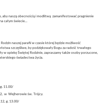
e, aby naszą obecnością i modlitwą zamanifestować pragnienie
 na całym świecie…
Rodzin naszej parafii w czasie której będzie możliwość
ństwa szczęśliwe, by podziękowały Bogu za radość trwałego
ły w opiekę Świętej Rodzinie, zapraszamy także osoby porzucone,
haterskiego świadectwa życia.
g. 11.00/
12, w Wejherowie św. Trójcy.
12, g. 13.00/