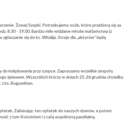
rzenie Żywej Szopki. Potrzebujemy osób, które przebiorą się za
godz. 8.30 - 19.00. Bardzo mile widziane młode małżeństwa (z
głaszanie się do ks. Witalija. Stroje dla „aktorów” będą
my do kolędowania przy szopce. Zapraszamy wszelkie zespoły,
go śpiewem. Wszystkich którzy w dniach 25-26 grudnia chcieliby
t z ks. Bogumiłem.
 opłatek. Zabierając ten opłatek do naszych domów, a potem
zność z tym Kościołem i z całą wspólnotą parafialną.