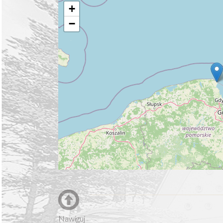
+
−
Nawiguj