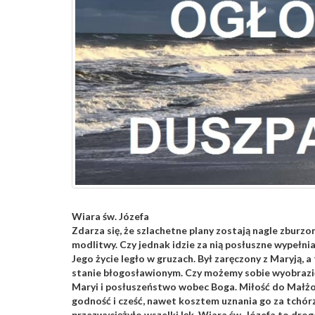
Wiara św. Józefa
Zdarza się, że szlachetne plany zostają nagle zburzo
modlitwy. Czy jednak idzie za nią posłuszne wypełni
Jego życie legło w gruzach. Był zaręczony z Maryją, a
stanie błogosławionym. Czy możemy sobie wyobrazić
Maryi i posłuszeństwo wobec Boga. Miłość do Małżon
godność i cześć, nawet kosztem uznania go za tchór
przezwyciężyło wszelki lęk. Wiara św. Józefa to dro