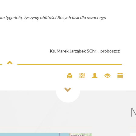
om tygodnia, życzymy obfitości Bożych łask dla owocnego
 Marek Jarząbek SChr - proboszcz