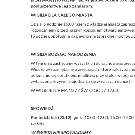
posłuszeństwa Jego zamiarom.
WIGILIA DLA CAŁEGO MIASTA
Dzisiaj o godzinie 15.00 razem z władzami miasta zapras
rozpoczniemy przed naszym kościołem otwarciem żywej s
to późne popołudnie na pewno nie zabraknie modlitwy, ż
WIGILIA BOŻEGO NARODZENIA
W tym dniu zachęcamy wszystkich do zachowania zwycza
Wieczerzy i pamiętajmy o zwyczajach, które należy zac
połamanie się opłatkiem, modlitwa przy stole i wspólne
wybaczenia krzywd i pojednania się w naszych domach i 
W WIGILIĘ NIE MA MSZY ŚW. O GODZ 17.00.
SPOWIEDŹ
Poniedziałek (23.12):
godz. 10.00 -12.00; 16.00 -18.00
będzie;
W ŚWIĘTA NIE SPOWIADAMY