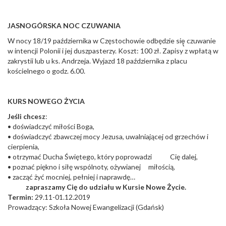
JASNOGÓRSKA NOC CZUWANIA
W nocy 18/19 października w Częstochowie odbędzie się̨ czuwanie
w intencji Polonii i jej duszpasterzy. Koszt: 100 zł. Zapisy z wpłatą w
zakrystii lub u ks. Andrzeja. Wyjazd 18 października z placu
kościelnego o godz. 6.00.
KURS NOWEGO ŻYCIA
Jeśli chcesz
:
• doświadczyć miłości Boga,
• doświadczyć zbawczej mocy Jezusa, uwalniającej od grzechów i
cierpienia,
• otrzymać Ducha Świętego, który poprowadzi Cię dalej,
• poznać piękno i siłę wspólnoty, ożywianej miłością,
• zacząć żyć mocniej, pełniej i naprawdę…
zapraszamy Cię do udziału w Kursie Nowe Życie.
Termin:
29.11-01.12.2019
Prowadzący: Szkoła Nowej Ewangelizacji (Gdańsk)