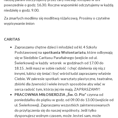
powszednie o godz. 16.30. Roczne wypominki odczytujemy w każdą
niedzielę o godz. 9.00.
Za zmarłych modlimy się modlitwą różańcową. Prosimy o czytelne
wypisywanie imion
CARITAS
Zapraszamy chętne dzieci i młodzież od kl. 4 Szkoły
Podstawowej na
spotkania Wolontariatu
, które odbywają
się w Siedzibie Caritasu Parafialnego (wejście od ul.
Świerkowej) w każdy wtorek w godzinach od 17.00 do
18.15. Jeśli masz w sobie radość i chęć dzielenia się nią z
innymi, lubisz się śmiać i być wśród ludzi zapraszamy właśnie
Ciebie. W zakresie spotkań: warsztaty plastyczne, teatralne,
zbiórki dla żywności i wiele innych sposobów aby wlać w
serca radość tym, którzy jej nie mają. ZAPRASZAMY!
PRACOWNIA MIŁOSIERDZIA „Św. O. Pio”
czynna od
poniedziałku do piątku w godz. od 09.00 do 13.00 (wejście od
ul. Świerkowej). Zapraszamy wszystkich zainteresowanych
do przyłączenia się do naszej wspólnoty. Jeśli tylko
dysponujesz wolnym czasem, może Jesteś sam, może