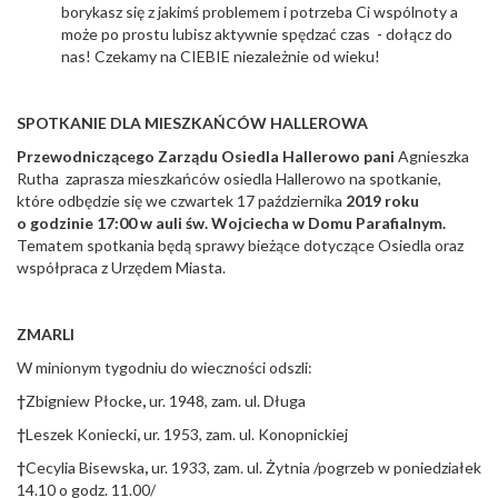
borykasz się z jakimś problemem i potrzeba Ci wspólnoty a
może po prostu lubisz aktywnie spędzać czas - dołącz do
nas! Czekamy na CIEBIE niezależnie od wieku!
SPOTKANIE DLA MIESZKAŃCÓW HALLEROWA
Przewodniczącego Zarządu Osiedla Hallerowo pani
Agnieszka
Rutha zaprasza mieszkańców osiedla Hallerowo na spotkanie,
które odbędzie się we czwartek 17 października
2019 roku
o godzinie 17:00 w auli św. Wojciecha w Domu Parafialnym.
Tematem spotkania będą sprawy bieżące dotyczące Osiedla oraz
współpraca z Urzędem Miasta.
ZMARLI
W minionym tygodniu do wieczności odszli:
†
Zbigniew Płocke
,
ur. 1948, zam. ul. Długa
†
Leszek Koniecki
,
ur. 1953, zam. ul. Konopnickiej
†
Cecylia Bisewska
,
ur. 1933, zam. ul. Żytnia /pogrzeb w poniedziałek
14.10 o godz. 11.00/