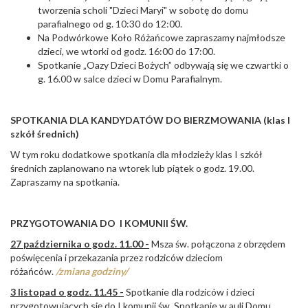
tworzenia scholi "Dzieci Maryi" w sobotę do domu
parafialnego od g. 10:30 do 12:00.
Na Podwórkowe Koło Różańcowe zapraszamy najmłodsze
dzieci, we wtorki od godz. 16:00 do 17:00.
Spotkanie „Oazy Dzieci Bożych” odbywają się we czwartki o
g. 16.00 w salce dzieci w Domu Parafialnym.
SPOTKANIA DLA KANDYDATÓW DO BIERZMOWANIA (klas I
szkół średnich)
W tym roku dodatkowe spotkania dla młodzieży klas I szkół
średnich zaplanowano na wtorek lub piątek o godz. 19.00.
Zapraszamy na spotkania.
PRZYGOTOWANIA DO I KOMUNII ŚW.
27 października o
godz. 11.00 -
Msza św. połączona z obrzędem
poświęcenia i przekazania przez rodziców dzieciom
różańców.
/zmiana godziny/
3 listopad o
godz. 11.45 -
Spotkanie dla rodziców i dzieci
przygotowujących się do I komunii św. Spotkanie w auli Domu