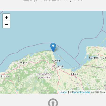
+
−
Leaflet
| ©
OpenStreetMap
contributors