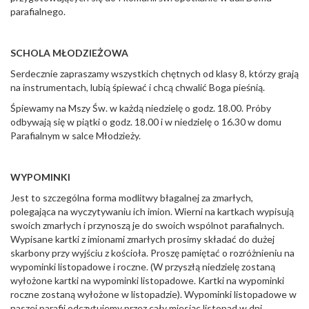
parafialnego.
SCHOLA MŁODZIEŻOWA
Serdecznie zapraszamy wszystkich chętnych od klasy 8, którzy grają
na instrumentach, lubią śpiewać i chcą chwalić Boga pieśnią.
Śpiewamy na Mszy Św. w każdą niedzielę o godz. 18.00. Próby
odbywają się w piątki o godz. 18.00 i w niedzielę o 16.30 w domu
Parafialnym w salce Młodzieży.
WYPOMINKI
Jest to szczególna forma modlitwy błagalnej za zmarłych,
polegająca na wyczytywaniu ich imion. Wierni na kartkach wypisują
swoich zmarłych i przynoszą je do swoich wspólnot parafialnych.
Wypisane kartki z imionami zmarłych prosimy składać do dużej
skarbony przy wyjściu z kościoła. Proszę pamiętać o rozróżnieniu na
wypominki listopadowe i roczne. (W przyszłą niedzielę zostaną
wyłożone kartki na wypominki listopadowe. Kartki na wypominki
roczne zostaną wyłożone w listopadzie). Wypominki listopadowe w
naszej parafii odczytujemy przez cały miesiąc listopad w dni