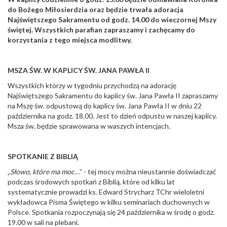
do Bożego Miłosierdzia oraz będzie trwała adoracja
Najświętszego Sakramentu od godz. 14.00 do wieczornej Mszy
świętej. Wszystkich parafian zapraszamy i zachęcamy do
korzystania z tego miejsca modlitwy.
MSZA ŚW. W KAPLICY ŚW. JANA PAWŁA II
Wszystkich którzy w tygodniu przychodzą na adorację
Najświętszego Sakramentu do kaplicy św. Jana Pawła II zapraszamy
na Mszę św. odpustową do kaplicy św. Jana Pawła II w dniu 22
października na godz. 18.00. Jest to dzień odpustu w naszej kaplicy.
Msza św. będzie sprawowana w waszych intencjach.
SPOTKANIE Z BIBLIĄ
„
Słowo, które ma moc…
” - tej mocy można nieustannie doświadczać
podczas środowych spotkań z Biblią, które od kilku lat
systematycznie prowadzi ks. Edward Strycharz TChr wieloletni
wykładowca Pisma Świętego w kilku seminariach duchownych w
Polsce. Spotkania rozpoczynają się 24 października w środę o godz.
19.00 w sali na plebani.