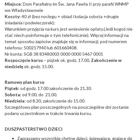
Miejsce:
Dom Parafialny im Św. Jana Pawła II przy parafii WNMP
we Władysławowie
Koszty:
40 zł (bez noclegu + obiad i kolacja sobota +drugie
śniadania i podwieczorek);
Warunkiem przyjęcia na kurs jest wniesienie opłaty.(Jeśli kogoś nie
stać niech poinformuje o tym telefonicznie). Więcej informacji na
temat sposobu zapisów znajduje się w informacji, pod numerem
telefonu: 500217940 lub 601660408.
Nr konta: SGB 38 83480003 0000 0000 5467 0001
Rozpoczęcie kursu
– piątek ok. godz. 17.00,
Zakończenie w
niedzielę
ok. godz. 15.00.
Ramowy plan kursu
Piątek:
od godz. 17.00 zakończenie do 21.30.
Sobota:
od 9.00, do 21.00.
Niedziela:
od 8.30, zakończenie do 15.00.
Szczegółowy plan poszczególnych na poszczególne dni zostanie
podany uczestnikom w trakcie trwania kursu.
DUSZPASTERSTWO DZIECI
Zapraszamy wszystkie chętne dzieci, śpiewające, grające do