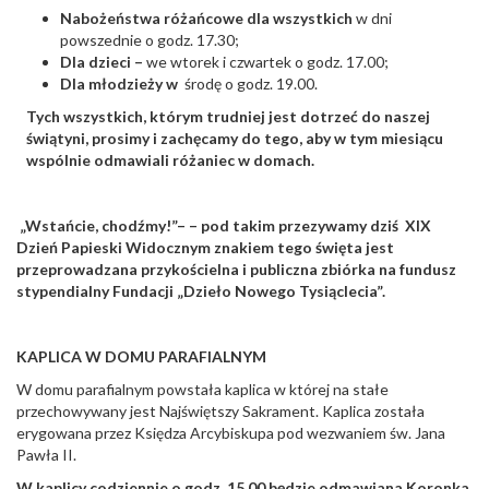
Nabożeństwa różańcowe dla wszystkich
w dni
powszednie o godz. 17.30;
Dla dzieci –
we wtorek i czwartek o godz. 17.00;
Dla młodzieży w
środę o godz. 19.00.
Tych wszystkich, którym trudniej jest dotrzeć do naszej
świątyni, prosimy i zachęcamy do tego, aby w tym miesiącu
wspólnie odmawiali różaniec w domach.
„Wstańcie, chodźmy!”
– – pod takim przezywamy dziś XIX
Dzień Papieski Widocznym znakiem tego święta jest
przeprowadzana przykościelna i publiczna zbiórka na fundusz
stypendialny Fundacji „Dzieło Nowego Tysiąclecia”.
KAPLICA W DOMU PARAFIALNYM
W domu parafialnym powstała kaplica w której na stałe
przechowywany jest Najświętszy Sakrament. Kaplica została
erygowana przez Księdza Arcybiskupa pod wezwaniem św. Jana
Pawła II.
W kaplicy codziennie o godz. 15.00 będzie odmawiana Koronka