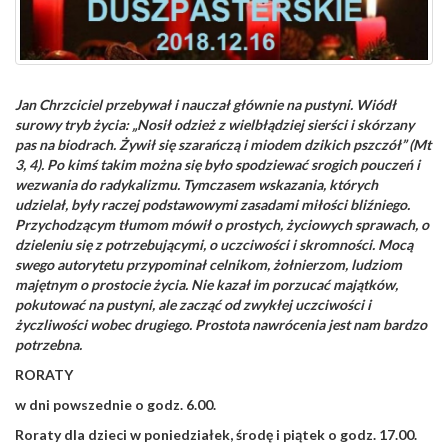
Jan Chrzciciel przebywał i nauczał głównie na pustyni. Wiódł
surowy tryb życia: „Nosił odzież z wielbłądziej sierści i skórzany
pas na biodrach. Żywił się szarańczą i miodem dzikich pszczół” (Mt
3, 4). Po kimś takim można się było spodziewać srogich pouczeń i
wezwania do radykalizmu. Tymczasem wskazania, których
udzielał, były raczej podstawowymi zasadami miłości bliźniego.
Przychodzącym tłumom mówił o prostych, życiowych sprawach, o
dzieleniu się z potrzebującymi, o uczciwości i skromności. Mocą
swego autorytetu przypominał celnikom, żołnierzom, ludziom
majętnym o prostocie życia. Nie kazał im porzucać majątków,
pokutować na pustyni, ale zacząć od zwykłej uczciwości i
życzliwości wobec drugiego. Prostota nawrócenia jest nam bardzo
potrzebna.
RORATY
w dni powszednie o godz. 6.00.
Roraty dla dzieci w poniedziałek, środę i piątek o godz. 17.00.