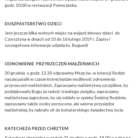
godz. 10.00 w restauracji Pomorzanka
.
DUSZPASTERSTWO DZIECI
Jest jeszcze kilka wolnych miejsc na wyjazd zimowy dzieci do
Czorsztyna w dniach od 10 do 16 lutego 2019 r. Zapisy i
szczegółowe informacje udziela ks. Bogumił
ODNOWIENIE PRZYRZECZEŃ MAŁŻEŃSKICH
30 grudnia o godz. 12.30 odprawimy Mszę św. w intencji Rodzin
naszej parafii w czasie której będzie możliwość odnowienia
przyrzeczeń małżeńskich. Zapraszamy małżeństwa szczęśliwe, by
podziękowały Bogu za radość trwałego związku, zapraszamy
małżeństwa zagrożone, by się oddały w opiekę Świętej Rodzinie,
zapraszamy także osoby porzucone, ale wierne przysiędze
małżeńskiej, by nabrały sił do bohaterskiego świadectwa życia
KATECHEZA PRZED CHRZTEM
Katecheza chrzcielna w piątek 21 grudnia o godz. 19.00 w salce na