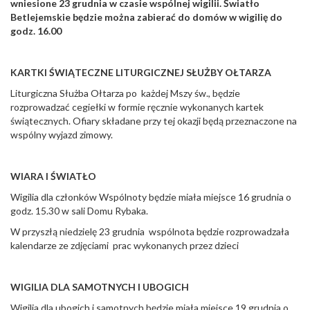
wniesione 23 grudnia w czasie wspólnej wigilii. Światło
Betlejemskie będzie można zabierać do domów w wigilię do
godz. 16.00
KARTKI ŚWIĄTECZNE LITURGICZNEJ SŁUŻ
BY O
ŁTARZA
Liturgiczna Służba Ołtarza po każdej Mszy św., będzie
rozprowadzać cegiełki w formie ręcznie wykonanych kartek
świątecznych. Ofiary składane przy tej okazji będą przeznaczone na
wspólny wyjazd zimowy.
WIARA I ŚWIATŁO
Wigilia dla członków Wspólnoty będzie miała miejsce 16 grudnia o
godz. 15.30 w sali Domu Rybaka.
W przyszłą niedzielę 23 grudnia wspólnota będzie rozprowadzała
kalendarze ze zdjęciami prac wykonanych przez dzieci
WIGILIA DLA SAMOTNYCH I UBOGICH
Wigilia dla ubogich i samotnych będzie miała miejsce 19 grudnia o