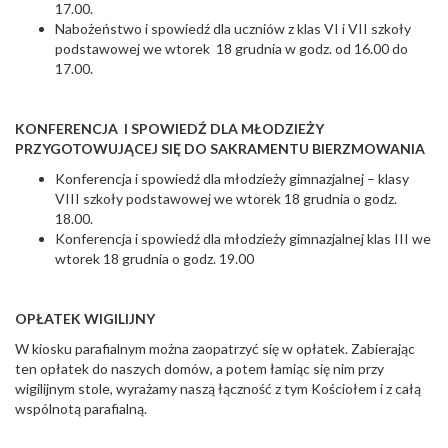
17.00.
Nabożeństwo i spowiedź dla uczniów z klas VI i VII szkoły
podstawowej we wtorek 18 grudnia w godz. od 16.00 do
17.00.
KONFERENCJA I SPOWIEDŹ DLA MŁODZIEŻY
PRZYGOTOWUJĄCEJ SIĘ DO SAKRAMENTU BIERZMOWANIA
Konferencja i spowiedź dla młodzieży gimnazjalnej – klasy
VIII szkoły podstawowej we wtorek 18 grudnia o godz.
18.00.
Konferencja i spowiedź dla młodzieży gimnazjalnej klas III we
wtorek 18 grudnia o godz. 19.00
OPŁATEK WIGILIJNY
W kiosku parafialnym można zaopatrzyć się w opłatek. Zabierając
ten opłatek do naszych domów, a potem łamiąc się nim przy
wigilijnym stole, wyrażamy naszą łączność z tym Kościołem i z całą
wspólnotą parafialną.