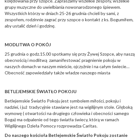
kolędowania przy szopce. Zapraszamy wszelkie zespoły, wszelkie
grupy muzyczne do uwielbiania nowonarodzonego śpiewem.
Wszystkich którzy w dniach 25-26 grudnia chcieli by sami, z
zespołem, rodzinnie zagrać przy szopce o kontakt z ks. Bogumiłem,
aby ustalić dzień i godzinę.
MODLITWA O POKÓJ
25 grudnia o godz.15.00 spotkamy się przy Żywej Szopce, aby naszą
obecnością i modlitwą zamanifestować pragnienie pokoju w
naszych domach w naszym mieście, ojczyźnie i na całym świecie…
Obecność zapowiedziały także władze naszego miasta
BETLEJEMSKIE ŚWIATŁO POKOJU
Betlejemskie Światło Pokoju jest symbolem miłości, pokoju i
nadziei, i już tradycyjnie stawiane jest na wigilijnym stole. Głęboką
wymowę ( otwartości na drugiego człowieka i obecności samego
Boga) ma odpalenie od tego światła świecy, którą w ramach
Wigilijnego Dzieła Pomocy rozprowadza Caritas.
Do naszego kościoła Betlejemskie Światło Pokoju zostanie