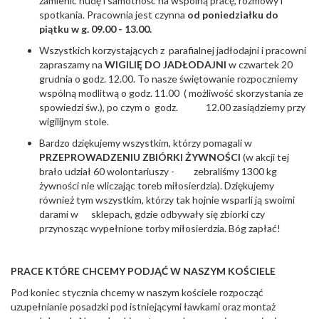
zamienić nudę i samotność na wspólną pracę, rozmowy i
spotkania. Pracownia jest czynna
od poniedziałku do
piątku w g. 09.00 - 13.00.
Wszystkich korzystających z parafialnej jadłodajni i pracowni
zapraszamy na
WIGILIĘ DO JADŁODAJNI
w czwartek 20
grudnia o godz. 12.00. To nasze świętowanie rozpoczniemy
wspólną modlitwą o godz. 11.00 ( możliwość skorzystania ze
spowiedzi św.), po czym o godz. 12.00 zasiądziemy przy
wigilijnym stole.
Bardzo dziękujemy wszystkim, którzy pomagali w
PRZEPROWADZENIU ZBIÓRKI ŻYWNOŚCI
(w akcji tej
brało udział 60 wolontariuszy - zebraliśmy 1300 kg
żywności nie wliczając toreb miłosierdzia). Dziękujemy
również tym wszystkim, którzy tak hojnie wsparli ją swoimi
darami w sklepach, gdzie odbywały się zbiorki czy
przynosząc wypełnione torby miłosierdzia. Bóg zapłać!
PRACE KTÓRE CHCEMY PODJĄĆ W NASZYM KOŚCIELE
Pod koniec stycznia chcemy w naszym kościele rozpocząć
uzupełnianie posadzki pod istniejącymi ławkami oraz montaż