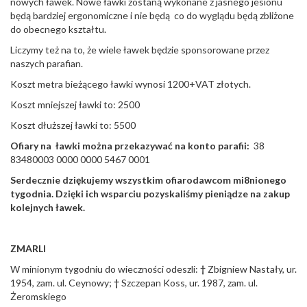
nowych ławek. Nowe ławki zostaną wykonane z jasnego jesionu
będą bardziej ergonomiczne i nie będą co do wyglądu będą zbliżone
do obecnego kształtu.
Liczymy też na to, że wiele ławek będzie sponsorowane przez
naszych parafian.
Koszt metra bieżącego ławki wynosi 1200+VAT złotych.
Koszt mniejszej ławki to: 2500
Koszt dłuższej ławki to: 5500
Ofiary na ławki można przekazywać na konto parafii:
38
83480003 0000 0000 5467 0001
Serdecznie dziękujemy wszystkim ofiarodawcom mi8nionego
tygodnia. Dzięki ich wsparciu pozyskaliśmy pieniądze na zakup
kolejnych ławek.
ZMARLI
W minionym tygodniu do wieczności odeszli:
†
Zbigniew Nastały, ur.
1954, zam. ul. Ceynowy;
†
Szczepan Koss, ur. 1987, zam. ul.
Żeromskiego