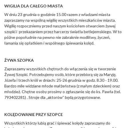
WIGILIA DLA CAŁEGO MIASTA
W dniu 23 grudnia o godzinie 15.00 razem z władzami miasta
zapraszamy na wspólną wigilię wszystkich mieszkańców miasta.
Wigilię rozpoczniemy przed naszym kościołem otwarciem żywej
szopki i przekazaniem przez harcerzy światła betlejemskiego. W to
późne popołudnie na pewno nie zabraknie modlitwy, życzeń,
łamania się opłatkiem i wspólnego śpiewania kolęd.
ŻYWA SZOPKA
Zapraszamy wszystkich chętnych do włączenia się w tworzenie
Żywej Szopki. Potrzebujemy osób, które przebiorą się za Maryję,
Józefa i trzech króli w dniach: 25-26 grudnia w godz. 8.30 - 19.00.
Bardzo mile widziane młode małżeństwa (z małym dzieckiem) oraz
młodzież. Chętne osoby prosimy o zgłaszanie się do ks. Pawła (tel.
793402281) . Stroje dla „aktorów” będą przygotowane.
KOLĘDOWANIE PRZY SZOPCE
Wszystkich którzy lubią grać i śpiewać kolędy zapraszamy do