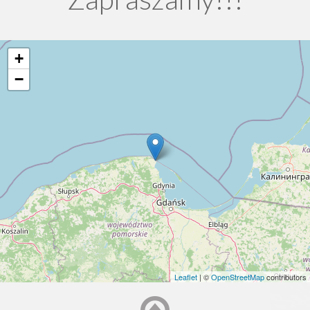
+
−
Leaflet
| ©
OpenStreetMap
contributors