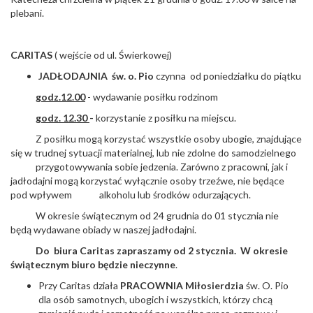
plebani.
CARITAS
( wejście od ul. Świerkowej)
JADŁODAJNIA św. o. Pio
czynna od poniedziałku do piątku
godz.12.00
- wydawanie posiłku rodzinom
godz. 12.30
-
korzystanie z posiłku na miejscu.
Z posiłku mogą korzystać wszystkie osoby ubogie, znajdujące
się w trudnej sytuacji materialnej, lub nie zdolne do samodzielnego
przygotowywania sobie jedzenia. Zarówno z pracowni, jak i
jadłodajni mogą korzystać wyłącznie osoby trzeźwe, nie będące
pod wpływem alkoholu lub środków odurzających.
W okresie świątecznym od 24 grudnia do 01 stycznia nie
będą wydawane obiady w naszej jadłodajni.
Do biura Caritas zapraszamy od 2 stycznia. W okresie
świątecznym biuro będzie nieczynne
.
Przy Caritas działa
PRACOWNIA Miłosierdzia
św. O. Pio
dla osób samotnych, ubogich i wszystkich, którzy chcą