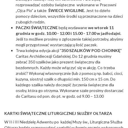
rozprowadzać ozdoby świąteczne wykonane w Pracowni
„Ojca Pio” a także
ŚWIECE WIGILIJNE.
Jest to dzieło
pomocy dzieciom, wszystkie środki są przeznaczone na dzieci
z ubogich rodzin.
PACZKI ŚWIĄTECZNE
będą wydawane
we wtorek 11
grudnia w godz. 10.00 - 12.00 i 15.00 - 17.00 w jadłodajni.
Jeśli to możliwe prosimy o zgłoszenie takiej potrzeby, abyśmy
mogli przygotować wystarczającą ilość paczek.
Trwa kolejna edycja akcji "
350 SZALIKÓW POD CHOINKĘ
"
Caritas Archidiecezji Gdańskiej. Do 12 grudnia musimy
zebrać 350 szalików jako prezent świąteczny dla
bezdomnych. Każdy może włączyć się w akcję. Co trzeba
zrobić? Wykonaj własnoręcznie (lub z pomocą np. babci, cioci,
kuzyna, siostry) szalik o długości min. 150 cm x 15 cm. Do
każdego szalika należy doczepić życzenia świąteczne dla
osoby, która go otrzyma. Wykonane szale prosimy dostarczać
do Caritasu od pon. do pt. w godz. od 9.00 – 13.00
KARTKI ŚWIĄTECZNE LITURGICZNEJ SŁUŻ
BY O
ŁTARZA
W II i III Niedzielę Adwentu po każdej Mszy św., Liturgiczna Służba
Ołtarza będzie rozprowadzać cegiełki w formie ręcznie wykonanych