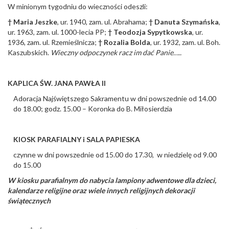
W minionym tygodniu do wieczności odeszli:
†
Maria Jeszke
, ur. 1940, zam. ul. Abrahama;
†
Danuta Szymańska
,
ur. 1963, zam. ul. 1000-lecia PP;
†
Teodozja Sypytkowska
, ur.
1936, zam. ul. Rzemieślnicza;
†
Rozalia Bolda
, ur. 1932, zam. ul. Boh.
Kaszubskich.
Wieczny odpoczynek racz im dać Panie…..
KAPLICA ŚW. JANA PAWŁA II
Adoracja Najświętszego Sakramentu w dni powszednie od 14.00
do 18.00; godz. 15.00 – Koronka do B. Miłosierdzia
KIOSK PARAFIALNY i SALA PAPIESKA
czynne w dni powszednie od 15.00 do 17.30, w niedzielę od 9.00
do 15.00
W kiosku parafialnym do nabycia lampiony adwentowe dla dzieci,
kalendarze religijne oraz wiele innych religijnych dekoracji
świątecznych