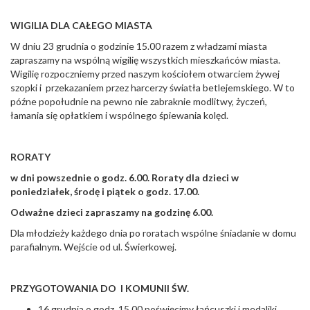
WIGILIA DLA CAŁEGO MIASTA
W dniu 23 grudnia o godzinie 15.00 razem z władzami miasta
zapraszamy na wspólną wigilię wszystkich mieszkańców miasta.
Wigilię rozpoczniemy przed naszym kościołem otwarciem żywej
szopki i przekazaniem przez harcerzy światła betlejemskiego. W to
późne popołudnie na pewno nie zabraknie modlitwy, życzeń,
łamania się opłatkiem i wspólnego śpiewania kolęd.
RORATY
w dni powszednie o godz. 6.00. Roraty dla dzieci w
poniedziałek, środę i piątek o godz. 17.00.
Odważne dzieci zapraszamy na godzinę 6.00.
Dla młodzieży każdego dnia po roratach wspólne śniadanie w domu
parafialnym. Wejście od ul. Świerkowej.
PRZYGOTOWANIA DO I KOMUNII ŚW.
16 grudnia o godz. 15.00 poświęcimy łańcuszki i medaliki.