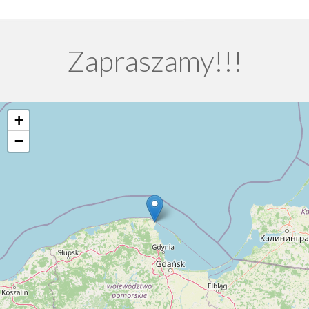
Zapraszamy!!!
+
−