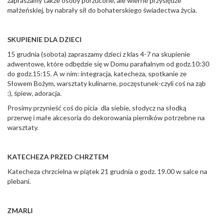
zapraszamy także osoby porzucone, ale wierne przysiędze
małżeńskiej, by nabrały sił do bohaterskiego świadectwa życia.
SKUPIENIE DLA DZIECI
15 grudnia (sobota) zapraszamy dzieci z klas 4-7 na skupienie
adwentowe, które odbędzie się w Domu parafialnym od godz.10:30
do godz.15:15. A w nim: integracja, katecheza, spotkanie ze
Słowem Bożym, warsztaty kulinarne, poczęstunek-czyli coś na ząb
:), śpiew, adoracja.
Prosimy przynieść coś do picia dla siebie, słodycz na słodką
przerwę i małe akcesoria do dekorowania pierników potrzebne na
warsztaty.
KATECHEZA PRZED CHRZTEM
Katecheza chrzcielna w piątek 21 grudnia o godz. 19.00 w salce na
plebani.
ZMARLI