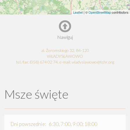
Leaflet
| ©
OpenStreetMap
contributors
Nawiguj
al. Żeromskiego 32, 84-120
WŁADYSŁAWOWO
tel./fax: (058) 674 02 74, e-mail: wladyslawowo@tchr.org
Msze święte
Dni powszednie: 6:30, 7:00, 9:00; 18:00