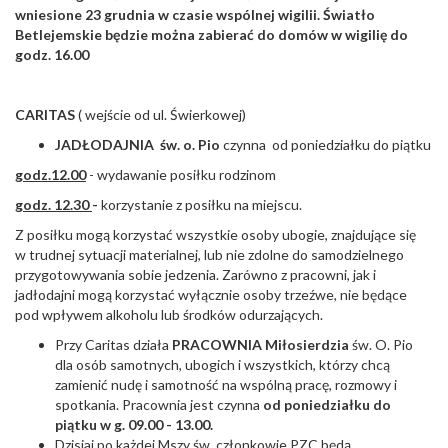
wniesione 23 grudnia w czasie wspólnej wigilii. Światło
Betlejemskie będzie można zabierać do domów w wigilię do
godz. 16.00
CARITAS
( wejście od ul. Świerkowej)
JADŁODAJNIA św. o. Pio
czynna od poniedziałku do piątku
godz.12.00
- wydawanie posiłku rodzinom
godz. 12.30
-
korzystanie z posiłku na miejscu.
Z posiłku mogą korzystać wszystkie osoby ubogie, znajdujące się
w trudnej sytuacji materialnej, lub nie zdolne do samodzielnego
przygotowywania sobie jedzenia. Zarówno z pracowni, jak i
jadłodajni mogą korzystać wyłącznie osoby trzeźwe, nie będące
pod wpływem alkoholu lub środków odurzających.
Przy Caritas działa
PRACOWNIA Miłosierdzia
św. O. Pio
dla osób samotnych, ubogich i wszystkich, którzy chcą
zamienić nudę i samotność na wspólną pracę, rozmowy i
spotkania. Pracownia jest czynna
od poniedziałku do
piątku w g. 09.00 - 13.00.
Dzisiaj po każdej Mszy św. członkowie PZC będą