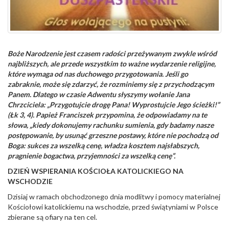
Boże Narodzenie jest czasem radości przeżywanym zwykle wśród
najbliższych, ale przede wszystkim to ważne wydarzenie religijne,
które wymaga od nas duchowego przygotowania. Jeśli go
zabraknie, może się zdarzyć, że rozminiemy się z przychodzącym
Panem. Dlatego w czasie Adwentu słyszymy wołanie Jana
Chrzciciela: „Przygotujcie drogę Pana! Wyprostujcie Jego ścieżki!”
(Łk 3, 4). Papież Franciszek przypomina, że odpowiadamy na te
słowa, „kiedy dokonujemy rachunku sumienia, gdy badamy nasze
postępowanie, by usunąć grzeszne postawy, które nie pochodzą od
Boga: sukces za wszelką cenę, władza kosztem najsłabszych,
pragnienie bogactwa, przyjemności za wszelką cenę”.
DZIEŃ WSPIERANIA KOŚCIOŁA KATOLICKIEGO NA
WSCHODZIE
Dzisiaj w ramach obchodzonego dnia modlitwy i pomocy materialnej
Kościołowi katolickiemu na wschodzie, przed świątyniami w Polsce
zbierane są ofiary na ten cel.