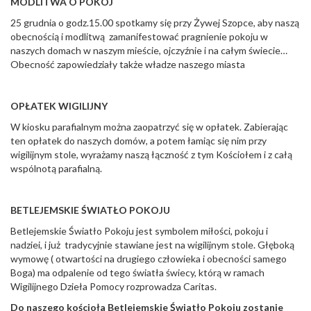
MODLITWA O POKÓJ
25 grudnia o godz.15.00 spotkamy się przy Żywej Szopce, aby naszą
obecnością i modlitwą zamanifestować pragnienie pokoju w
naszych domach w naszym mieście, ojczyźnie i na całym świecie…
Obecność zapowiedziały także władze naszego miasta
OPŁATEK WIGILIJNY
W kiosku parafialnym można zaopatrzyć się w opłatek. Zabierając
ten opłatek do naszych domów, a potem łamiąc się nim przy
wigilijnym stole, wyrażamy naszą łączność z tym Kościołem i z całą
wspólnotą parafialną.
BETLEJEMSKIE ŚWIATŁO POKOJU
Betlejemskie Światło Pokoju jest symbolem miłości, pokoju i
nadziei, i już tradycyjnie stawiane jest na wigilijnym stole. Głęboką
wymowę ( otwartości na drugiego człowieka i obecności samego
Boga) ma odpalenie od tego światła świecy, którą w ramach
Wigilijnego Dzieła Pomocy rozprowadza Caritas.
Do naszego kościoła Betlejemskie Światło Pokoju zostanie