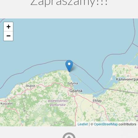
+
−
Leaflet
| ©
OpenStreetMap
contributors