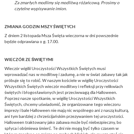
Za zmarłych modlimy się modlitwą różańcową. Prosimy o
czytelne wypisywanie imion.
ZMIANA GODZIN MSZY ŚWIĘTYCH
Z dniem 2 listopada Msza Święta wieczorna w dni powszednie
będzie odprawiana o g. 17.00.
WIECZÓR ZE ŚWIĘTYMI
Wieczór wigilii Uroczystości Wszystkich Świętych musi
wprowadzać́ nas w modlitwę̨ i zadumę̨, a nie w świat zabawy tak jak
próbuje się̨ to robić́. W naszym kościele w wigilię Uroczystości
Wszystkich Świętych wieczór modlitwy i refleksji przy relikwiach
świętych i błogosławionych jest przeciwwagą dla Halloween.
Poprzez nasze spotkanie, w wigilię Uroczystości Wszystkich
Świętych, chcemy uświadomić́, że organizowane tego wieczoru
imprezy i bale Halloween nie mają nic wspólnego ani z naszą kulturą,
ani tym bardziej z chrześcijańskim przezywaniem tej uroczystości.
Halloween traktowany jako zabawa może być́ niebezpieczny, bo
spłyca i obśmiewa śmierć́. Te dni nie mogą̨ być́ tylko czasem w