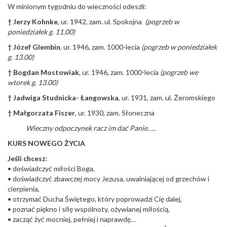
W minionym tygodniu do wieczności odeszli:
†
Jerzy Kohnke
, ur. 1942, zam. ul. Spokojna
(pogrzeb w
poniedziałek g. 11.00)
†
Józef Glembin
, ur. 1946, zam. 1000-lecia
(pogrzeb w poniedziałek
g. 13.00)
† Bogdan Mostowiak
, ur. 1946, zam. 1000-lecia
(pogrzeb we
wtorek g. 13.00)
† Jadwiga Studnicka- Łangowska
, ur. 1931, zam. ul. Żeromskiego
†
Małgorzata Fiszer
, ur. 1930, zam. Słoneczna
Wieczny odpoczynek racz im dać Panie…..
KURS NOWEGO ŻYCIA
Jeśli chcesz
:
• doświadczyć miłości Boga,
• doświadczyć zbawczej mocy Jezusa, uwalniającej od grzechów i
cierpienia,
• otrzymać Ducha Świętego, który poprowadzi Cię dalej,
• poznać piękno i siłę wspólnoty, ożywianej miłością,
• zacząć żyć mocniej, pełniej i naprawdę…