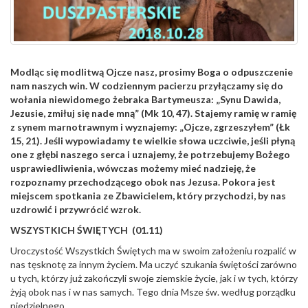
Modląc się modlitwą Ojcze nasz, prosimy Boga o odpuszczenie
nam naszych win. W codziennym pacierzu przyłączamy się do
wołania niewidomego żebraka Bartymeusza: „Synu Dawida,
Jezusie, zmiłuj się nade mną” (Mk 10, 47). Stajemy ramię w ramię
z synem marnotrawnym i wyznajemy: „Ojcze, zgrzeszyłem” (Łk
15, 21). Jeśli wypowiadamy te wielkie słowa uczciwie, jeśli płyną
one z głębi naszego serca i uznajemy, że potrzebujemy Bożego
usprawiedliwienia, wówczas możemy mieć nadzieję, że
rozpoznamy przechodzącego obok nas Jezusa. Pokora jest
miejscem spotkania ze Zbawicielem, który przychodzi, by nas
uzdrowić i przywrócić wzrok.
WSZYSTKICH ŚWIĘTYCH (01.11)
Uroczystość Wszystkich Świętych ma w swoim założeniu rozpalić w
nas tęsknotę za innym życiem. Ma uczyć szukania świętości zarówno
u tych, którzy już zakończyli swoje ziemskie życie, jak i w tych, którzy
żyją obok nas i w nas samych. Tego dnia Msze św. według porządku
niedzielnego.