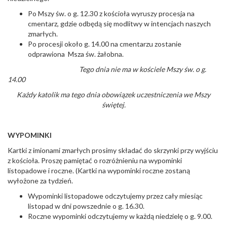
Po Mszy św. o g. 12.30 z kościoła wyruszy procesja na
cmentarz, gdzie odbędą się modlitwy w intencjach naszych
zmarłych.
Po procesji około g. 14.00 na cmentarzu zostanie
odprawiona Msza św. żałobna.
Tego dnia nie ma w kościele Mszy św. o g.
14.00
Każdy katolik ma tego dnia obowiązek uczestniczenia we Mszy
świętej.
WYPOMINKI
Kartki z imionami zmarłych prosimy składać do skrzynki przy wyjściu
z kościoła. Proszę pamiętać o rozróżnieniu na wypominki
listopadowe i roczne. (Kartki na wypominki roczne zostaną
wyłożone za tydzień.
Wypominki listopadowe odczytujemy przez cały miesiąc
listopad w dni powszednie o g. 16.30.
Roczne wypominki odczytujemy w każdą niedzielę o g. 9.00.