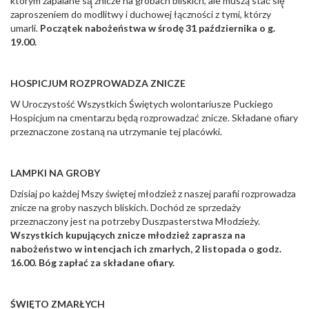
którym zapalane są̨ znicze na grobach bliskich, ale muszą stać́ się̨
zaproszeniem do modlitwy i duchowej łączności z tymi, którzy
umarli.
Początek nabożeństwa w środę 31 października o g.
19.00.
HOSPICJUM ROZPROWADZA ZNICZE
W Uroczystość Wszystkich Świętych wolontariusze Puckiego
Hospicjum na cmentarzu będą rozprowadzać znicze. Składane ofiary
przeznaczone zostaną na utrzymanie tej placówki.
LAMPKI NA GROBY
Dzisiaj po każdej Mszy świętej młodzież z naszej parafii rozprowadza
znicze na groby naszych bliskich. Dochód ze sprzedaży
przeznaczony jest na potrzeby Duszpasterstwa Młodzieży.
Wszystkich kupujących znicze młodzież zaprasza na
nabożeństwo w intencjach ich zmarłych, 2 listopada o godz.
16.00. Bóg zapłać za składane ofiary.
ŚWIĘTO ZMARŁYCH