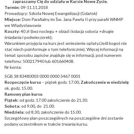
zapraszamy Cię do udziału w Kursie Nowe Życie.
Termin:
09-11.11.2018
Prowadzący: Szkoła Nowej Ewangelizacji (Gdańsk)
Miejsce:
Dom Parafialny im Św. Jana Pawła II przy parafii WNMP
we Władysławowie
Koszty:
40 zł (bez noclegu + obiad i kolacja sobota +drugie
śniadania i podwieczorek);
Warunkiem przyjęcia na kurs jest wniesienie opłaty.(Jeśli kogoś nie
stać niech poinformuje o tym telefonicznie). Więcej informacji na
temat sposobu zapisów znajduje się w informacji, pod numerem
telefonu: 500217940 lub 601660408.
Nr konta:
SGB 38 83480003 0000 0000 5467 0001
Rozpoczęcie kursu
– piątek godz. 17.00,
Zakończenie w niedzielę
ok. godz. 15.00.
Ramowy plan kursu
Piątek:
od godz. 17.00 zakończenie do 21.30.
Sobota:
od 9.00, do 21.00.
Niedziela:
od 8.30, zakończenie do 15.00.
Szczegółowy plan poszczególnych na poszczególne dni zostanie
podany uczestnikom w trakcie trwania kursu.