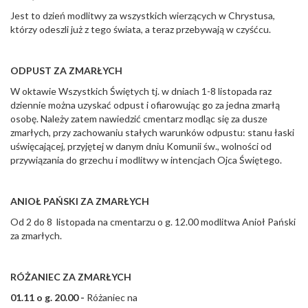
Jest to dzień modlitwy za wszystkich wierzących w Chrystusa,
którzy odeszli już z tego świata, a teraz przebywają w czyśćcu.
ODPUST ZA ZMARŁYCH
W oktawie Wszystkich Świętych tj. w dniach 1-8 listopada raz
dziennie można uzyskać odpust i ofiarowując go za jedna zmarłą
osobę. Należy zatem nawiedzić cmentarz modląc się za dusze
zmarłych, przy zachowaniu stałych warunków odpustu: stanu łaski
uświęcającej, przyjętej w danym dniu Komunii św., wolności od
przywiązania do grzechu i modlitwy w intencjach Ojca Świętego.
ANIOŁ PAŃSKI ZA ZMARŁYCH
Od 2 do 8 listopada na cmentarzu o g. 12.00 modlitwa Anioł Pański
za zmarłych.
RÓŻANIEC ZA ZMARŁYCH
01.11 o g. 20.00 -
Różaniec na