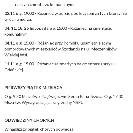
naszym cmentarzu komunalnym.
02.11 o g. 19.00
- Różaniec w porcie pod krzyżem za tych którzy nie
wrócili z morza.
04, 11, 18, 25 listopada o g.15.00
–Różaniec na cmentarzu
komunalnym.
04.11 o g. 15.00 -
Różaniec przy Pomniku upamiętniającym
pomordowanych mieszkańców Szotlandu na ul. Męczenników
Wielkiej Wsi.
11.11 o g. 15.00
- Różaniec za zmarłych na cmentarzu przy ul.
Gdańskiej.
PIERWSZY PIĄTEK MIESIĄCA
O g. 9.30 Msza św. o Najświętszym Sercu Pana Jezusa. O g. 17.00
Msza św. Wynagradzająca za grzechy NSPJ.
ODWIEDZINY CHORYCH
W najbliższy piątek chorych odwiedzą: