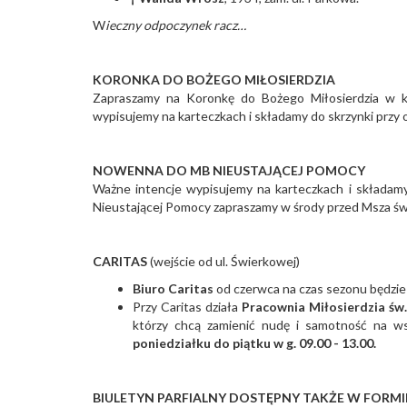
W
ieczny odpoczynek racz…
KORONKA DO BOŻEGO MIŁOSIERDZIA
Zapraszamy na Koronkę do Bożego Miłosierdzia w ka
wypisujemy na karteczkach i składamy do skrzynki przy 
NOWENNA DO MB NIEUSTAJĄCEJ POMOCY
Ważne intencje wypisujemy na karteczkach i składam
Nieustającej Pomocy zapraszamy w środy przed Msza świ
CARITAS
(wejście od ul. Świerkowej)
Biuro Caritas
od czerwca na czas sezonu będzie
Przy Caritas działa
Pracownia Miłosierdzia
św.
którzy chcą zamienić nudę i samotność na ws
poniedziałku do piątku w g. 09.00 - 13.00.
BIULETYN PARFIALNY DOSTĘPNY TAKŻE W FORMI