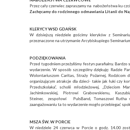
Przez cały czerwiec zapraszamy na nabożeństwa ku czci
Zachęcamy do rodzinnego odmawiania Litanii do Naj
KLERYCY WSD GDAŃSK
W dzisiejszą niedziele gościmy kleryków z Seminari
przeznaczone na utrzymanie Arcybiskupiego Seminari
PODZIĘKOWANIA
Przed tygodniem przeżyliśmy festyn parafialny. Bardzo
wydarzenie. W sposób szczególny dziękuję: Radzie Par
Wolontariuszom Caritas, Straży Pożarnej, Rodzicom 
organizującym atrakcje dla dzieci- takie jak łuki czy
Przedszkolaka”, scholii młodzieżowej, „Dzieciom Ma
Jachimkowskiej, Piotrowi Grabowskienu, Kaszu
Steiner, zespołowi PulsBand, Tomaszowi Rutha ws
zaangażowaniu ta to wydarzenie mogło przebiegać spoko
MSZA ŚW. W PORCIE
W niedziele 24 czerwca w Porcie o godz. 14.00 zost