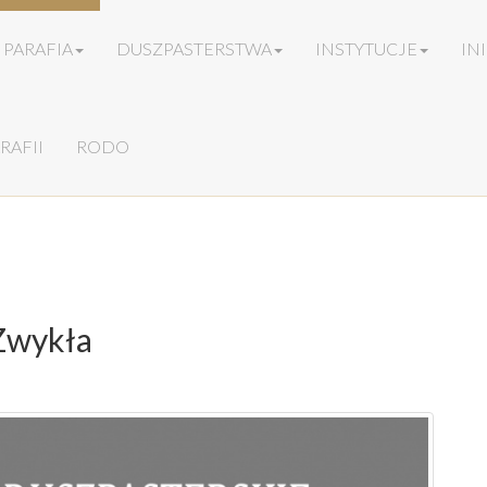
PARAFIA
DUSZPASTERSTWA
INSTYTUCJE
IN
RAFII
RODO
 Zwykła