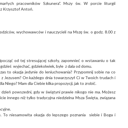
marłych pracowników Szkunera". Mszy św. W porcie liturgii
cz Krzysztof Antoń.
rodziców, wychowawców i nauczycieli na Mszę św. o godz. 8.00 z
ocząć od tej stresującej szkoły, zapomnieć o wstawaniu o tak
- gdzieś wyjechać, gdziekolwiek, byle z dala od domu.
zas to okazja jedynie do leniuchowania? Przypomnij sobie na co
o z Jezusem? On każdego dnia towarzyszył Ci w Twoich trudach i
la Niego? Mam dla Ciebie kilka propozycji, jak to zrobić.
 w dzień powszedni, gdy w świątyni prawie nikogo nie ma. Możesz
ie innego niż tylko tradycyjna niedzielna Msza Święta, związana
acyjne.
ie. To niesamowita okazja do lepszego poznania siebie i Boga i