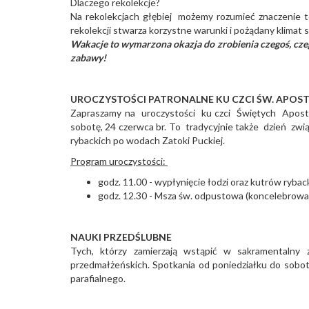
Dlaczego rekolekcje?
Na rekolekcjach głębiej możemy rozumieć znaczenie t
rekolekcji stwarza korzystne warunki i pożądany klimat 
Wakacje to wymarzona okazja do zrobienia czegoś, cze
zabawy!
UROCZYSTOŚCI PATRONALNE KU CZCI ŚW. APOS
Zapraszamy na uroczystości ku czci Świętych Aposto
sobotę, 24 czerwca br. To tradycyjnie także dzień zwi
rybackich po wodach Zatoki Puckiej.
Program uroczystości:
godz. 11.00 - wypłynięcie łodzi oraz kutrów ryba
godz. 12.30 - Msza św. odpustowa (koncelebrowa
NAUKI PRZEDŚLUBNE
Tych, którzy zamierzają wstąpić w sakramentalny
przedmałżeńskich. Spotkania od poniedziałku do sobot
parafialnego.