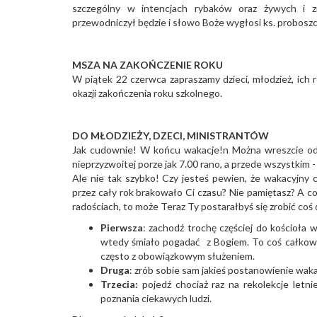
szczególny w intencjach rybaków oraz żywych i z
przewodniczył będzie i słowo Boże wygłosi ks. probosz
MSZA NA ZAKOŃCZENIE ROKU
W piątek 22 czerwca zapraszamy dzieci, młodzież, ich 
okazji zakończenia roku szkolnego.
DO MŁODZIEŻY, DZECI, MINISTRANTÓW
Jak cudownie! W końcu wakacje!n Można wreszcie odp
nieprzyzwoitej porze jak 7.00 rano, a przede wszystkim 
Ale nie tak szybko! Czy jesteś pewien, że wakacyjny c
przez cały rok brakowało Ci czasu? Nie pamiętasz? A c
radościach, to może Teraz Ty postarałbyś się zrobić coś d
Pierwsza
: zachodź trochę częściej do kościoła
wtedy śmiało pogadać z Bogiem. To coś całkowic
często z obowiązkowym służeniem.
Druga
: zrób sobie sam jakieś postanowienie wak
Trzecia:
pojedź chociaż raz na rekolekcje letn
poznania ciekawych ludzi.