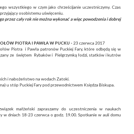
ego wszystkiego w czym jako chrześcijanie uczestniczymy. Czas
sprzyjający osobistemu uświęceniu.
go przez cały rok nie można wykonać a więc powodzenia i dobrej
TOŁÓW PIOTRA I PAWŁA W PUCKU -
23 czerwca 2017
łów Piotra i Pawła patronów Puckiej Fary, które odbędą się w
ązany ze świętem Rybaków i Pielgrzymką łodzi, statków i kutrów
ckich i nabożeństwo na wodach Zatoki.
na) u stóp Puckiej Fary pod przewodnictwem Księdza Biskupa.
 związek małżeński zapraszamy do uczestniczenia w naukach
y w dniach 18-23 czerwca o godz. 19.00. Spotkanie w auli domu