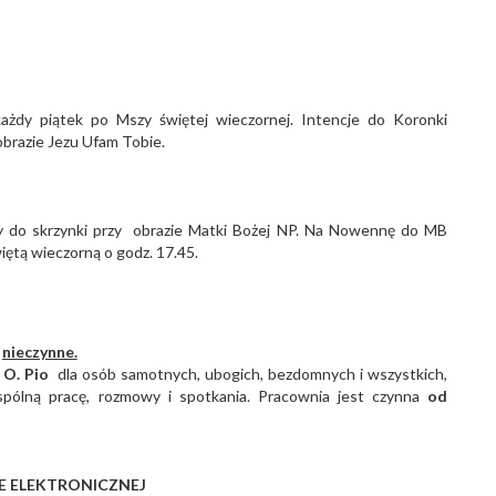
żdy piątek po Mszy świętej wieczornej. Intencje do Koronki
obrazie Jezu Ufam Tobie.
y do skrzynki przy obrazie Matki Bożej NP. Na Nowennę do MB
ętą wieczorną o godz. 17.45.
nieczynne.
 O. Pio
dla osób samotnych, ubogich, bezdomnych i wszystkich,
pólną pracę, rozmowy i spotkania. Pracownia jest czynna
od
E ELEKTRONICZNEJ