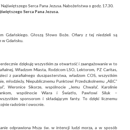
 Najświętszego Serca Pana Jezusa. Nabożeństwa o godz. 17.30.
świętszego Serca Pana Jezusa.
um Gdańskiego. Głoszą Słowo Boże. Ofiary z tej niedzieli są
um w Gdańsku.
 serdecznie dziękuję wszystkim za otwartość i zaangażowanie w to
afialnej, Władzom Miasta, Rodzicom LSO, Lektorom, PZ Caritas,
dzieci z parafialnego duszpasterstwa, władzom COS, wszystkim
 konie, młodzieży, Niepublicznemu Punktowi Przedszkolnemu „ABC”
ryi”, Weronice Sikorze, wspólnocie „Jemu Chwała”, Karolinie
biankom, wspólnocie Wiara i Światło, Pawłowi Siluk –
zystkim sponsorom i składającym fanty. To dzięki licznemu
jnie radośnie i owocnie.
anie odprawiona Msza św. w intencji ludzi morza, a w sposób