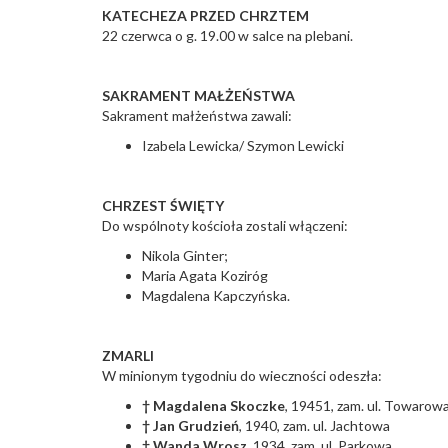
KATECHEZA PRZED CHRZTEM
22 czerwca o g. 19.00 w salce na plebani.
SAKRAMENT MAŁŻEŃSTWA
Sakrament małżeństwa zawali:
Izabela Lewicka/ Szymon Lewicki
CHRZEST ŚWIĘTY
Do wspólnoty kościoła zostali włączeni:
Nikola Ginter;
Maria Agata Koziróg
Magdalena Kapczyńska.
ZMARLI
W minionym tygodniu do wieczności odeszła:
† Magdalena Skoczke
, 19451, zam. ul. Towarowa
† Jan Grudzień
, 1940, zam. ul. Jachtowa
† Wanda Wrosz
, 1934, zam. ul. Parkowa.