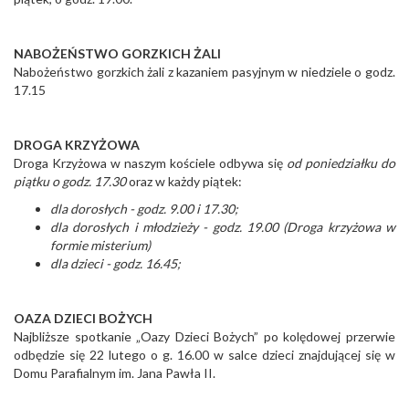
NABOŻEŃSTWO GORZKICH ŻALI
Nabożeństwo gorzkich żali z kazaniem pasyjnym w niedziele o godz.
17.15
DROGA KRZYŻOWA
Droga Krzyżowa w naszym kościele odbywa się
od poniedziałku do
piątku o godz. 17.30
oraz w każdy piątek:
dla dorosłych - godz. 9.00 i 17.30;
dla dorosłych i młodzieży - godz. 19.00
(Droga krzyżowa w
formie misterium)
dla dzieci - godz. 16.45;
OAZA DZIECI BOŻYCH
Najbliższe spotkanie „Oazy Dzieci Bożych” po kolędowej przerwie
odbędzie się 22 lutego o g. 16.00 w salce dzieci znajdującej się w
Domu Parafialnym im. Jana Pawła II.