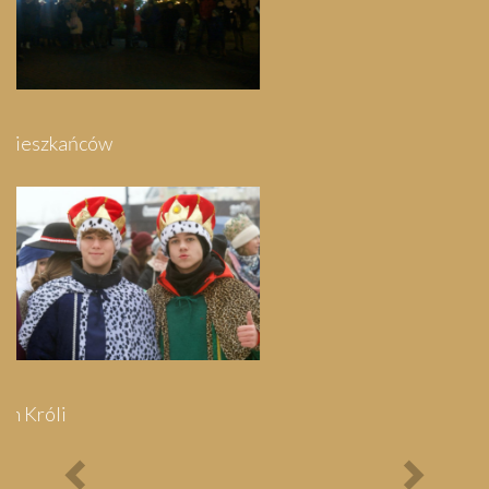
Festyn Parafialny
Bieg Papieski
XXII Pielgrzymi