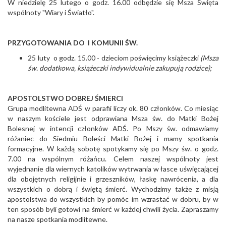
W niedzielę 25 lutego o godz. 16.00 odbędzie się Msza Święta
wspólnoty "Wiary i Światło".
PRZYGOTOWANIA DO I KOMUNII ŚW.
25 luty o godz. 15.00 - dzieciom poświęcimy książeczki
(Msza
św. dodatkowa, książeczki indywidualnie zakupują rodzice);
APOSTOLSTWO DOBREJ ŚMIERCI
Grupa modlitewna ADŚ w parafii liczy ok. 80 członków. Co miesiąc
w naszym kościele jest odprawiana Msza św. do Matki Bożej
Bolesnej w intencji członków ADŚ. Po Mszy św. odmawiamy
różaniec do Siedmiu Boleści Matki Bożej i mamy spotkania
formacyjne. W każdą sobotę spotykamy się po Mszy św. o godz.
7.00 na wspólnym różańcu. Celem naszej wspólnoty jest
wyjednanie dla wiernych katolików wytrwania w łasce uświęcającej
dla obojętnych religijnie i grzeszników, łaskę nawrócenia, a dla
wszystkich o dobrą i świętą śmierć. Wychodzimy także z misją
apostolstwa do wszystkich by pomóc im wzrastać w dobru, by w
ten sposób byli gotowi na śmierć w każdej chwili życia. Zapraszamy
na nasze spotkania modlitewne.