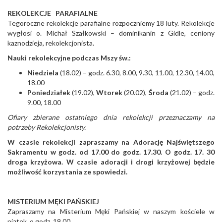
REKOLEKCJE PARAFIALNE
Tegoroczne rekolekcje parafialne rozpoczniemy 18 luty. Rekolekcje
wygłosi o. Michał Szałkowski – dominikanin z Gidle, ceniony
kaznodzieja, rekolekcjonista.
Nauki rekolekcyjne podczas Mszy św.:
Niedziela
(18.02) – godz. 6.30, 8.00, 9.30, 11.00, 12.30, 14.00,
18.00
Poniedziałek
(19.02),
Wtorek
(20.02),
Środa
(21.02) – godz.
9.00, 18.00
Ofiary zbierane ostatniego dnia rekolekcji przeznaczamy na
potrzeby Rekolekcjonisty.
W czasie rekolekcji zapraszamy na Adorację Najświętszego
Sakramentu w godz. od 17.00 do godz. 17.30. O godz. 17. 30
droga krzyżowa. W czasie adoracji i drogi krzyżowej będzie
możliwość korzystania ze spowiedzi.
MISTERIUM MĘKI PAŃSKIEJ
Zapraszamy na Misterium Męki Pańskiej w naszym kościele w
piątek, o godz. 19.00.