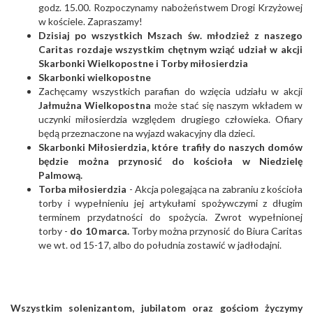
godz. 15.00. Rozpoczynamy nabożeństwem Drogi Krzyżowej
w kościele. Zapraszamy!
Dzisiaj po wszystkich Mszach św. młodzież z naszego
Caritas rozdaje wszystkim chętnym wziąć udział w akcji
Skarbonki Wielkopostne i Torby miłosierdzia
Skarbonki wielkopostne
Zachęcamy wszystkich parafian do wzięcia udziału w akcji
Jałmużna Wielkopostna
może stać się naszym wkładem w
uczynki miłosierdzia względem drugiego człowieka. Ofiary
będą przeznaczone na wyjazd wakacyjny dla dzieci.
Skarbonki Miłosierdzia, które trafiły do naszych domów
będzie można przynosić do kościoła w Niedzielę
Palmową.
Torba miłosierdzia
- Akcja polegająca na zabraniu z kościoła
torby i wypełnieniu jej artykułami spożywczymi z długim
terminem przydatności do spożycia. Zwrot wypełnionej
torby -
do 10 marca.
Torby można przynosić do Biura Caritas
we wt. od 15-17, albo do południa zostawić w jadłodajni.
Wszystkim solenizantom, jubilatom oraz gościom życzymy