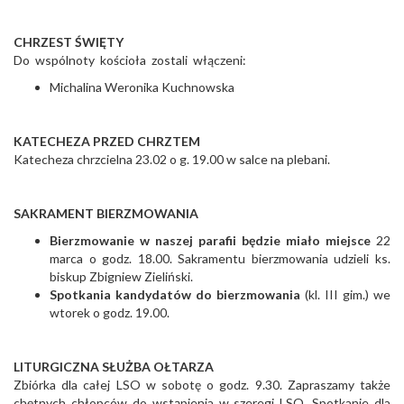
CHRZEST ŚWIĘTY
Do wspólnoty kościoła zostali włączeni:
Michalina Weronika Kuchnowska
KATECHEZA PRZED CHRZTEM
Katecheza chrzcielna 23.02 o g. 19.00 w salce na plebani.
SAKRAMENT BIERZMOWANIA
Bierzmowanie w naszej parafii będzie miało miejsce
22
marca o godz. 18.00. Sakramentu bierzmowania udzieli ks.
biskup Zbigniew Zieliński.
Spotkania kandydatów do bierzmowania
(kl. III gim.) we
wtorek o godz. 19.00.
LITURGICZNA SŁUŻBA OŁTARZA
Zbiórka dla całej LSO w sobotę o godz. 9.30. Zapraszamy także
chętnych chłopców do wstąpienia w szeregi LSO. Spotkanie dla