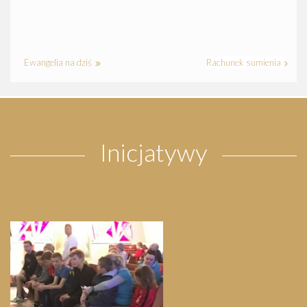
Ewangelia na dziś
Rachunek sumienia
Inicjatywy