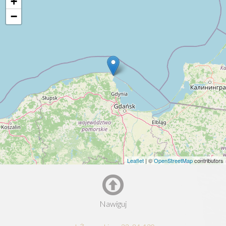
+
−
Leaflet
| ©
OpenStreetMap
contributors
Nawiguj