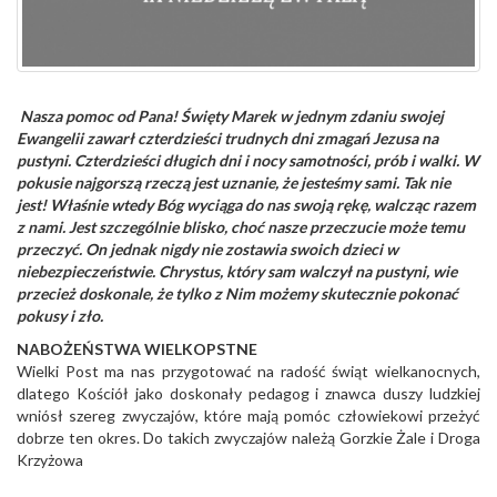
Nasza pomoc od Pana!
Święty Marek w jednym zdaniu swojej
Ewangelii zawarł czterdzieści trudnych dni zmagań Jezusa na
pustyni. Czterdzieści długich dni i nocy samotności, prób i walki. W
pokusie najgorszą rzeczą jest uznanie, że jesteśmy sami. Tak nie
jest! Właśnie wtedy Bóg wyciąga do nas swoją rękę, walcząc razem
z nami. Jest szczególnie blisko, choć nasze przeczucie może temu
przeczyć. On jednak nigdy nie zostawia swoich dzieci w
niebezpieczeństwie. Chrystus, który sam walczył na pustyni, wie
przecież doskonale, że tylko z Nim możemy skutecznie pokonać
pokusy i zło.
NABOŻEŃSTWA WIELKOPSTNE
Wielki Post ma nas przygotować na radość świąt wielkanocnych,
dlatego Kościół jako doskonały pedagog i znawca duszy ludzkiej
wniósł szereg zwyczajów, które mają pomóc człowiekowi przeżyć
dobrze ten okres. Do takich zwyczajów należą Gorzkie Żale i Droga
Krzyżowa