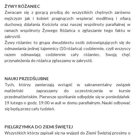
ŻYWY RÓŻANIEC
Zwracam się z gorącą prośbą do wszystkich chętnych zarówno
mężczyzn jak i kobiet pragnących wspierać modlitwą i ofiarą
duchową działania Kościoła oraz naszej wspólnoty parafialnej w
ramach wspólnoty Żywego Różańca o zgłaszanie tego faktu w
zakrystii.
Żywy różaniec to grupa dwudziestu osób zobowiązujących się do
odmawiania jednej tajemnicy (10 różańca) codziennie, czyli wszyscy
razem odmawiają codziennie cały różaniec. Swoją chęć
przynależenia do różańca zgłaszamy w zakrystii.
NAUKI PRZEDŚLUBNE
Tych, którzy zamierzają wstąpić w sakramentalny związek
małżeński zapraszamy do uczestniczenia w kursie
przedmałżeńskim. Pierwsze spotkanie odbędzie się w poniedziałek
19 lutego o godz. 19:00 w auli w domu parafialnym. Nauki odbywać
się będą przez cały tydzień.
PIELGRZYMKA DO ZIEMI ŚWIĘTEJ
Wszystkich którzy zapisali się na wyjazd do Ziemi Świętej prosimy o