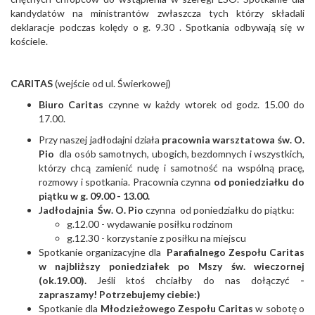
kandydatów na ministrantów zwłaszcza tych którzy składali
deklaracje podczas kolędy o g. 9.30 . Spotkania odbywają się w
kościele.
CARITAS
(wejście od ul. Świerkowej)
Biuro Caritas
czynne w każdy wtorek od godz. 15.00 do
17.00.
Przy naszej jadłodajni działa
pracownia warsztatowa
św. O.
Pio
dla osób samotnych, ubogich, bezdomnych i wszystkich,
którzy chcą zamienić nudę i samotność na wspólną pracę,
rozmowy i spotkania. Pracownia czynna
od poniedziałku do
piątku w g. 09.00 - 13.00.
Jadłodajnia Św. O. Pio
czynna od poniedziałku do piątku:
g.12.00 - wydawanie posiłku rodzinom
g.12.30 - korzystanie z posiłku na miejscu
Spotkanie organizacyjne dla
Parafialnego Zespołu Caritas
w najbliższy poniedziałek po Mszy św. wieczornej
(ok.19.00).
Jeśli ktoś chciałby do nas dołączyć
-
zapraszamy! Potrzebujemy ciebie:)
Spotkanie dla
Młodzieżowego Zespołu Caritas
w sobotę o