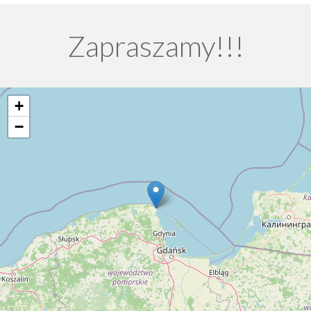
Zapraszamy!!!
+
−