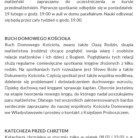
małżeński zapraszamy do uczestniczenia w kursie
przedmałżeńskim. Pierwsze spotkanie odbędzie się w poniedziałek
19 lutego o godz. 19:00 w auli w domu parafialnym. Nauki odbywać
się będą przez cały tydzień o godz. 19.00.
RUCH DOMOWEGO KOŚCIOŁA
Ruch Domowego Kościoła, zwany także Oazą Rodzin, skupia
małżeństwa (rodziny) chcące pogłębić swoja wiarę i osobiste
relacje małżonków i ich dzieci z Bogiem. Pogłębianiu tych relacji
służą regularne comiesięczne spotkania kręgów złożonych z kilku
rodzin. Na spotkaniach tych rozważane jest Słowo Boże a także
Dokumenty Kościoła. Częścią spotkań jest także wspólna modlitwa,
dzielenie się problemami i doświadczeniem duchowego wzrostu.
Opiekę duchową nad kręgami sprawuje kapłan. Obecnie jesteśmy
na etapie tworzenia nowego kręgu, do którego nadal poszukujemy
paru małżeństw. Dlatego też wszystkich zainteresowanych bardzo
serdecznie zapraszamy do naszej wspólnoty Kościoła Domowego
we Władysławowie i prosimy o kontakt z Księdzem Proboszczem.
KATECHEZA PRZED CHRZTEM
Katecheza chrzcielna w styczniu tylko w piątek 09.02 i 23.02 o g.