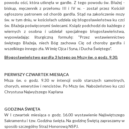
powodu ości, która utknęła w gardle. Z tego powodu św. Błażej -
biskup, męczennik z przełomu III i IV w. - został przez Kościół
ogłoszony patronem od chorób gardła. Stąd na zakończenie mszy
św. w tym dniu, w kościołach udziela się błogosławieństwa ku czci
św. Błażeja poświęconymi świecami. Ksiądz podchodzi do każdego z
wiernych z osobna i udzielał specjalnego błogosławieństwa,
wypowiadając liturgiczną formułę: "Przez wstawiennictwo
świętego Błażeja, niech Bóg zachowa Cię od choroby gardła i
wszelkiego innego zła. W imię Ojca i Syna, i Ducha Świętego".
Błogosławieństwo gardła 3 lutego po Mszy św. o godz. 9.30.
PIERWSZY CZWARTEK MIESIĄCA
Msza św. o godz. 9.30 w intencji osób starszych samotnych,
chorych, emerytów i rencistów. Po Mszy św. Nabożeństwo ku czci
Chrystusa Najwyższego Kapłana
GODZINA ŚWIĘTA
W I czwartek miesiąca o godz. 16.00 wystawienie Najświętszego
Sakramentu i tzw. Godzina święta. Na godzinę Świętą zapraszamy w
sposób szczególny Straż Honorową NSPJ.