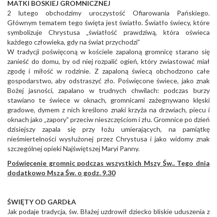
MATKI BOSKIEJ GROMNICZNEJ
2 lutego obchodzimy uroczystość Ofiarowania Pańskiego.
Głównym tematem tego święta jest światło. Światło świecy, które
symbolizuje Chrystusa „światłość prawdziwą, która oświeca
każdego człowieka, gdy na świat przychodzi”
W tradycji poświęconą w kościele zapaloną gromnicę starano się
zanieść do domu, by od niej rozpalić ogień, który zwiastować miał
zgodę i miłość w rodzinie. Z zapaloną świecą obchodzono całe
gospodarstwo, aby odstraszyć zło. Poświęcone świece, jako znak
Bożej jasności, zapalano w trudnych chwilach: podczas burzy
stawiano te świece w oknach, gromnicami zażegnywano klęski
gradowe, dymem z nich kreślono znaki krzyża na drzwiach, piecu i
oknach jako „zapory” przeciw nieszczęściom i złu. Gromnice po dzień
dzisiejszy zapala się przy łożu umierających, na pamiątkę
nieśmiertelności wysłużonej przez Chrystusa i jako widomy znak
szczególnej opieki Najświętszej Maryi Panny.
Poświęcenie gromnic podczas wszystkich Mszy Św.. Tego dnia
dodatkowo Msza Św. o godz. 9.30
ŚWIĘTY OD GARDŁA
Jak podaje tradycja, św. Błażej uzdrowił dziecko bliskie uduszenia z