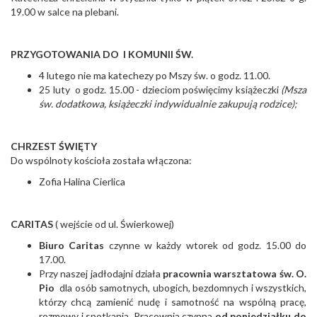
19.00 w salce na plebani.
PRZYGOTOWANIA DO I KOMUNII ŚW.
4 lutego nie ma katechezy po Mszy św. o godz. 11.00.
25 luty o godz. 15.00 - dzieciom poświęcimy książeczki
(Msza
św. dodatkowa, książeczki indywidualnie zakupują rodzice);
CHRZEST ŚWIĘTY
Do wspólnoty kościoła została włączona:
Zofia Halina Cierlica
CARITAS
( wejście od ul. Świerkowej)
Biuro Caritas
czynne w każdy wtorek od godz. 15.00 do
17.00.
Przy naszej jadłodajni działa
pracownia warsztatowa
św. O.
Pio
dla osób samotnych, ubogich, bezdomnych i wszystkich,
którzy chcą zamienić nudę i samotność na wspólną pracę,
rozmowy i spotkania. Pracownia czynna
od poniedziałku do