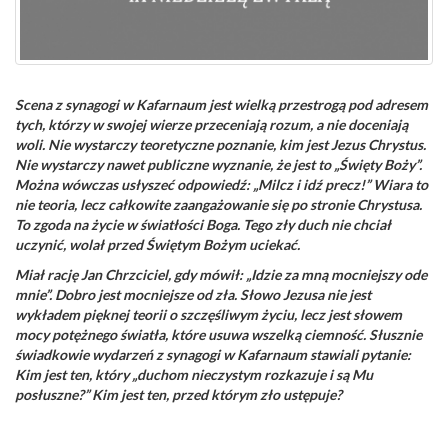
Scena z synagogi w Kafarnaum jest wielką przestrogą pod adresem
tych, którzy w swojej wierze przeceniają rozum, a nie doceniają
woli. Nie wystarczy teoretyczne poznanie, kim jest Jezus Chrystus.
Nie wystarczy nawet publiczne wyznanie, że jest to „Święty Boży”.
Można wówczas usłyszeć odpowiedź: „Milcz i idź precz!” Wiara to
nie teoria, lecz całkowite zaangażowanie się po stronie Chrystusa.
To zgoda na życie w światłości Boga. Tego zły duch nie chciał
uczynić, wolał przed Świętym Bożym uciekać.
Miał rację Jan Chrzciciel, gdy mówił: „Idzie za mną mocniejszy ode
mnie”. Dobro jest mocniejsze od zła. Słowo Jezusa nie jest
wykładem pięknej teorii o szczęśliwym życiu, lecz jest słowem
mocy potężnego światła, które usuwa wszelką ciemność. Słusznie
świadkowie wydarzeń z synagogi w Kafarnaum stawiali pytanie:
Kim jest ten, który „duchom nieczystym rozkazuje i są Mu
posłuszne?” Kim jest ten, przed którym zło ustępuje?