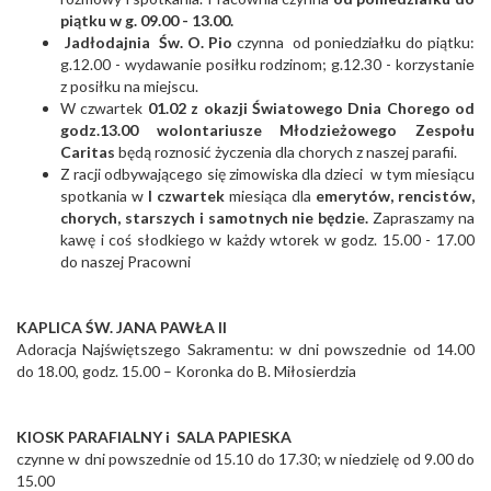
piątku w g. 09.00 - 13.00.
Jadłodajnia Św. O. Pio
czynna od poniedziałku do piątku:
g.12.00 - wydawanie posiłku rodzinom; g.12.30 - korzystanie
z posiłku na miejscu.
W czwartek
01.02 z okazji Światowego Dnia Chorego od
godz.13.00 wolontariusze Młodzieżowego Zespołu
Caritas
będą roznosić życzenia dla chorych z naszej parafii.
Z racji odbywającego się zimowiska dla dzieci w tym miesiącu
spotkania w
I czwartek
miesiąca dla
emerytów, rencistów,
chorych, starszych i samotnych nie będzie.
Zapraszamy na
kawę i coś słodkiego w każdy wtorek w godz. 15.00 - 17.00
do naszej Pracowni
KAPLICA ŚW. JANA PAWŁA II
Adoracja Najświętszego Sakramentu: w dni powszednie od 14.00
do 18.00, godz. 15.00 – Koronka do B. Miłosierdzia
KIOSK PARAFIALNY i SALA PAPIESKA
czynne w dni powszednie od 15.10 do 17.30; w niedzielę od 9.00 do
15.00