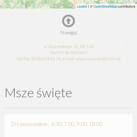
Leaflet
| ©
OpenStreetMap
contributors
Nawiguj
al. Żeromskiego 32, 84-120
WŁADYSŁAWOWO
tel./fax: (058) 674 02 74, e-mail: wladyslawowo@tchr.org
Msze święte
Dni powszednie: 6:30, 7:00, 9:00; 18:00