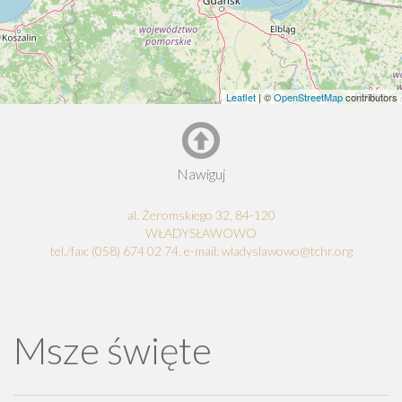
Leaflet
| ©
OpenStreetMap
contributors
Nawiguj
al. Żeromskiego 32, 84-120
WŁADYSŁAWOWO
tel./fax: (058) 674 02 74, e-mail: wladyslawowo@tchr.org
Msze święte