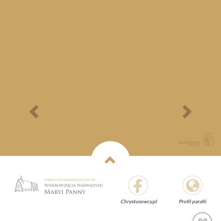
Bieg Papieski
XXII Pielgrzymi
Półmaraton - 1/3
Maraton Nordic Walking
- Rajd Rowerowy o
Memoriał Jana Pawła II
Previous
Next