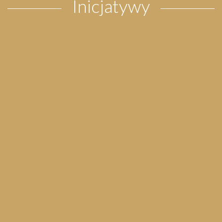
Inicjatywy
Pielgrzymka do Wejherowa