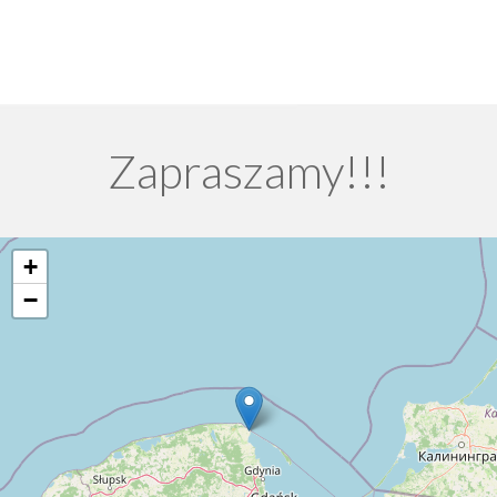
Zapraszamy!!!
+
−