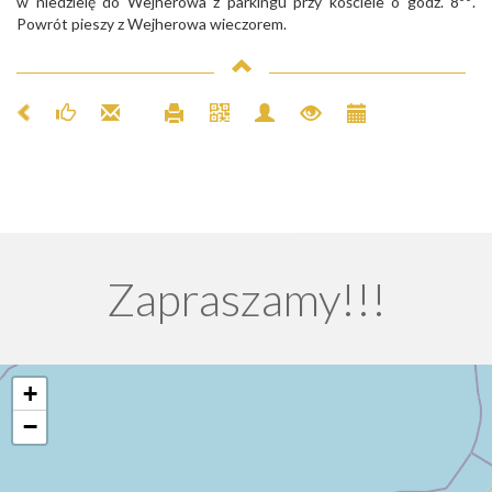
w niedzielę do Wejherowa z parkingu przy kościele o godz. 8
.
Powrót pieszy z Wejherowa wieczorem.
Zapraszamy!!!
+
−