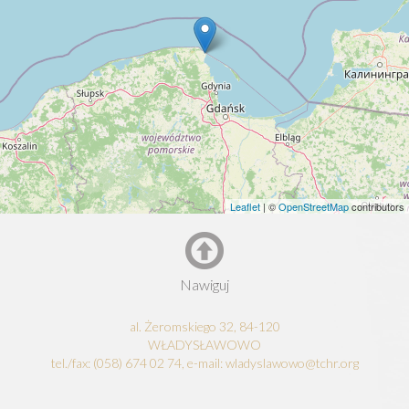
Leaflet
| ©
OpenStreetMap
contributors
Nawiguj
al. Żeromskiego 32, 84-120
WŁADYSŁAWOWO
tel./fax: (058) 674 02 74, e-mail: wladyslawowo@tchr.org