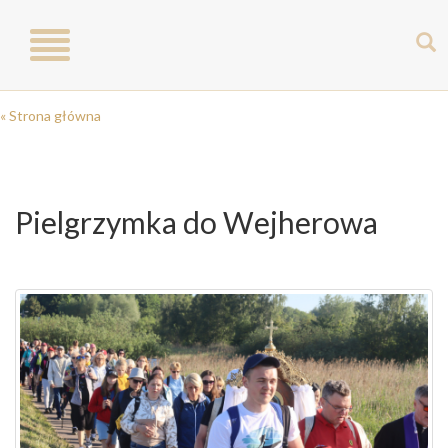
Toggle
navigation
« Strona główna
Pielgrzymka do Wejherowa