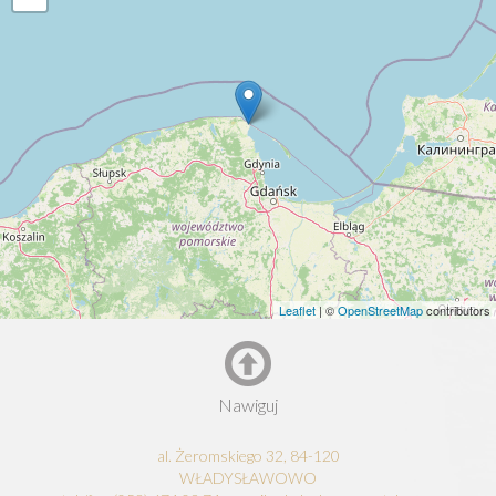
Leaflet
| ©
OpenStreetMap
contributors
Nawiguj
al. Żeromskiego 32, 84-120
WŁADYSŁAWOWO