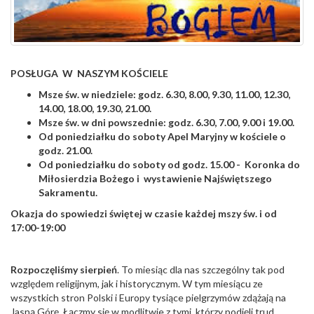
POSŁUGA W NASZYM KOŚCIELE
Msze św. w niedziele: godz. 6.30, 8.00, 9.30, 11.00, 12.30,
14.00, 18.00, 19.30, 21.00.
Msze św. w dni powszednie: godz. 6.30, 7.00, 9.00 i 19.00.
Od poniedziałku do soboty Apel Maryjny w kościele o
godz. 21.00.
Od poniedziałku do soboty od godz. 15.00 - Koronka do
Miłosierdzia Bożego i wystawienie Najświętszego
Sakramentu.
Okazja do spowiedzi świętej w czasie każdej mszy św. i od
17:00-19:00
Rozpoczęliśmy sierpień
. To miesiąc dla nas szczególny tak pod
względem religijnym, jak i historycznym. W tym miesiącu ze
wszystkich stron Polski i Europy tysiące pielgrzymów zdążają na
Jasną Górę. Łączmy się w modlitwie z tymi, którzy podjęli trud