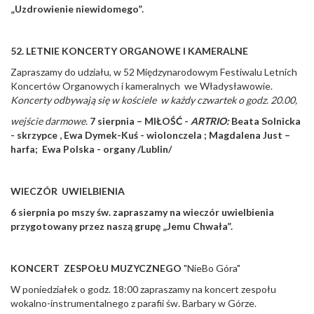
„Uzdrowienie niewidomego”.
52. LETNIE KONCERTY ORGANOWE I KAMERALNE
Zapraszamy do udziału, w 52 Międzynarodowym Festiwalu Letnich
Koncertów Organowych i kameralnych we Władysławowie.
Koncerty odbywają się w kościele w każdy czwartek o godz. 20.00,
wejście darmowe.
7 sierpnia – MIŁOŚĆ -
ARTRIO:
Beata Solnicka
- skrzypce , Ewa Dymek-Kuś - wiolonczela ; Magdalena Just –
harfa; Ewa Polska - organy /Lublin/
WIECZÓR UWIELBIENIA
6 sierpnia po mszy św. zapraszamy na wieczór uwielbienia
przygotowany przez naszą grupę „Jemu Chwała”.
KONCERT ZESPOŁU MUZYCZNEGO
"NieBo Góra"
W poniedziałek o godz. 18:00 zapraszamy na koncert zespołu
wokalno-instrumentalnego z parafii św. Barbary w Górze.