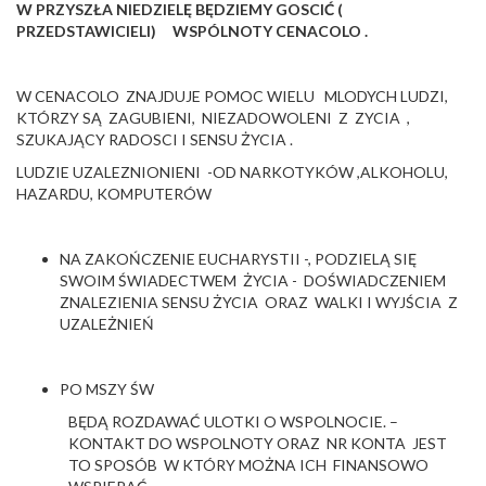
W PRZYSZŁA NIEDZIELĘ BĘDZIEMY GOSCIĆ (
PRZEDSTAWICIELI)
WSPÓLNOTY CENACOLO
.
W CENACOLO ZNAJDUJE POMOC WIELU MLODYCH LUDZI,
KTÓRZY SĄ ZAGUBIENI, NIEZADOWOLENI Z ZYCIA ,
SZUKAJĄCY RADOSCI I SENSU ŻYCIA .
LUDZIE UZALEZNIONIENI -OD NARKOTYKÓW ,ALKOHOLU,
HAZARDU, KOMPUTERÓW
NA ZAKOŃCZENIE EUCHARYSTII -, PODZIELĄ SIĘ
SWOIM ŚWIADECTWEM ŻYCIA - DOŚWIADCZENIEM
ZNALEZIENIA SENSU ŻYCIA ORAZ WALKI I WYJŚCIA Z
UZALEŻNIEŃ
PO MSZY ŚW
BĘDĄ ROZDAWAĆ ULOTKI O WSPOLNOCIE. –
KONTAKT DO WSPOLNOTY ORAZ NR KONTA JEST
TO SPOSÓB W KTÓRY MOŻNA ICH FINANSOWO