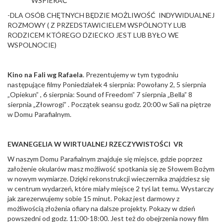
WSPIERAĆ
-DLA OSÓB CHĘTNYCH BĘDZIE MOŻLIWOŚĆ INDYWIDUALNEJ
ROZMOWY ( Z PRZEDSTAWICIELEM WSPÓLNOTY LUB
RODZICEM KTÓREGO DZIECKO JEST LUB BYŁO WE
WSPOLNOCIE)
Kino na Fali wg Rafaela
. Prezentujemy w tym tygodniu
następujące filmy Poniedziałek 4 sierpnia: Powołany 2, 5 sierpnia
„Opiekun” , 6 sierpnia: Sound of Freedom” 7 sierpnia „Bella” 8
sierpnia „Złowrogi” . Początek seansu godz. 20:00 w Sali na piętrze
w Domu Parafialnym.
EWANEGELIA W WIRTUALNEJ RZECZYWISTOŚCI VR
W naszym Domu Parafialnym znajduje się miejsce, gdzie poprzez
założenie okularów masz możliwość spotkania się ze Słowem Bożym
w nowym wymiarze. Dzięki rekonstrukcji wieczernika znajdziesz się
w centrum wydarzeń, które miały miejsce 2 tyś lat temu. Wystarczy
jak zarezerwujemy sobie 15 minut. Pokaz jest darmowy z
możliwością złożenia ofiary na dalsze projekty. Pokazy w dzień
powszedni od godz. 11:00-18:00. Jest też do obejrzenia nowy film