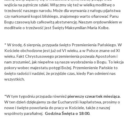
wyjścia na pątnicze szlaki. Włączmy się też w wielką modlitwę o
trzeźwość naszego narodu. Może dla wyrwania z nałogu pijaństwa
czy narkomanii kogoś bliskiego, znajomego warto ofiarować Panu
Bogu czasową lub całkowitą abstynencję. Naszym orędownikiem w
modlitwie o trzeźwość jest Święty Maksymilian Maria Kolbe.
* W środę, 6 sierpnia, przypada święto Przemienienia Pańskiego. W
Kościele obchodzone jest już od VI wieku, a w Polsce znane od XI
wieku. Fakt Chrystusowego przemienienia pozwala Apostołom i
nam zrozumieć, jak niepełne są nasze wyobrażenia o Bogu. To lekcja
pokory wobec majestatu potęgi Bożej. Przemienienie Pańskie to
święto radości i nadziei, że przyjdzie czas, kiedy Pan odmieni nas
wszystkich.
*W tym tygodniu przypada również
pierwszy czwartek miesiąca
.
W ten dzień dziękujemy za dar Eucharystii i kapłaństwa, prosimy o
nowe i święte powołania do pracy w Kościele, także z naszej
wspólnoty parafialnej.
Godzina Święta o 18:00.