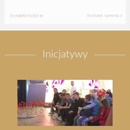
Ewangelia na dziś
Rachunek sumienia
Inicjatywy