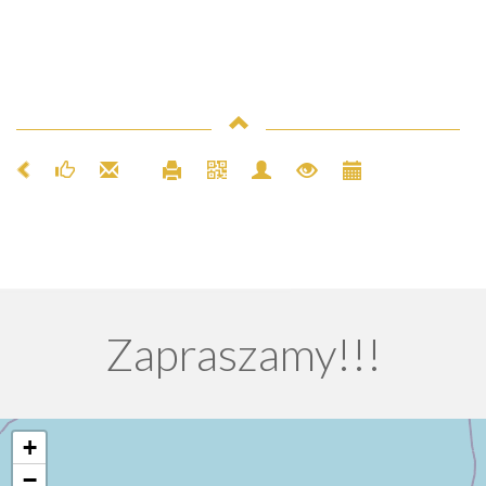
Zapraszamy!!!
+
−