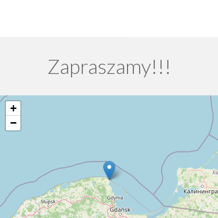
Zapraszamy!!!
+
−