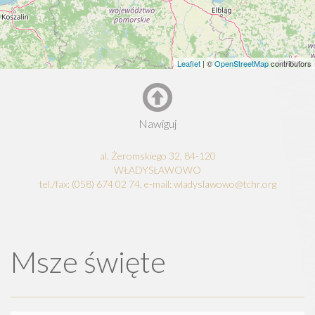
Leaflet
| ©
OpenStreetMap
contributors
Nawiguj
al. Żeromskiego 32, 84-120
WŁADYSŁAWOWO
tel./fax: (058) 674 02 74, e-mail: wladyslawowo@tchr.org
Msze święte