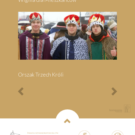
Bieg Papieski
XXII Pielgrzymi
Półmaraton - 1/3
Maraton Nordic Walking
- Rajd Rowerowy o
Memoriał Jana Pawła II