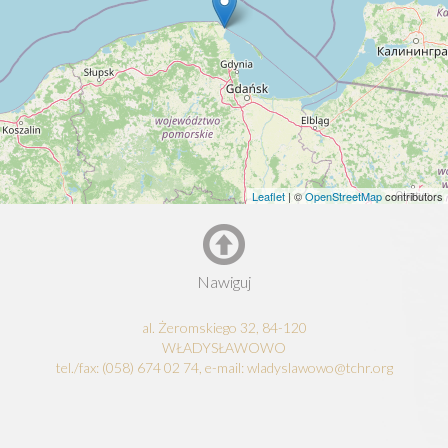
Leaflet
| ©
OpenStreetMap
contributors
Nawiguj
al. Żeromskiego 32, 84-120
WŁADYSŁAWOWO
tel./fax: (058) 674 02 74, e-mail: wladyslawowo@tchr.org