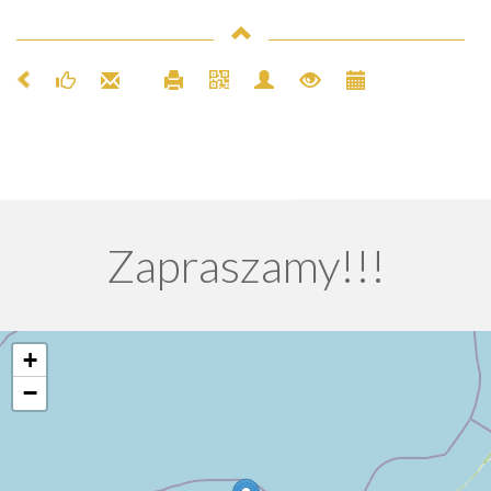
Zapraszamy!!!
+
−