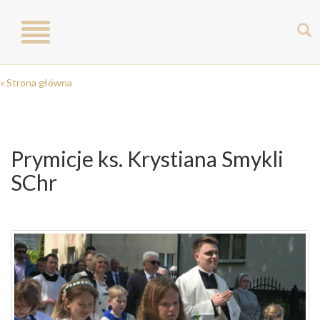
Toggle
navigation
« Strona główna
Prymicje ks. Krystiana Smykli
SChr