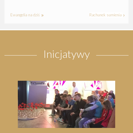
Ewangelia na dziś
Rachunek sumienia
Inicjatywy