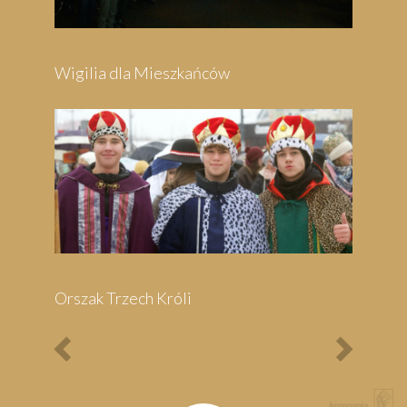
Festyn Parafialny
Bieg Papieski
XXII Pielgrzymi
Półmaraton - 1/3