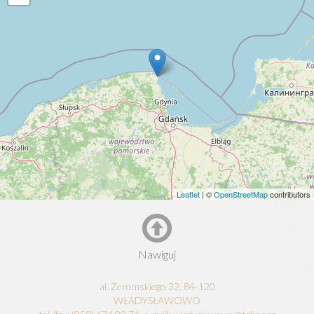
Leaflet
| ©
OpenStreetMap
contributors
Nawiguj
al. Żeromskiego 32, 84-120
WŁADYSŁAWOWO