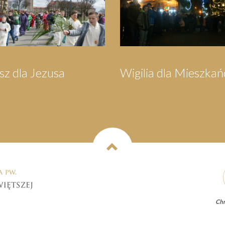
szkańców
Orszak Trzech Króli
Piel
Wej
Chr