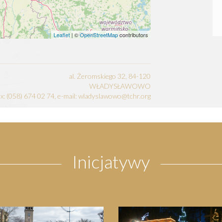
Leaflet
| ©
OpenStreetMap
contributors
al. Żeromskiego 32, 84-120
WŁADYSŁAWOWO
fax: (058) 674 02 74, e-mail: wladyslawowo@tchr.org
Inicjatywy