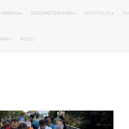
PARAFIA
DUSZPASTERSTWA
INSTYTUCJE
IN
RAFII
RODO