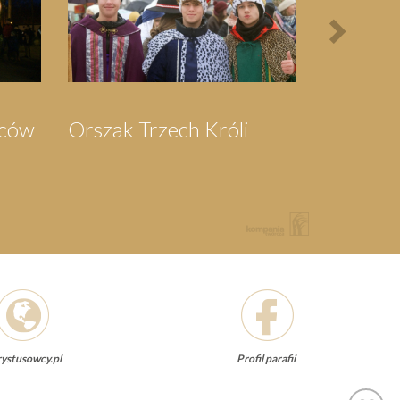
grzymka do
Pielgrzymka do
herowa
Swarzewa
ystusowcy.pl
Profil parafii