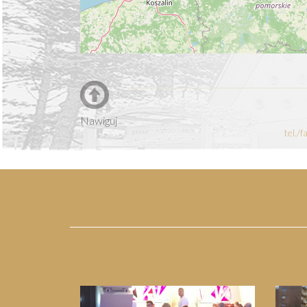
Nawiguj
tel./
Previous