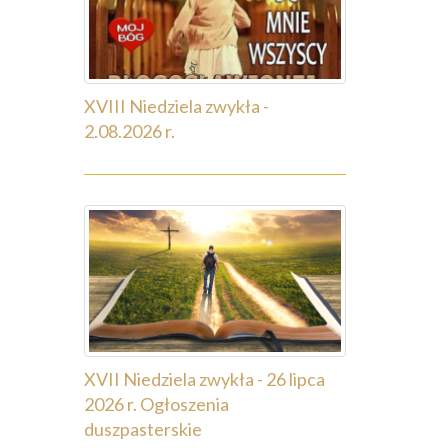
XVIII Niedziela zwykła -
2.08.2026 r.
XVII Niedziela zwykła - 26 lipca
2026 r. Ogłoszenia
duszpasterskie