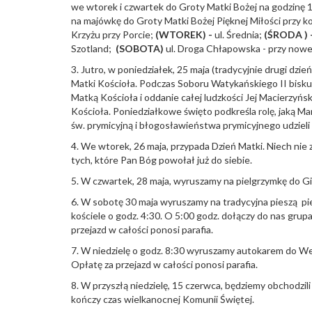
we wtorek i czwartek do Groty Matki Bożej na godzinę 
na majówkę do Groty Matki Bożej Pięknej Miłości przy k
Krzyżu przy Porcie;
(WTOREK) -
ul. Średnia;
(ŚRODA ) 
Szotland;
(SOBOTA)
ul. Droga Chłapowska - przy nowe
3. Jutro, w poniedziałek, 25 maja (tradycyjnie drugi dzi
Matki Kościoła. Podczas Soboru Watykańskiego II biskup
Matką Kościoła i oddanie całej ludzkości Jej Macierzyń
Kościoła. Poniedziałkowe święto podkreśla rolę, jaką Ma
św. prymicyjną i błogosławieństwa prymicyjnego udziel
4. We wtorek, 26 maja, przypada Dzień Matki. Niech nie 
tych, które Pan Bóg powołał już do siebie.
5. W czwartek, 28 maja, wyruszamy na pielgrzymkę do G
6. W sobotę 30 maja wyruszamy na tradycyjna pieszą pi
kościele o godz. 4:30. O 5:00 godz. dołączy do nas gru
przejazd w całości ponosi parafia.
7. W niedzielę o godz. 8:30 wyruszamy autokarem do We
Opłatę za przejazd w całości ponosi parafia.
8. W przyszłą niedzielę, 15 czerwca, będziemy obchodzili
kończy czas wielkanocnej Komunii Świętej.