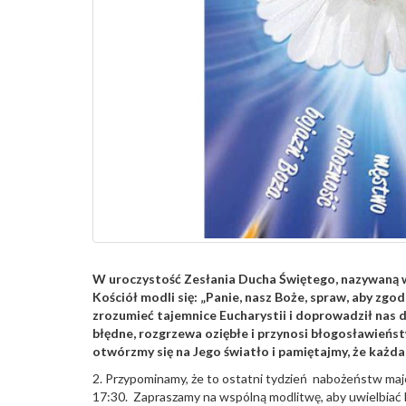
W uroczystość Zesłania Ducha Świętego, nazywaną w 
Kościół modli się: „Panie, nasz Boże, spraw, aby zgo
zrozumieć tajemnice Eucharystii i doprowadził nas do
błędne, rozgrzewa oziębłe i przynosi błogosławieńst
otwórzmy się na Jego światło i pamiętajmy, że każda 
2. Przypominamy, że to ostatni tydzień nabożeństw maj
17:30. Zapraszamy na wspólną modlitwę, aby uwielbiać M