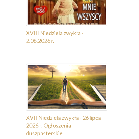
XVIII Niedziela zwykła -
2.08.2026 r.
XVII Niedziela zwykła - 26 lipca
2026 r. Ogłoszenia
duszpasterskie