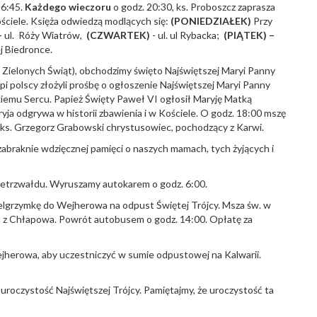
16:45.
Każdego wieczoru
o godz. 20:30, ks. Proboszcz zaprasza
ościele. Księża odwiedzą modlących się:
(PONIEDZIAŁEK)
Przy
-
ul. Róży Wiatrów,
(CZWARTEK)
- ul. ul Rybacka;
(PIĄTEK) –
j Biedronce.
eń Zielonych Świąt), obchodzimy święto Najświętszej Maryi Panny
i polscy złożyli prośbę o ogłoszenie Najświętszej Maryi Panny
skiemu Sercu. Papież Święty Paweł VI ogłosił Maryję Matką
ryja odgrywa w historii zbawienia i w Kościele. O godz. 18:00 mszę
i ks. Grzegorz Grabowski chrystusowiec, pochodzący z Karwi.
zabraknie wdzięcznej pamięci o naszych mamach, tych żyjących i
ietrzwałdu. Wyruszamy autokarem o godz. 6:00.
elgrzymkę do Wejherowa na odpust Świętej Trójcy. Msza św. w
pa z Chłapowa. Powrót autobusem o godz. 14:00. Opłatę za
jherowa, aby uczestniczyć w sumie odpustowej na Kalwarii.
 uroczystość Najświętszej Trójcy. Pamiętajmy, że uroczystość ta