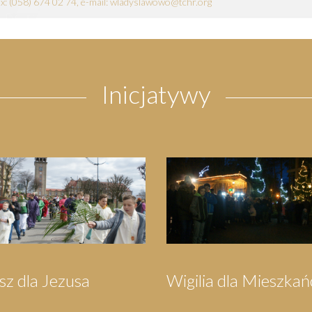
fax: (058) 674 02 74, e-mail: wladyslawowo@tchr.org
Inicjatywy
szkańców
Orszak Trzech Króli
Piel
Wej