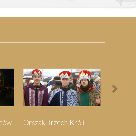
Next
grzymka do
Pielgrzymka do
herowa
Swarzewa