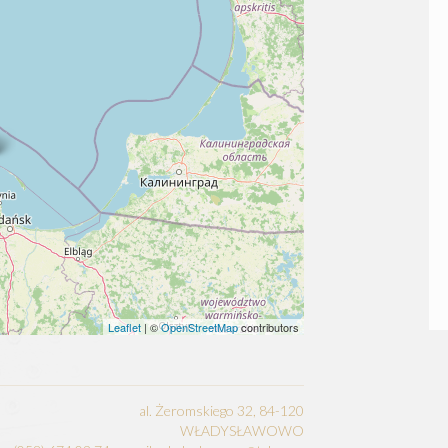
Leaflet
| ©
OpenStreetMap
contributors
al. Żeromskiego 32, 84-120
WŁADYSŁAWOWO