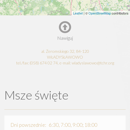
Leaflet
| ©
OpenStreetMap
contributors
Nawiguj
al. Żeromskiego 32, 84-120
WŁADYSŁAWOWO
tel./fax: (058) 674 02 74, e-mail: wladyslawowo@tchr.org
Msze święte
Dni powszednie: 6:30, 7:00, 9:00; 18:00