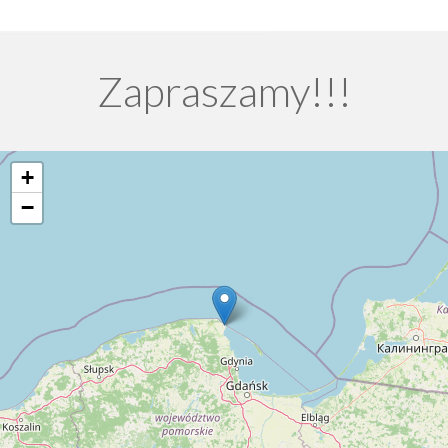
Zapraszamy!!!
+
−