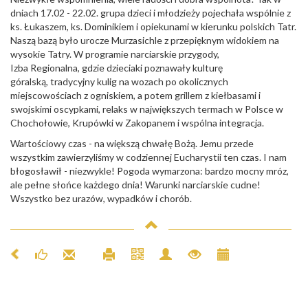
dniach 17.02 - 22.02. grupa dzieci i młodzieży pojechała wspólnie z
ks. Łukaszem, ks. Dominikiem i opiekunami w kierunku polskich Tatr.
Naszą bazą było urocze Murzasichle z przepięknym widokiem na
wysokie Tatry. W programie narciarskie przygody,
Izba Regionalna, gdzie dzieciaki poznawały kulturę
góralską, tradycyjny kulig na wozach po okolicznych
miejscowościach z ogniskiem, a potem grillem z kiełbasami i
swojskimi oscypkami, relaks w największych termach w Polsce w
Chochołowie, Krupówki w Zakopanem i wspólna integracja.
Wartościowy czas - na większą chwałę Bożą. Jemu przede
wszystkim zawierzyliśmy w codziennej Eucharystii ten czas. I nam
błogosławił - niezwykle! Pogoda wymarzona: bardzo mocny mróz,
ale pełne słońce każdego dnia! Warunki narciarskie cudne!
Wszystko bez urazów, wypadków i chorób.