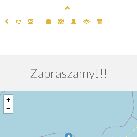
Zapraszamy!!!
+
−