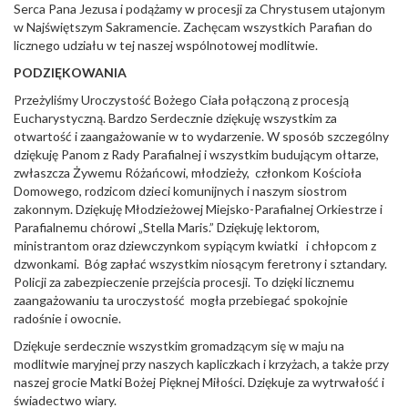
Serca Pana Jezusa i podążamy w procesji za Chrystusem utajonym
w Najświętszym Sakramencie. Zachęcam wszystkich Parafian do
licznego udziału w tej naszej wspólnotowej modlitwie.
PODZIĘKOWANIA
Przeżyliśmy Uroczystość Bożego Ciała połączoną z procesją
Eucharystyczną. Bardzo Serdecznie dziękuję wszystkim za
otwartość i zaangażowanie w to wydarzenie. W sposób szczególny
dziękuję Panom z Rady Parafialnej i wszystkim budującym ołtarze,
zwłaszcza Żywemu Różańcowi, młodzieży, członkom Kościoła
Domowego, rodzicom dzieci komunijnych i naszym siostrom
zakonnym. Dziękuję Młodzieżowej Miejsko-Parafialnej Orkiestrze i
Parafialnemu chórowi „Stella Maris.” Dziękuję lektorom,
ministrantom oraz dziewczynkom sypiącym kwiatki i chłopcom z
dzwonkami. Bóg zapłać wszystkim niosącym feretrony i sztandary.
Policji za zabezpieczenie przejścia procesji. To dzięki licznemu
zaangażowaniu ta uroczystość mogła przebiegać spokojnie
radośnie i owocnie.
Dziękuje serdecznie wszystkim gromadzącym się w maju na
modlitwie maryjnej przy naszych kapliczkach i krzyżach, a także przy
naszej grocie Matki Bożej Pięknej Miłości. Dziękuje za wytrwałość i
świadectwo wiary.