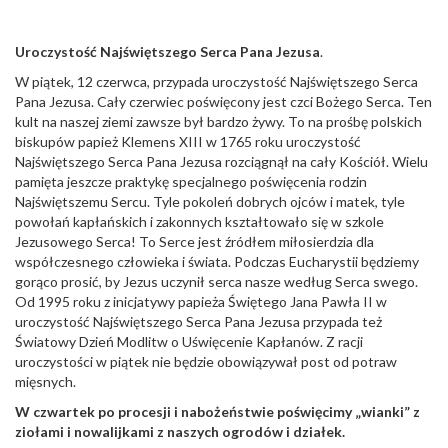
Uroczystość Najświętszego Serca Pana Jezusa
.
W piątek, 12 czerwca, przypada uroczystość Najświętszego Serca
Pana Jezusa. Cały czerwiec poświęcony jest czci Bożego Serca. Ten
kult na naszej ziemi zawsze był bardzo żywy. To na prośbę polskich
biskupów papież Klemens XIII w 1765 roku uroczystość
Najświętszego Serca Pana Jezusa rozciągnął na cały Kościół. Wielu
pamięta jeszcze praktykę specjalnego poświęcenia rodzin
Najświętszemu Sercu. Tyle pokoleń dobrych ojców i matek, tyle
powołań kapłańskich i zakonnych kształtowało się w szkole
Jezusowego Serca! To Serce jest źródłem miłosierdzia dla
współczesnego człowieka i świata. Podczas Eucharystii będziemy
gorąco prosić, by Jezus uczynił serca nasze według Serca swego.
Od 1995 roku z inicjatywy papieża Świętego Jana Pawła II w
uroczystość Najświętszego Serca Pana Jezusa przypada też
Światowy Dzień Modlitw o Uświęcenie Kapłanów. Z racji
uroczystości w piątek nie będzie obowiązywał post od potraw
mięsnych.
W czwartek po procesji i nabożeństwie poświęcimy „wianki” z
ziołami i nowalijkami z naszych ogrodów i działek.