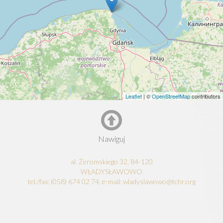
Leaflet
| ©
OpenStreetMap
contributors
Nawiguj
al. Żeromskiego 32, 84-120
WŁADYSŁAWOWO
tel./fax: (058) 674 02 74, e-mail: wladyslawowo@tchr.org