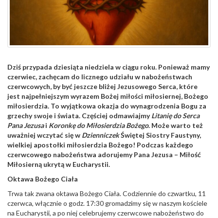
Dziś przypada dziesiąta niedziela w ciągu roku. Ponieważ mamy
czerwiec, zachęcam do licznego udziału w nabożeństwach
czerwcowych, by być jeszcze bliżej Jezusowego Serca, które
jest najpełniejszym wyrazem Bożej miłości miłosiernej, Bożego
miłosierdzia. To wyjątkowa okazja do wynagrodzenia Bogu za
grzechy swoje i świata. Częściej odmawiajmy
Litanię do Serca
Pana Jezusa
i
Koronkę do Miłosierdzia Bożego
. Może warto też
uważniej wczytać się w
Dzienniczek
Świętej Siostry Faustyny,
wielkiej apostołki miłosierdzia Bożego! Podczas każdego
czerwcowego nabożeństwa adorujemy Pana Jezusa – Miłość
Miłosierną ukrytą w Eucharystii.
Oktawa Bożego Ciała
Trwa tak zwana oktawa Bożego Ciała. Codziennie do czwartku, 11
czerwca, włącznie o godz. 17:30 gromadzimy się w naszym kościele
na Eucharystii, a po niej celebrujemy czerwcowe nabożeństwo do