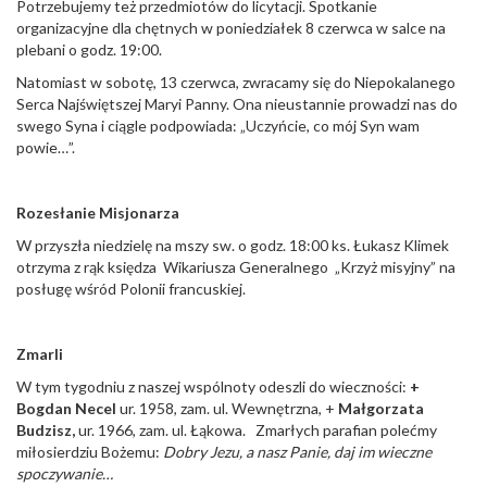
Potrzebujemy też przedmiotów do licytacji. Spotkanie
organizacyjne dla chętnych w poniedziałek 8 czerwca w salce na
plebani o godz. 19:00.
Natomiast w sobotę, 13 czerwca, zwracamy się do Niepokalanego
Serca Najświętszej Maryi Panny. Ona nieustannie prowadzi nas do
swego Syna i ciągle podpowiada: „Uczyńcie, co mój Syn wam
powie…”.
Rozesłanie Misjonarza
W przyszła niedzielę na mszy sw. o godz. 18:00 ks. Łukasz Klimek
otrzyma z rąk księdza Wikariusza Generalnego „Krzyż misyjny” na
posługę wśród Polonii francuskiej.
Zmarli
W tym tygodniu z naszej wspólnoty odeszli do wieczności:
+
Bogdan Necel
ur. 1958, zam. ul. Wewnętrzna, +
Małgorzata
Budzisz,
ur. 1966, zam. ul. Łąkowa. Zmarłych parafian polećmy
miłosierdziu Bożemu:
Dobry Jezu, a nasz Panie, daj im wieczne
spoczywanie…