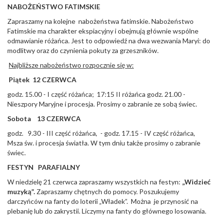
NABOŻEŃSTWO FATIMSKIE
Zapraszamy na kolejne nabożeństwa fatimskie. Nabożeństwo
Fatimskie ma charakter ekspiacyjny i obejmują głównie wspólne
odmawianie różańca. Jest to odpowiedź na dwa wezwania Maryi: do
modlitwy oraz do czynienia pokuty za grzeszników.
Najbliższe nabożeństwo rozpocznie się w:
Piątek 12 CZERWCA
godz. 15.00 - I część różańca; 17:15 II różańca godz. 21.00 -
Nieszpory Maryjne i procesja. Prosimy o zabranie ze sobą świec.
Sobota 13 CZERWCA
godz. 9.30 - III część różańca, - godz. 17.15 - IV część różańca,
Msza św. i procesja światła. W tym dniu także prosimy o zabranie
świec.
FESTYN PARAFIALNY
W niedzielę 21 czerwca zapraszamy wszystkich na festyn:
„Widzieć
muzyką”.
Zapraszamy chętnych do pomocy. Poszukujemy
darczyńców na fanty do loterii „Władek”. Można je przynosić na
plebanię lub do zakrystii. Liczymy na fanty do głównego losowania.