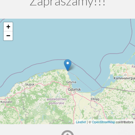
Zapraszamy!!!
+
−
Leaflet
| ©
OpenStreetMap
contributors