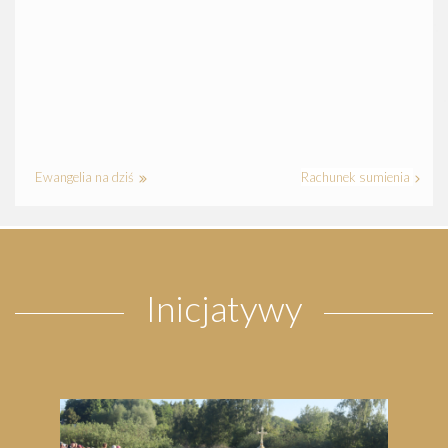
Ewangelia na dziś
Rachunek sumienia
Inicjatywy