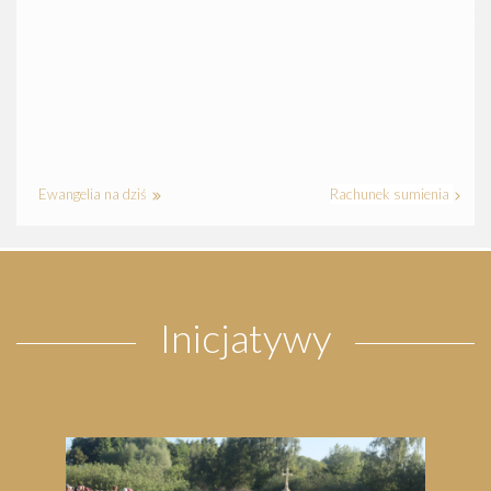
Ewangelia na dziś
Rachunek sumienia
Inicjatywy