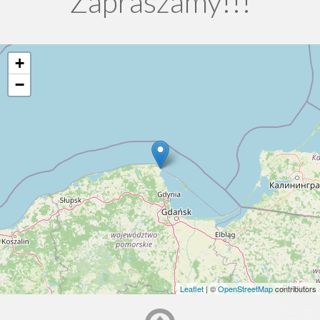
Zapraszamy!!!
+
−
Leaflet
| ©
OpenStreetMap
contributors