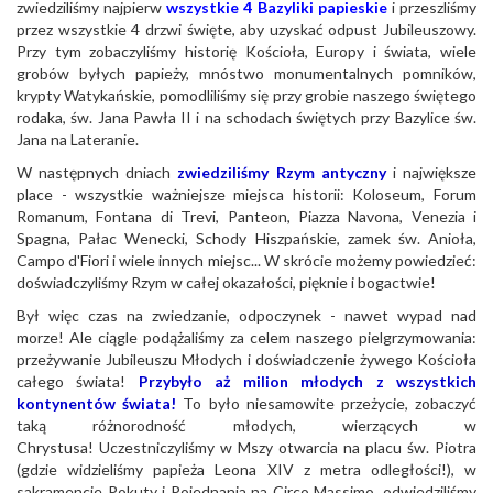
zwiedziliśmy najpierw
wszystkie 4 Bazyliki papieskie
i przeszliśmy
przez wszystkie 4 drzwi święte, aby uzyskać odpust Jubileuszowy.
Przy tym zobaczyliśmy historię Kościoła, Europy i świata, wiele
grobów byłych papieży, mnóstwo monumentalnych pomników,
krypty Watykańskie, pomodliliśmy się przy grobie naszego świętego
rodaka, św. Jana Pawła II i na schodach świętych przy Bazylice św.
Jana na Lateranie.
W następnych dniach
zwiedziliśmy Rzym antyczny
i największe
place - wszystkie ważniejsze miejsca historii: Koloseum, Forum
Romanum, Fontana di Trevi, Panteon, Piazza Navona, Venezia i
Spagna, Pałac Wenecki, Schody Hiszpańskie, zamek św. Anioła,
Campo d'Fiori i wiele innych miejsc... W skrócie możemy powiedzieć:
doświadczyliśmy Rzym w całej okazałości, pięknie i bogactwie!
Był więc czas na zwiedzanie, odpoczynek - nawet wypad nad
morze! Ale ciągle podążaliśmy za celem naszego pielgrzymowania:
przeżywanie Jubileuszu Młodych i doświadczenie żywego Kościoła
całego świata!
Przybyło aż milion młodych z wszystkich
kontynentów świata!
To było niesamowite przeżycie, zobaczyć
taką różnorodność młodych, wierzących w
Chrystusa! Uczestniczyliśmy w Mszy otwarcia na placu św. Piotra
(gdzie widzieliśmy papieża Leona XIV z metra odległości!), w
sakramencie Pokuty i Pojednania na Circo Massimo, odwiedziliśmy