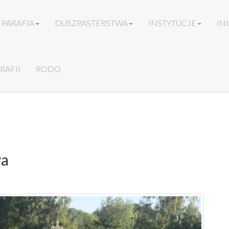
PARAFIA
DUSZPASTERSTWA
INSTYTUCJE
IN
RAFII
RODO
wa