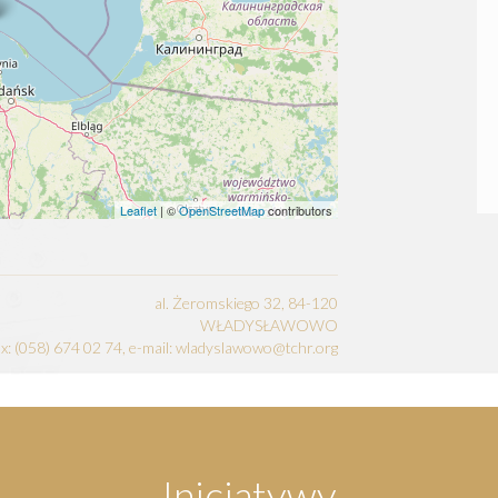
Leaflet
| ©
OpenStreetMap
contributors
al. Żeromskiego 32, 84-120
WŁADYSŁAWOWO
fax: (058) 674 02 74, e-mail: wladyslawowo@tchr.org
Inicjatywy