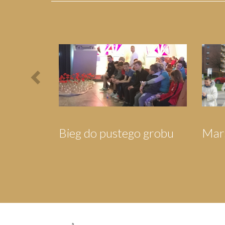
Previous
robu
Marsz dla Jezusa
Wigili