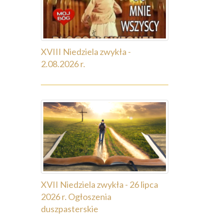
XVIII Niedziela zwykła -
2.08.2026 r.
XVII Niedziela zwykła - 26 lipca
2026 r. Ogłoszenia
duszpasterskie