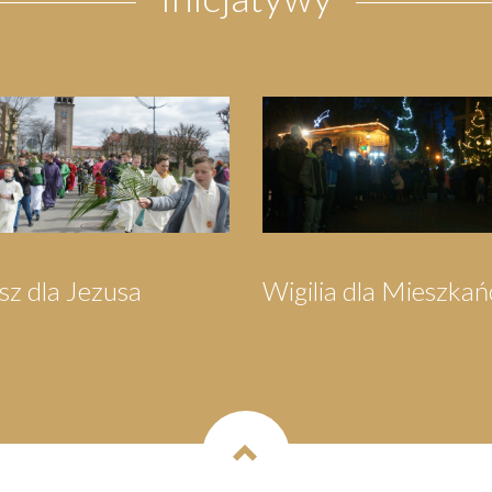
a dla Mieszkańców
Orszak Trzech Króli