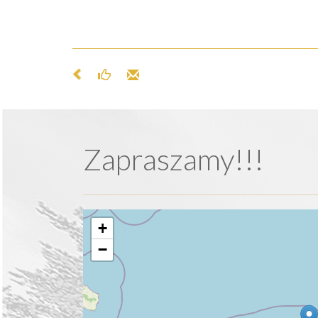
Zapraszamy!!!
+
−