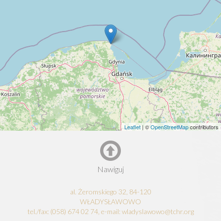
Leaflet
| ©
OpenStreetMap
contributors
Nawiguj
al. Żeromskiego 32, 84-120
WŁADYSŁAWOWO
tel./fax: (058) 674 02 74, e-mail: wladyslawowo@tchr.org