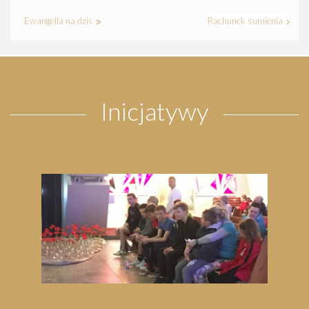
Ewangelia na dziś
Rachunek sumienia
Inicjatywy