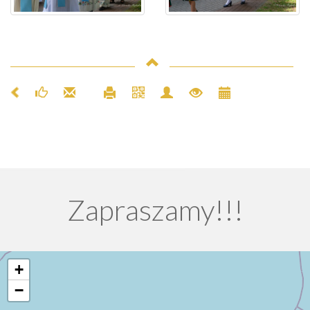
Zapraszamy!!!
+
−