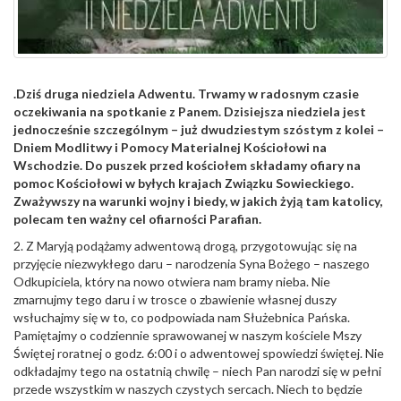
.Dziś druga niedziela Adwentu. Trwamy w radosnym czasie
oczekiwania na spotkanie z Panem. Dzisiejsza niedziela jest
jednocześnie szczególnym – już dwudziestym szóstym z kolei –
Dniem Modlitwy i Pomocy Materialnej Kościołowi na
Wschodzie. Do puszek przed kościołem składamy ofiary na
pomoc Kościołowi w byłych krajach Związku Sowieckiego.
Zważywszy na warunki wojny i biedy, w jakich żyją tam katolicy,
polecam ten ważny cel ofiarności Parafian.
2. Z Maryją podążamy adwentową drogą, przygotowując się na
przyjęcie niezwykłego daru – narodzenia Syna Bożego – naszego
Odkupiciela, który na nowo otwiera nam bramy nieba. Nie
zmarnujmy tego daru i w trosce o zbawienie własnej duszy
wsłuchajmy się w to, co podpowiada nam Służebnica Pańska.
Pamiętajmy o codziennie sprawowanej w naszym kościele Mszy
Świętej roratnej o godz. 6:00 i o adwentowej spowiedzi świętej. Nie
odkładajmy tego na ostatnią chwilę – niech Pan narodzi się w pełni
przede wszystkim w naszych czystych sercach. Niech to będzie