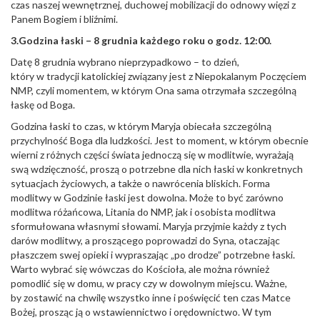
czas naszej wewnętrznej, duchowej mobilizacji do odnowy więzi z
Panem Bogiem i bliźnimi.
3.Godzina łaski – 8 grudnia każdego roku o godz. 12:00.
Datę 8 grudnia wybrano nieprzypadkowo – to dzień,
który w tradycji katolickiej związany jest z Niepokalanym Poczęciem
NMP, czyli momentem, w którym Ona sama otrzymała szczególną
łaskę od Boga.
Godzina łaski to czas, w którym Maryja obiecała szczególną
przychylność Boga dla ludzkości. Jest to moment, w którym obecnie
wierni z różnych części świata jednoczą się w modlitwie, wyrażają
swą wdzięczność, proszą o potrzebne dla nich łaski w konkretnych
sytuacjach życiowych, a także o nawrócenia bliskich. Forma
modlitwy w Godzinie łaski jest dowolna. Może to być zarówno
modlitwa różańcowa, Litania do NMP, jak i osobista modlitwa
sformułowana własnymi słowami. Maryja przyjmie każdy z tych
darów modlitwy, a proszącego poprowadzi do Syna, otaczając
płaszczem swej opieki i wypraszając „po drodze” potrzebne łaski.
Warto wybrać się wówczas do Kościoła, ale można również
pomodlić się w domu, w pracy czy w dowolnym miejscu. Ważne,
by zostawić na chwilę wszystko inne i poświęcić ten czas Matce
Bożej, prosząc ją o wstawiennictwo i orędownictwo. W tym