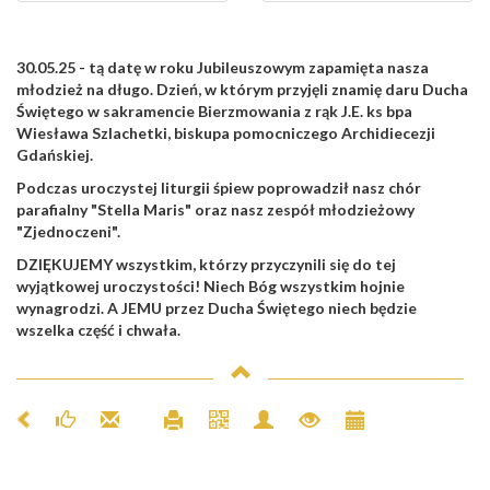
30.05.25 - tą datę w roku Jubileuszowym zapamięta nasza
młodzież na długo. Dzień, w którym przyjęli znamię daru Ducha
Świętego w sakramencie Bierzmowania z rąk J.E. ks bpa
Wiesława Szlachetki, biskupa pomocniczego Archidiecezji
Gdańskiej.
Podczas uroczystej liturgii śpiew poprowadził nasz chór
parafialny "Stella Maris" oraz nasz zespół młodzieżowy
"Zjednoczeni".
DZIĘKUJEMY wszystkim, którzy przyczynili się do tej
wyjątkowej uroczystości! Niech Bóg wszystkim hojnie
wynagrodzi. A JEMU przez Ducha Świętego niech będzie
wszelka część i chwała.