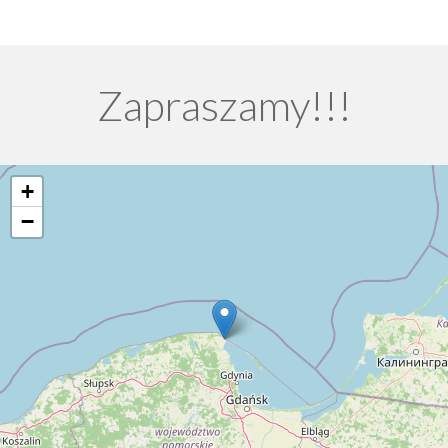
Zapraszamy!!!
+
−