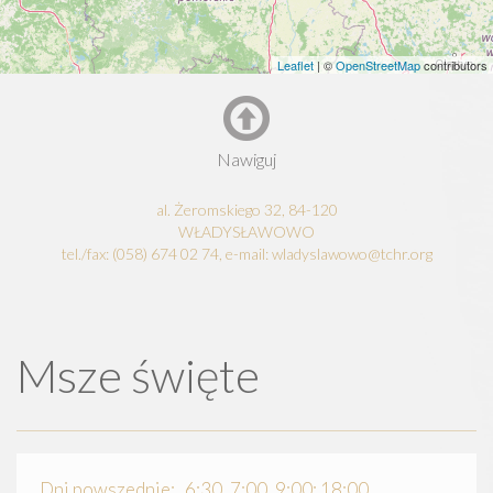
Leaflet
| ©
OpenStreetMap
contributors
Nawiguj
al. Żeromskiego 32, 84-120
WŁADYSŁAWOWO
tel./fax: (058) 674 02 74, e-mail: wladyslawowo@tchr.org
Msze święte
Dni powszednie: 6:30, 7:00, 9:00; 18:00