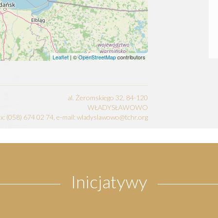
Leaflet
| ©
OpenStreetMap
contributors
al. Żeromskiego 32, 84-120
WŁADYSŁAWOWO
fax: (058) 674 02 74, e-mail: wladyslawowo@tchr.org
Inicjatywy