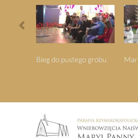
Previous
dla Mieszkańców
Orszak Trzech Króli