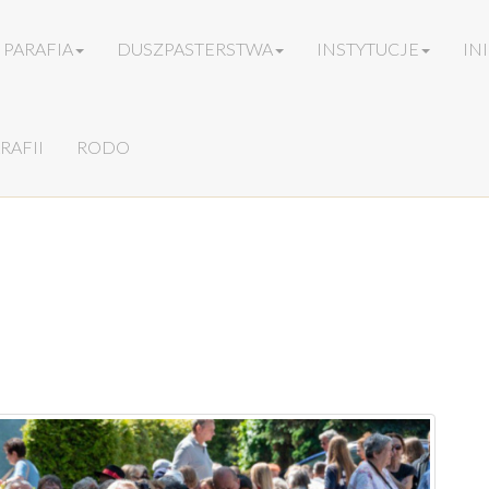
PARAFIA
DUSZPASTERSTWA
INSTYTUCJE
IN
RAFII
RODO