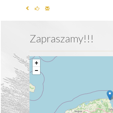
Zapraszamy!!!
+
−