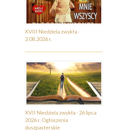
XVIII Niedziela zwykła -
2.08.2026 r.
XVII Niedziela zwykła - 26 lipca
2026 r. Ogłoszenia
duszpasterskie