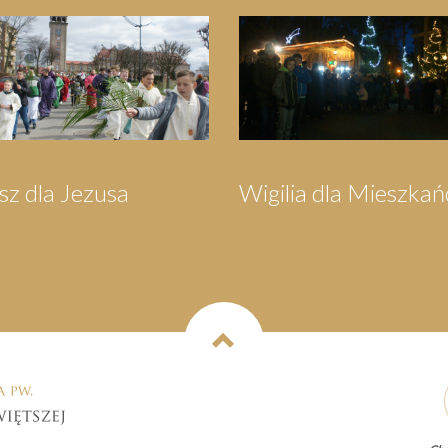
Pielgrzymka do
Pielgrzymka 
Wejherowa
Swarzewa