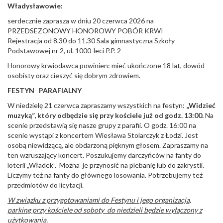
Władysławowie:
serdecznie zaprasza w dniu 20 czerwca 2026 na
PRZEDSEZONOWY HONOROWY POBÓR KRWI
Rejestracja od 8.30 do 11.30 Sala gimnastyczna Szkoły
Podstawowej nr 2, ul. 1000-leci P.P. 2
Honorowy krwiodawca powinien: mieć ukończone 18 lat, dowód
osobisty oraz cieszyć się dobrym zdrowiem.
FESTYN PARAFIALNY
W niedzielę 21 czerwca zapraszamy wszystkich na festyn:
„Widzieć
muzyką”, który odbędzie się przy kościele już od godz. 13:00.
Na
scenie przedstawią się nasze grupy z parafii. O godz. 16:00 na
scenie wystąpi z koncertem Wiesława Stolarczyk z Łodzi. Jest
osobą niewidzącą, ale obdarzoną pięknym głosem. Zapraszamy na
ten wzruszający koncert. Poszukujemy darczyńców na fanty do
loterii „Władek”. Można je przynosić na plebanię lub do zakrystii.
Liczymy też na fanty do głównego losowania. Potrzebujemy też
przedmiotów do licytacji.
W związku z przygotowaniami do Festynu i jego organizacją,
parking przy kościele od soboty do niedzieli będzie wyłączony z
użytkowania.