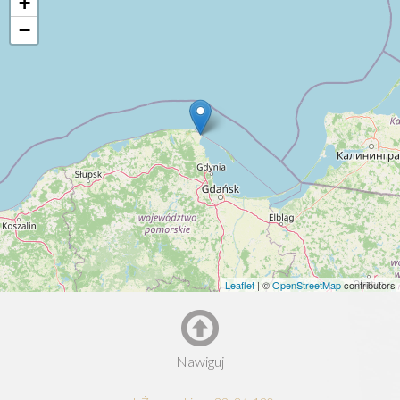
+
−
Leaflet
| ©
OpenStreetMap
contributors
Nawiguj