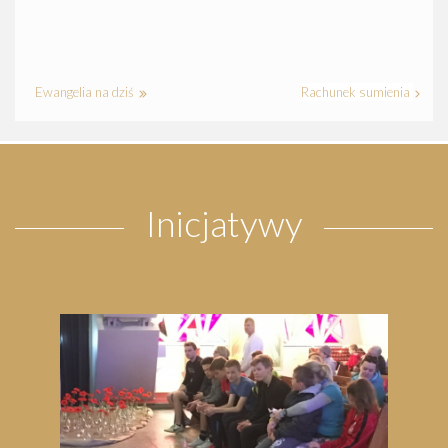
Ewangelia na dziś
Rachunek sumienia
Inicjatywy