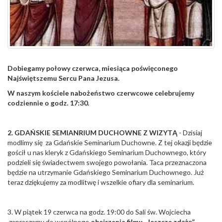
Dobiegamy połowy czerwca, miesiąca poświęconego
Najświętszemu Sercu Pana Jezusa.
W naszym kościele nabożeństwo czerwcowe celebrujemy
codziennie o godz. 17:30.
2. GDAŃSKIE SEMIANRIUM DUCHOWNE Z WIZYTĄ
- Dzisiaj
modlimy się za Gdańskie Seminarium Duchowne. Z tej okazji będzie
gościł u nas kleryk z Gdańskiego Seminarium Duchownego, który
podzieli się świadectwem swojego powołania. Taca przeznaczona
będzie na utrzymanie Gdańskiego Seminarium Duchownego. Już
teraz dziękujemy za modlitwę i wszelkie ofiary dla seminarium.
3. W piątek 19 czerwca na godz. 19:00 do Sali św. Wojciecha
zapraszamy do wspólnego
obejrzenia filmu „Jeszcze zdążę”
.