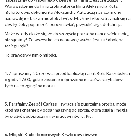
Wprowadzenie do filmu zrobi autorka filmu Aleksandra Kutz.
Bohaterowie dokumentu Aleksandry Kutz uczą nas czym ono
naprawdę jest, czym mogłoby być, gdybyśmy tylko zatrzymali się na
chwilę: żeby popatrzeć, porozmawiać, przytulić się, odetchnąć.
Może wtedy okaże się, że do szczęścia potrzeba nam o wiele mniej,
niż sądzimy? Że wszystko, co naprawdę ważne jest tuż obok, w
zasięgu ręki?
To prawdziwy film o miłości.
4. Zapraszamy 20 czerwca przed kapliczkę na ul. Boh. Kaszubskich
o godz. 17:00, gdzie zostanie odprawiona msza św. za rybaków i
tych na co zginęli na morzu.
5. Parafialny Zespół Caritas , zwraca się z uprzejmą prośbą, może
ktoś ma i chętnie by oddał maszynę do szycia, która działa i mogła
by służyć podopiecznym w pracowni św. o. Pio.
6.
Miejski Klub Honorowych Krwiodawców we