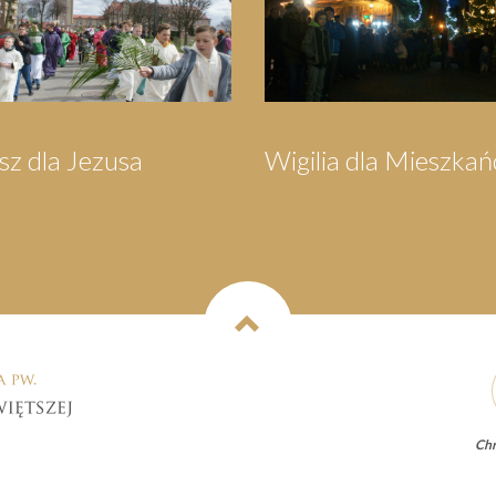
ców
Orszak Trzech Króli
Pielgrzym
Wejhero
Chr