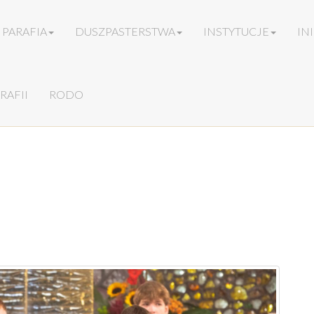
PARAFIA
DUSZPASTERSTWA
INSTYTUCJE
IN
RAFII
RODO