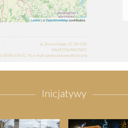
Leaflet
| ©
OpenStreetMap
contributors
al. Żeromskiego 32, 84-120
WŁADYSŁAWOWO
fax: (058) 674 02 74, e-mail: wladyslawowo@tchr.org
Inicjatywy