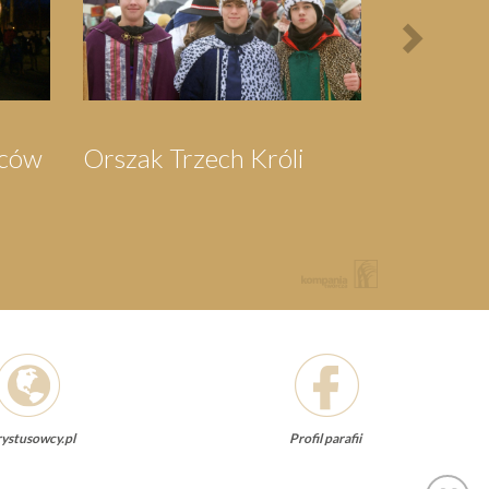
ka do
Pielgrzymka do
wa
Swarzewa
ystusowcy.pl
Profil parafii