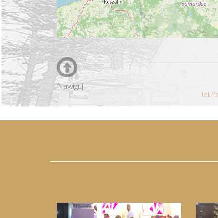
Nawiguj
tel./
Previous