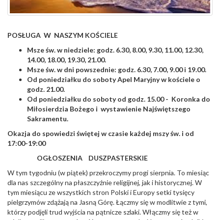
POSŁUGA W NASZYM KOŚCIELE
Msze św. w niedziele: godz. 6.30, 8.00, 9.30, 11.00, 12.30,
14.00, 18.00, 19.30, 21.00.
Msze św. w dni powszednie: godz. 6.30, 7.00, 9.00 i 19.00.
Od poniedziałku do soboty Apel Maryjny w kościele o
godz. 21.00.
Od poniedziałku do soboty od godz. 15.00 - Koronka do
Miłosierdzia Bożego i wystawienie Najświętszego
Sakramentu.
Okazja do spowiedzi świętej w czasie każdej mszy św. i od
17:00-19:00
OGŁOSZENIA DUSZPASTERSKIE
W tym tygodniu (w piątek) przekroczymy progi sierpnia. To miesiąc
dla nas szczególny na płaszczyźnie religijnej, jak i historycznej. W
tym miesiącu ze wszystkich stron Polski i Europy setki tysięcy
pielgrzymów zdążają na Jasną Górę. Łączmy się w modlitwie z tymi,
którzy podjęli trud wyjścia na pątnicze szlaki. Włączmy się też w