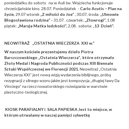
poniedziałku do soboty na w Auli św. Wojciecha funkcjonuje
chrześcijańskie kino. 28.07. Poniedziałek -
Carlo Acutis – Plan na
życie
, 29.07 wtorek
„Z miłości do Joe”
, 30.07, środa:
„
Ulmowie
Błogosławiona rodzina”
-
31.07. czwartek:
„
Złowrogi”,
1.08
piątek:
„
Maryja Matka ludzkości
”,
2.08. sobota: „
13 Dzień”.
NEOWITRAŻ „OSTATNIA WIECZERZA XXI w.”
W naszym kościele prezentujemy dzieło Piotra
Barszczowskiego „Ostatnia Wieczerza”, które otrzymało
Złoty Medal i Nagroda Publiczności podczas XIII Biennale
Sztuki Współczesnej we Florencji 2021.
Neowitraż „Ostatnia
Wieczerza XXI” jest nową wizją wydarzenia biblijnego, próbą
rezygnacji z silnego wzoru jakim jest kompozycja „długiej ławy Da
Vinciego” na rzecz nowatorskiego rozwiązania w warstwie
plastyczno-teologicznej.
KIOSK PARAFIALNY i SALA PAPIESKA
Jest to miejsce, w
którym utrwalamy w naszej pamięci sylwetkę