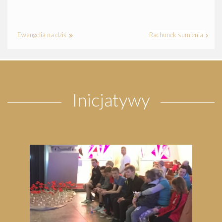
Ewangelia na dziś
Rachunek sumienia
Inicjatywy