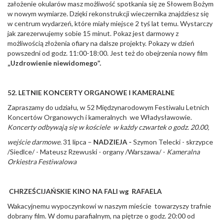
założenie okularów masz możliwość spotkania się ze Słowem Bożym
w nowym wymiarze. Dzięki rekonstrukcji wieczernika znajdziesz się
w centrum wydarzeń, które miały miejsce 2 tyś lat temu. Wystarczy
jak zarezerwujemy sobie 15 minut. Pokaz jest darmowy z
możliwością złożenia ofiary na dalsze projekty. Pokazy w dzień
powszedni od godz. 11:00-18:00. Jest też do obejrzenia nowy film
„Uzdrowienie niewidomego”.
52. LETNIE KONCERTY ORGANOWE I KAMERALNE
Zapraszamy do udziału, w 52 Międzynarodowym Festiwalu Letnich
Koncertów Organowych i kameralnych we Władysławowie.
Koncerty odbywają się w kościele w każdy czwartek o godz. 20.00,
wejście darmowe.
31 lipca –
NADZIEJA -
Szymon Telecki - skrzypce
/Siedlce/ - Mateusz Rzewuski - organy /Warszawa/ -
Kameralna
Orkiestra Festiwalowa
CHRZEŚCIJAŃSKIE KINO NA FALI wg RAFAELA
Wakacyjnemu wypoczynkowi w naszym mieście towarzyszy trafnie
dobrany film. W domu parafialnym, na piętrze o godz. 20:00 od