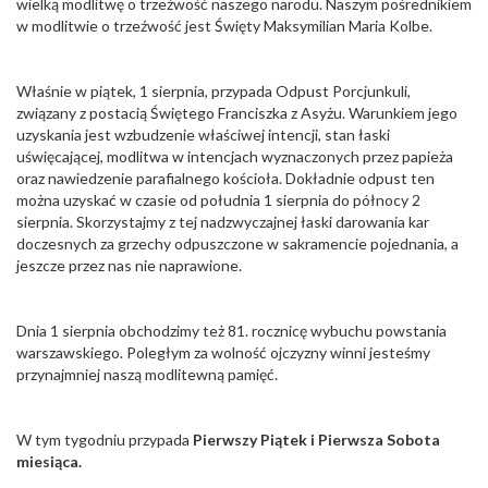
wielką modlitwę o trzeźwość naszego narodu. Naszym pośrednikiem
w modlitwie o trzeźwość jest Święty Maksymilian Maria Kolbe.
Właśnie w piątek, 1 sierpnia, przypada Odpust Porcjunkuli,
związany z postacią Świętego Franciszka z Asyżu. Warunkiem jego
uzyskania jest wzbudzenie właściwej intencji, stan łaski
uświęcającej, modlitwa w intencjach wyznaczonych przez papieża
oraz nawiedzenie parafialnego kościoła. Dokładnie odpust ten
można uzyskać w czasie od południa 1 sierpnia do północy 2
sierpnia. Skorzystajmy z tej nadzwyczajnej łaski darowania kar
doczesnych za grzechy odpuszczone w sakramencie pojednania, a
jeszcze przez nas nie naprawione.
Dnia 1 sierpnia obchodzimy też 81. rocznicę wybuchu powstania
warszawskiego. Poległym za wolność ojczyzny winni jesteśmy
przynajmniej naszą modlitewną pamięć.
W tym tygodniu przypada
Pierwszy Piątek i Pierwsza Sobota
miesiąca.