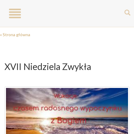
Toggle
navigation
« Strona główna
XVII Niedziela Zwykła