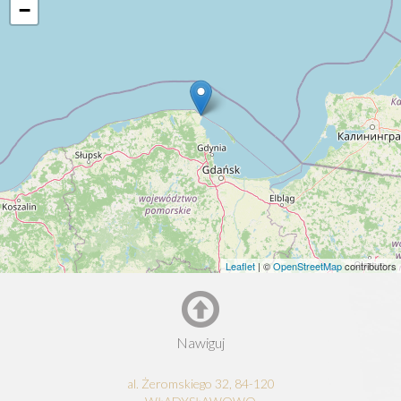
−
Leaflet
| ©
OpenStreetMap
contributors
Nawiguj
al. Żeromskiego 32, 84-120